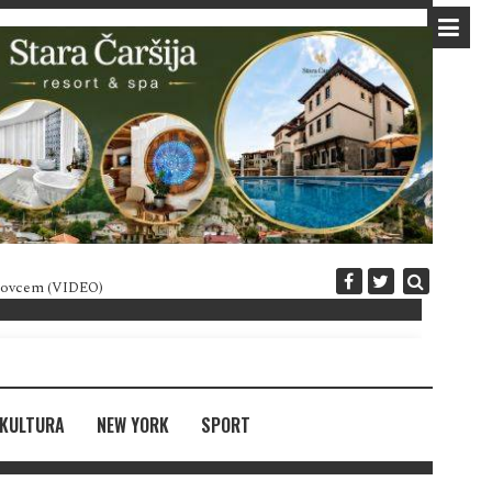
 novcem (VIDEO)
Diplomatija po crnogorski
KULTURA
NEW YORK
SPORT