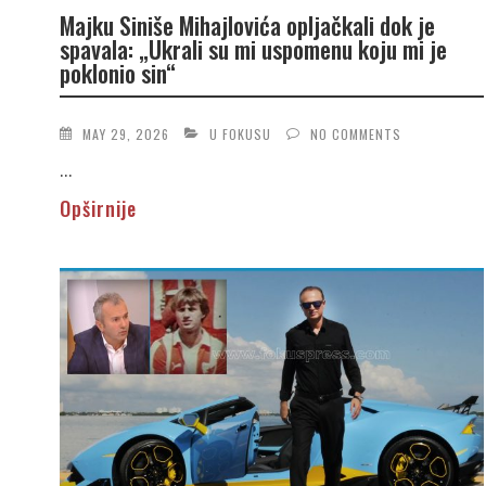
Majku Siniše Mihajlovića opljačkali dok je
spavala: „Ukrali su mi uspomenu koju mi je
poklonio sin“
MAY 29, 2026
U FOKUSU
NO COMMENTS
...
Opširnije