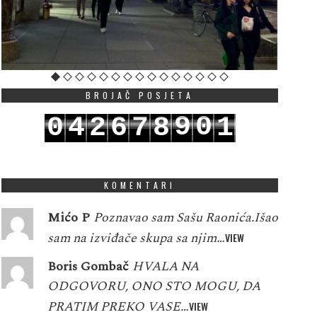
BROJAČ POSJETA
9
0
0
4
2
6
7
8
1
0
1
1
5
3
7
8
9
2
KOMENTARI
Mićo P
Poznavao sam Sašu Raonića.Išao
sam na izviđače skupa sa njim…
VIEW
Boris Gombač
HVALA NA
ODGOVORU, ONO STO MOGU, DA
PRATIM PREKO VASE…
VIEW