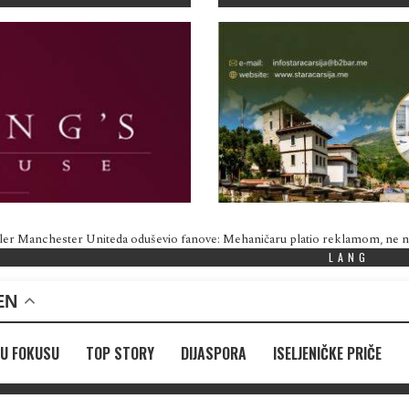
ler Manchester Uniteda oduševio fanove: Mehaničaru platio reklamom, ne
LANG
EN
U FOKUSU
TOP STORY
DIJASPORA
ISELJENIČKE PRIČE