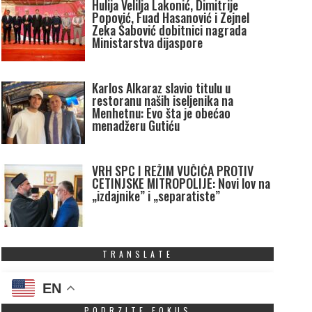
Hulija Velilja Lakonić, Dimitrije
Popović, Fuad Hasanović i Zejnel
Zeka Šabović dobitnici nagrada
Ministarstva dijaspore
Karlos Alkaraz slavio titulu u
restoranu naših iseljenika na
Menhetnu: Evo šta je obećao
menadžeru Gutiću
VRH SPC I REŽIM VUČIĆA PROTIV
CETINJSKE MITROPOLIJE: Novi lov na
„izdajnike” i „separatiste”
TRANSLATE
EN
PODRZITE FOKUS