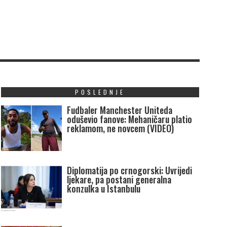
POSLEDNJE
Fudbaler Manchester Uniteda
oduševio fanove: Mehaničaru platio
reklamom, ne novcem (VIDEO)
Diplomatija po crnogorski: Uvrijedi
ljekare, pa postani generalna
konzulka u Istanbulu