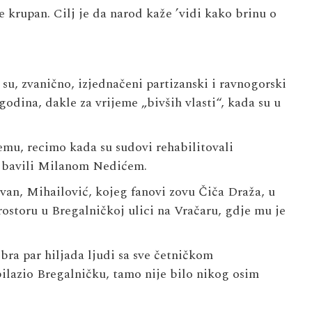
je krupan. Cilj je da narod kaže ’vidi kako brinu o
su, zvanično, izjednačeni partizanski i ravnogorski
godina, dakle za vrijeme „bivših vlasti“, kada su u
emu, recimo kada su sudovi rehabilitovali
e bavili Milanom Nedićem.
ravan, Mihailović, kojeg fanovi zovu Čiča Draža, u
toru u Bregalničkoj ulici na Vračaru, gdje mu je
bra par hiljada ljudi sa sve četničkom
ilazio Bregalničku, tamo nije bilo nikog osim