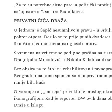
„Za to su potrebne sitne pare, a politički profit 
našoj istoriji’“, smatra Radojković.
PRIVATNI ČIČA DRAŽA
U jednom je Šapić nesumnjivo u pravu – u Srbiji 
pokret otpora. Desilo se to prije punih dvadeset 
Skupštini jedino socijalisti glasali protiv.
S vremena na vrijeme se podigne prašina na tu t
Dragoljuba Mihailovića i Nikolu Kalabića ili s
Bez obzira na to što je i rehabilitovan i ravnop
Beogradu ima samo spomen-sobu u privatnom pros
ranije bila kuća.
Otvaranje tog „muzeja“ privuklo je prošlog okto
ikonografijom. Kad je reporter DW ovih dana ob
Draže u izlogu.