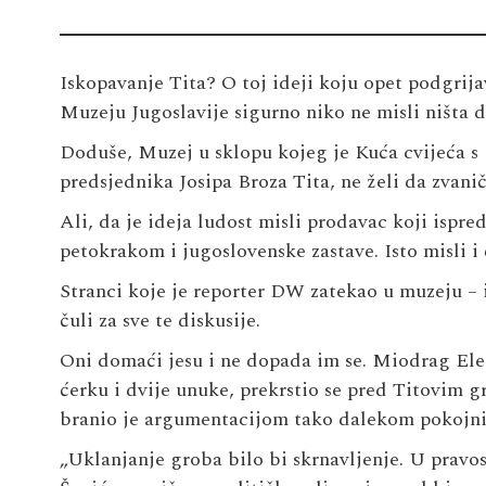
Iskopavanje Tita? O toj ideji koju opet podgri
Muzeju Jugoslavije sigurno niko ne misli ništa 
Doduše, Muzej u sklopu kojeg je Kuća cvijeća 
predsjednika Josipa Broza Tita, ne želi da zvani
Ali, da je ideja ludost misli prodavac koji ispr
petokrakom i jugoslovenske zastave. Isto misli i č
Stranci koje je reporter DW zatekao u muzeju – i
čuli za sve te diskusije.
Oni domaći jesu i ne dopada im se. Miodrag Elezo
ćerku i dvije unuke, prekrstio se pred Titovim g
branio je argumentacijom tako dalekom pokojni
„Uklanjanje groba bilo bi skrnavljenje. U pravosl