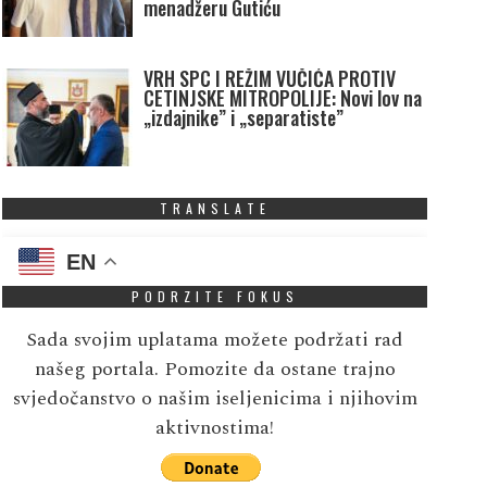
menadžeru Gutiću
VRH SPC I REŽIM VUČIĆA PROTIV
CETINJSKE MITROPOLIJE: Novi lov na
„izdajnike” i „separatiste”
TRANSLATE
EN
PODRZITE FOKUS
Sada svojim uplatama možete podržati rad
našeg portala. Pomozite da ostane trajno
svjedočanstvo o našim iseljenicima i njihovim
aktivnostima!