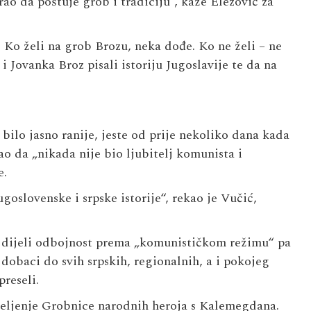
rao da poštuje grob i tradiciju“, kaže Elezović za
o želi na grob Brozu, neka dođe. Ko ne želi – ne
 Jovanka Broz pisali istoriju Jugoslavije te da na
bilo jasno ranije, jeste od prije nekoliko dana kada
o da „nikada nije bio ljubitelj komunista i
e.
ugoslovenske i srpske istorije“, rekao je Vučić,
dijeli odbojnost prema „komunističkom režimu“ pa
dobaci do svih srpskih, regionalnih, a i pokojeg
reseli.
eseljenje Grobnice narodnih heroja s Kalemegdana.