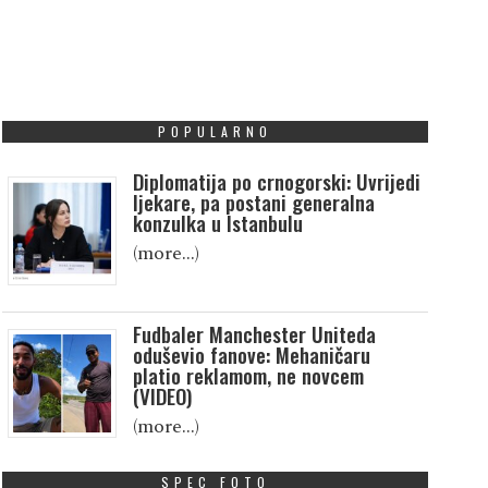
POPULARNO
Diplomatija po crnogorski: Uvrijedi
ljekare, pa postani generalna
konzulka u Istanbulu
(more…)
Fudbaler Manchester Uniteda
oduševio fanove: Mehaničaru
platio reklamom, ne novcem
(VIDEO)
(more…)
SPEC FOTO