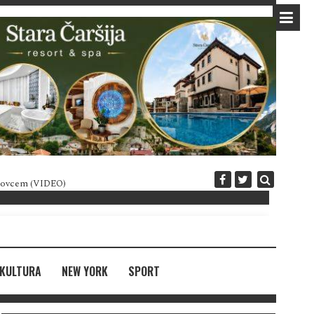
 novcem (VIDEO)
Diplomatija po crnogorski
KULTURA
NEW YORK
SPORT