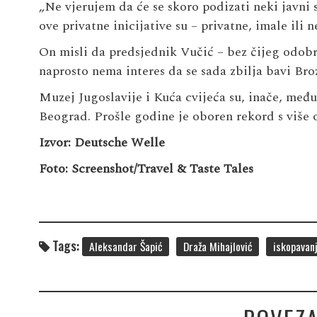
„Ne vjerujem da će se skoro podizati neki javni
ove privatne inicijative su – privatne, imale ili 
On misli da predsjednik Vučić – bez čijeg odob
naprosto nema interes da se sada zbilja bavi Br
Muzej Jugoslavije i Kuća cvijeća su, inače, među
Beograd. Prošle godine je oboren rekord s više o
Izvor: Deutsche Welle
Foto: Screenshot/Travel & Taste Tales
Tags:
Aleksandar Šapić
Draža Mihajlović
iskopavan