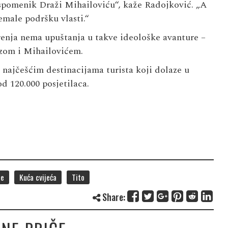
 spomenik Draži Mihailoviću“, kaže Radojković. „A
nemale podršku vlasti.“
renja nema upuštanja u takve ideološke avanture –
ozom i Mihailovićem.
 najčešćim destinacijama turista koji dolaze u
d 120.000 posjetilaca.
je
Kuća cvijeća
Tito
Share: