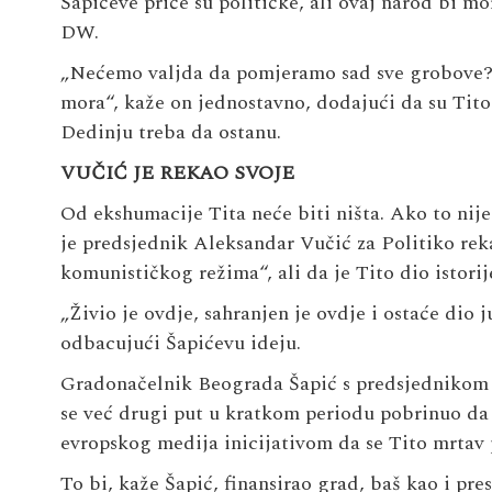
Šapićeve priče su političke, ali ovaj narod bi mo
DW.
„Nećemo valjda da pomjeramo sad sve grobove? K
mora“, kaže on jednostavno, dodajući da su Tito i
Dedinju treba da ostanu.
VUČIĆ JE REKAO SVOJE
Od ekshumacije Tita neće biti ništa. Ako to nije 
je predsjednik Aleksandar Vučić za Politiko reka
komunističkog režima“, ali da je Tito dio istorij
„Živio je ovdje, sahranjen je ovdje i ostaće dio j
odbacujući Šapićevu ideju.
Gradonačelnik Beograda Šapić s predsjednikom 
se već drugi put u kratkom periodu pobrinuo da 
evropskog medija inicijativom da se Tito mrtav p
To bi, kaže Šapić, finansirao grad, baš kao i pr