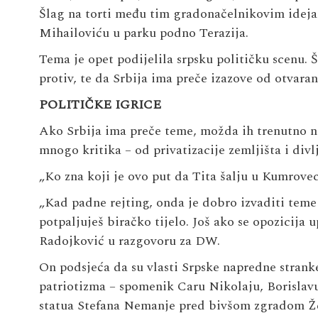
Šlag na torti među tim gradonačelnikovim idej
Mihailoviću u parku podno Terazija.
Tema je opet podijelila srpsku političku scenu. Š
protiv, te da Srbija ima preče izazove od otvaran
POLITIČKE IGRICE
Ako Srbija ima preče teme, možda ih trenutno n
mnogo kritika – od privatizacije zemljišta i div
„Ko zna koji je ovo put da Tita šalju u Kumrovec 
„Kad padne rejting, onda je dobro izvaditi teme 
potpaljuješ biračko tijelo. Još ako se opozicija 
Radojković u razgovoru za DW.
On podsjeća da su vlasti Srpske napredne stran
patriotizma – spomenik Caru Nikolaju, Borislav
statua Stefana Nemanje pred bivšom zgradom Že