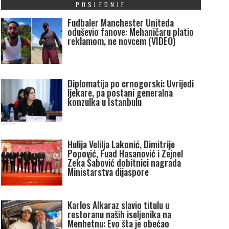
POSLEDNJE
Fudbaler Manchester Uniteda
oduševio fanove: Mehaničaru platio
reklamom, ne novcem (VIDEO)
Diplomatija po crnogorski: Uvrijedi
ljekare, pa postani generalna
konzulka u Istanbulu
Hulija Velilja Lakonić, Dimitrije
Popović, Fuad Hasanović i Zejnel
Zeka Šabović dobitnici nagrada
Ministarstva dijaspore
Karlos Alkaraz slavio titulu u
restoranu naših iseljenika na
Menhetnu: Evo šta je obećao