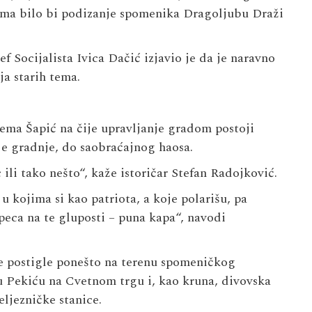
ama bilo bi podizanje spomenika Dragoljubu Draži
ef Socijalista Ivica Dačić izjavio je da je naravno
ja starih tema.
ema Šapić na čije upravljanje gradom postoji
lje gradnje, do saobraćajnog haosa.
ili tako nešto“, kaže istoričar Stefan Radojković.
u kojima si kao patriota, a koje polarišu, pa
upeca na te gluposti – puna kapa“, navodi
ke postigle ponešto na terenu spomeničkog
u Pekiću na Cvetnom trgu i, kao kruna, divovska
ljezničke stanice.