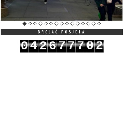
BROJAČ POSJETA
4
7
7
7
0
2
0
2
6
5
8
8
8
1
3
1
3
7