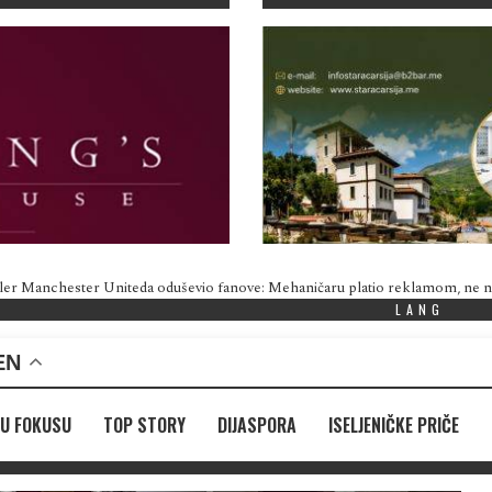
ler Manchester Uniteda oduševio fanove: Mehaničaru platio reklamom, ne
LANG
EN
U FOKUSU
TOP STORY
DIJASPORA
ISELJENIČKE PRIČE