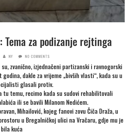
: Tema za podizanje rejtinga
NY
NO COMMENTS
 su, zvanično, izjednačeni partizanski i ravnogorski
 godina, dakle za vrijeme „bivših vlasti“, kada su u
ijalisti glasali protiv.
 tu temu, recimo kada su sudovi rehabilitovali
alabića ili se bavili Milanom Nedićem.
pravan, Mihailović, kojeg fanovi zovu Čiča Draža, u
storu u Bregalničkoj ulici na Vračaru, gdje mu je
 bila kuća