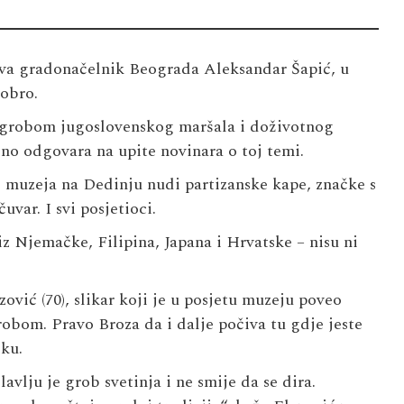
java gradonačelnik Beograda Aleksandar Šapić, u
dobro.
s grobom jugoslovenskog maršala i doživotnog
čno odgovara na upite novinara o toj temi.
ed muzeja na Dedinju nudi partizanske kape, značke s
uvar. I svi posjetioci.
z Njemačke, Filipina, Japana i Hrvatske – nisu ni
vić (70), slikar koji je u posjetu muzeju poveo
robom. Pravo Broza da i dalje počiva tu gdje jeste
ku.
avlju je grob svetinja i ne smije da se dira.