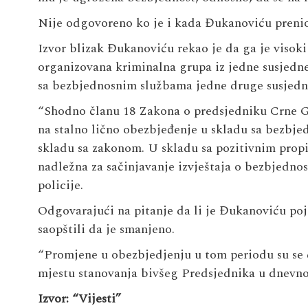
Nije odgovoreno ko je i kada Đukanoviću prenio
Izvor blizak Đukanoviću rekao je da ga je visoki
organizovana kriminalna grupa iz jedne susjedne 
sa bezbjednosnim službama jedne druge susjedn
“Shodno članu 18 Zakona o predsjedniku Crne G
na stalno lično obezbjeđenje u skladu sa bezbj
skladu sa zakonom. U skladu sa pozitivnim prop
nadležna za sačinjavanje izvještaja o bezbjednos
policije.
Odgovarajući na pitanje da li je Đukanoviću poj
saopštili da je smanjeno.
“Promjene u obezbjedjenju u tom periodu su se 
mjestu stanovanja bivšeg Predsjednika u dnevno
Izvor: “Vijesti”