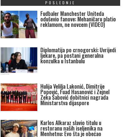
POSLEDNJE
Fudbaler Manchester Uniteda
oduševio fanove: Mehaničaru platio
reklamom, ne novcem (VIDEO)
Diplomatija po crnogorski: Uvrijedi
ljekare, pa postani generalna
konzulka u Istanbulu
Hulija Velilja Lakonić, Dimitrije
Popović, Fuad Hasanović i Zejnel
Zeka Šabović dobitnici nagrada
Ministarstva dijaspore
Karlos Alkaraz slavio titulu u
restoranu naših iseljenika na
Menhetnu: Evo šta je obećao