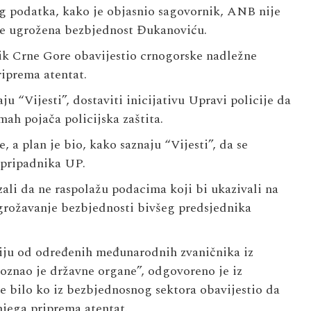
 podatka, kako je objasnio sagovornik, ANB nije
će ugrožena bezbjednost Đukanoviću.
dnik Crne Gore obavijestio crnogorske nadležne
riprema atentat.
u “Vijesti”, dostaviti inicijativu Upravi policije da
ah pojača policijska zaštita.
 a plan je bio, kako saznaju “Vijesti”, da se
 pripadnika UP.
zali da ne raspolažu podacima koji bi ukazivali na
ugrožavanje bezbjednosti bivšeg predsjednika
iju od određenih međunarodnih zvaničnika iz
oznao je državne organe”, odgovoreno je iz
je bilo ko iz bezbjednosnog sektora obavijestio da
jega priprema atentat.