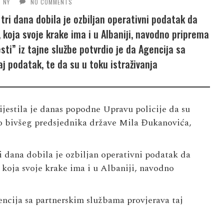
NY
NO COMMENTS
tri dana dobila je ozbiljan operativni podatak da
koja svoje krake ima i u Albaniji, navodno priprema
esti” iz tajne službe potvrdio je da Agencija sa
j podatak, te da su u toku istraživanja
jestila je danas popodne Upravu policije da su
vo bivšeg predsjednika države Mila Đukanovića,
 dana dobila je ozbiljan operativni podatak da
koja svoje krake ima i u Albaniji, navodno
gencija sa partnerskim službama provjerava taj