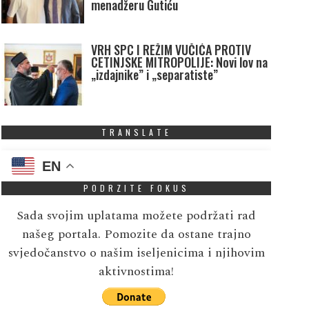
menadžeru Gutiću
VRH SPC I REŽIM VUČIĆA PROTIV
CETINJSKE MITROPOLIJE: Novi lov na
„izdajnike” i „separatiste”
TRANSLATE
EN
PODRZITE FOKUS
Sada svojim uplatama možete podržati rad
našeg portala. Pomozite da ostane trajno
svjedočanstvo o našim iseljenicima i njihovim
aktivnostima!