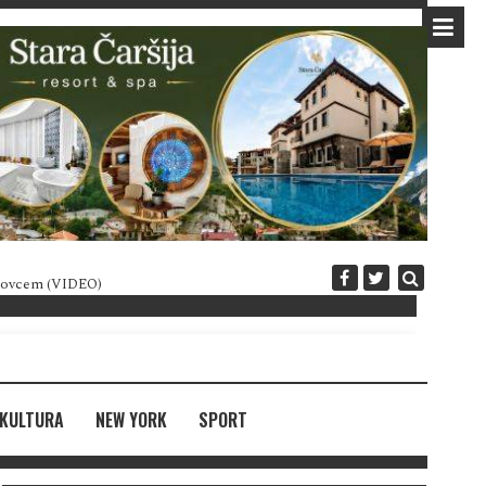
 novcem (VIDEO)
Diplomatija po crnogorski
KULTURA
NEW YORK
SPORT