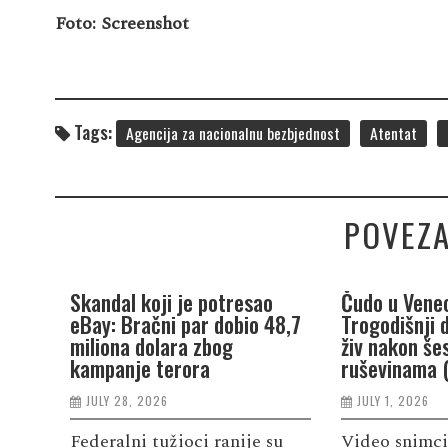
Foto: Screenshot
Tags:
Agencija za nacionalnu bezbjednost
Atentat
POVEZA
Skandal koji je potresao
Čudo u Venec
eBay: Bračni par dobio 48,7
Trogodišnji 
miliona dolara zbog
živ nakon še
kampanje terora
ruševinama 
JULY 28, 2026
JULY 1, 2026
Federalni tužioci ranije su
Video snimci