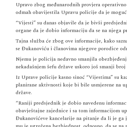
Upravo zbog međunarodnih provjera operativnog
odmah obavijestila Upravu policije da je mogu
“Vijesti” su danas objavile da je bivši predsje
organe da je dobio informaciju da se na njega p
Tajna služba će zbog ove informacije, kako saznaj
se Đukanoviću i članovima njegove porodice odm
Njemu je policija nedavno smanjila obezbjeđenje,
nekadašnjem šefu države uskoro još smanji broj
Iz Uprave policije kasno sinoć “Vijestima” su ka
planirane aktivnosti koje bi bile usmjerene na 
države.
“Raniji predsjednik je dobio navedenu informac
obavještajne zajednice i sa tom informacijom up
Đukanovićeve kancelarije na pitanje da li je ga 
mu je ugrožena bezbjednost, odnosno, da se na n