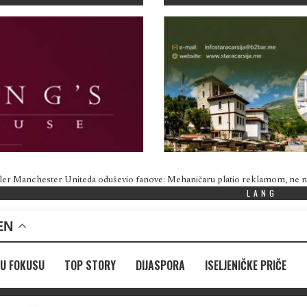
ler Manchester Uniteda oduševio fanove: Mehaničaru platio reklamom, ne
LANG
EN
U FOKUSU
TOP STORY
DIJASPORA
ISELJENIČKE PRIČE