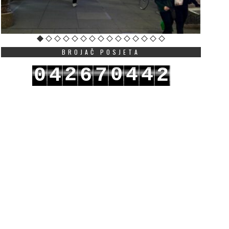
BROJAČ POSJETA
2
0
4
4
0
4
6
7
2
3
1
5
5
1
5
7
8
3
ut u EU kao povratak na
OŠ „Mileva Lajović
azimestan: Mandić
Lalatović“: Šabotić nij
astavlja da “čisti” državne
stalni radni odnos, ne
ubileje od njihove suštine
zakonskog osnova za
produženje ugovora
JUNE 30, 2026
JUNE 28, 2026
agovornici “Vijesti” ukazuju