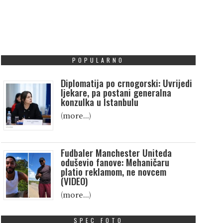
POPULARNO
Diplomatija po crnogorski: Uvrijedi
ljekare, pa postani generalna
konzulka u Istanbulu
(more…)
Fudbaler Manchester Uniteda
oduševio fanove: Mehaničaru
platio reklamom, ne novcem
(VIDEO)
(more…)
SPEC FOTO