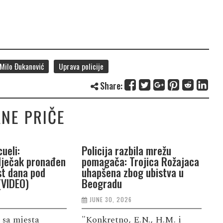
Milo Đukanović
Uprava policije
Share:
NE PRIČE
ueli:
Policija razbila mrežu
P
dječak pronađen
pomagača: Trojica Rožajaca
G
st dana pod
uhapšena zbog ubistva u
n
(VIDEO)
Beogradu
j
JUNE 30, 2026
 sa mjesta
"Konkretno, E.N., H.M. i
S