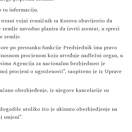
 tu informaciju.
 strani vojni zvaničnik sa Kosova obavijestio da
zemlje navodno planira da izvrši atentat, u sprezi
e zemlje.
ore po prestanku funkcije Predsjednik ima pravo
ednosnom procjenom koju utvrđuje nadležni organ, u
isima Agencija za nacionalnu bezbjednost je
noj procjeni o ugroženosti”, saopšteno je iz Uprave
ačano obezbjeđenje, iz njegove kancelarije su
dogodile utoliko što je ukinuto obezbjedjenje na
j smjeni”.