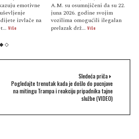
kazuju emotivne
A.M. su osumnjičeni da su 22.
d
uševljenje
juna 2026. godine svojim
u
dijete izvlače na
vozilima omogućili ilegalan
f
t...
prelazak drž...
d
Više
Više
Sledeća priča
Pogledajte trenutak kada je došlo do pucnjave
na mitingu Trampa i reakciju pripadnika tajne
službe (VIDEO)