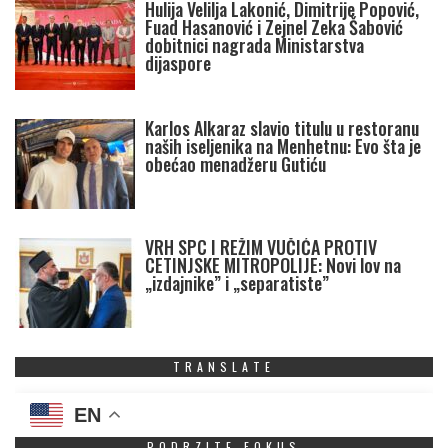
Hulija Velilja Lakonić, Dimitrije Popović,
Fuad Hasanović i Zejnel Zeka Šabović
dobitnici nagrada Ministarstva
dijaspore
Karlos Alkaraz slavio titulu u restoranu
naših iseljenika na Menhetnu: Evo šta je
obećao menadžeru Gutiću
VRH SPC I REŽIM VUČIĆA PROTIV
CETINJSKE MITROPOLIJE: Novi lov na
„izdajnike” i „separatiste”
TRANSLATE
EN
PODRZITE FOKUS