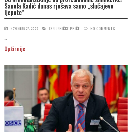
Sanela Kadić danas rješava samo „slučajeve
ljepote“
ISELJENIČKE PRIČE
NO COMMENTS
NOVEMBER 27, 2025
...
Opširnije