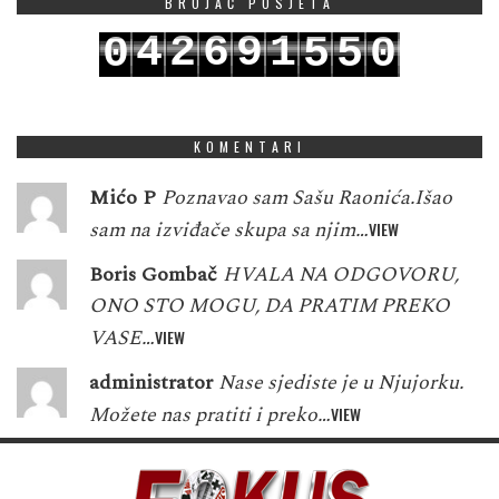
BROJAČ POSJETA
4
2
6
9
1
0
5
5
0
5
3
7
0
2
1
6
6
1
KOMENTARI
Mićo P
Poznavao sam Sašu Raonića.Išao
sam na izviđače skupa sa njim…
VIEW
Boris Gombač
HVALA NA ODGOVORU,
ONO STO MOGU, DA PRATIM PREKO
VASE…
VIEW
administrator
Nase sjediste je u Njujorku.
Možete nas pratiti i preko…
VIEW