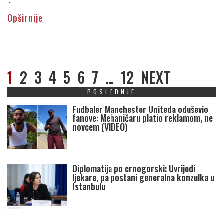
...
Opširnije
1
2
3
4
5
6
7
…
12
NEXT
POSLEDNJE
Fudbaler Manchester Uniteda oduševio
fanove: Mehaničaru platio reklamom, ne
novcem (VIDEO)
Diplomatija po crnogorski: Uvrijedi
ljekare, pa postani generalna konzulka u
Istanbulu