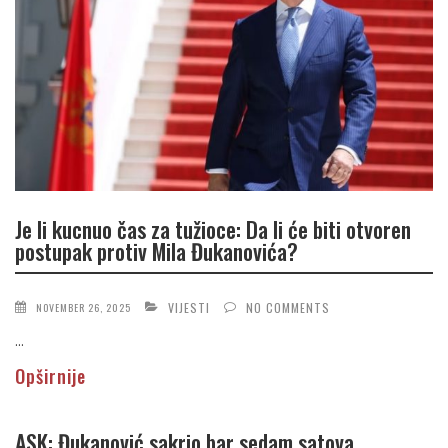
Je li kucnuo čas za tužioce: Da li će biti otvoren
postupak protiv Mila Đukanovića?
VIJESTI
NO COMMENTS
NOVEMBER 26, 2025
...
Opširnije
ASK: Đukanović sakrio bar sedam satova,