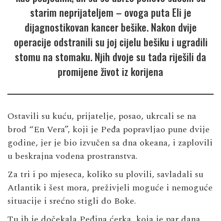
starim neprijateljem – ovoga puta Eli je
dijagnostikovan kancer bešike. Nakon dvije
operacije odstranili su joj cijelu bešiku i ugradili
stomu na stomaku. Njih dvoje su tada riješili da
promijene život iz korijena
Ostavili su kuću, prijatelje, posao, ukrcali se na
brod “En Vera”, koji je Peđa popravljao pune dvije
godine, jer je bio izvučen sa dna okeana, i zaplovili
u beskrajna vodena prostranstva.
Za tri i po mjeseca, koliko su plovili, savladali su
Atlantik i šest mora, preživjeli moguće i nemoguće
situacije i srećno stigli do Boke.
Tu ih je dočekala Peđina ćerka, koja je par dana