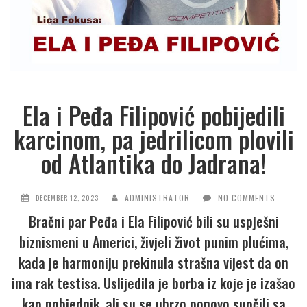
Ela i Peđa Filipović pobijedili
karcinom, pa jedrilicom plovili
od Atlantika do Jadrana!
ADMINISTRATOR
NO COMMENTS
DECEMBER 12, 2023
Bračni par Peđa i Ela Filipović bili su uspješni
biznismeni u Americi, živjeli život punim plućima,
kada je harmoniju prekinula strašna vijest da on
ima rak testisa. Uslijedila je borba iz koje je izašao
kao pobjednik, ali su se ubrzo ponovo suočili sa