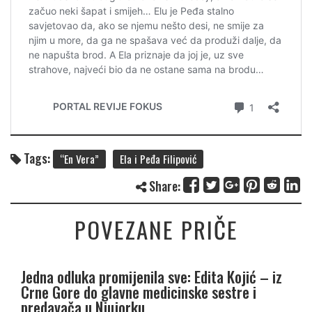
Tags:
“En Vera”
Ela i Peđa Filipović
Share:
POVEZANE PRIČE
Jedna odluka promijenila sve: Edita Kojić – iz
Crne Gore do glavne medicinske sestre i
predavača u Njujorku