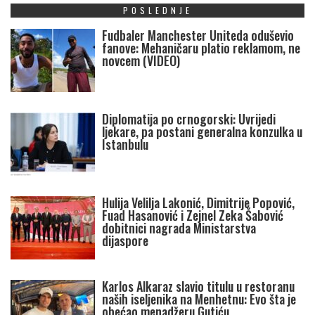
POSLEDNJE
Fudbaler Manchester Uniteda oduševio
fanove: Mehaničaru platio reklamom, ne
novcem (VIDEO)
Diplomatija po crnogorski: Uvrijedi
ljekare, pa postani generalna konzulka u
Istanbulu
Hulija Velilja Lakonić, Dimitrije Popović,
Fuad Hasanović i Zejnel Zeka Šabović
dobitnici nagrada Ministarstva
dijaspore
Karlos Alkaraz slavio titulu u restoranu
naših iseljenika na Menhetnu: Evo šta je
obećao menadžeru Gutiću