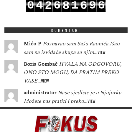
0
4
6
1
9
6
2
8
6
1
5
7
2
0
7
3
9
7
KOMENTARI
Mićo P
Poznavao sam Sašu Raonića.Išao
sam na izviđače skupa sa njim…
VIEW
Boris Gombač
HVALA NA ODGOVORU,
ONO STO MOGU, DA PRATIM PREKO
VASE…
VIEW
administrator
Nase sjediste je u Njujorku.
Možete nas pratiti i preko…
VIEW