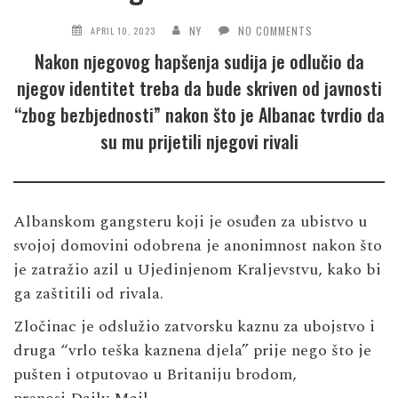
NY
NO COMMENTS
APRIL 10, 2023
Nakon njegovog hapšenja sudija je odlučio da
njegov identitet treba da bude skriven od javnosti
“zbog bezbjednosti” nakon što je Albanac tvrdio da
su mu prijetili njegovi rivali
Albanskom gangsteru koji je osuđen za ubistvo u
svojoj domovini odobrena je anonimnost nakon što
je zatražio azil u Ujedinjenom Kraljevstvu, kako bi
ga zaštitili od rivala.
Zločinac je odslužio zatvorsku kaznu za ubojstvo i
druga “vrlo teška kaznena djela” prije nego što je
pušten i otputovao u Britaniju brodom,