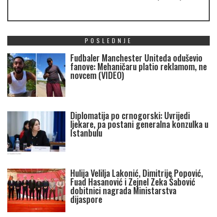
POSLEDNJE
Fudbaler Manchester Uniteda oduševio
fanove: Mehaničaru platio reklamom, ne
novcem (VIDEO)
Diplomatija po crnogorski: Uvrijedi
ljekare, pa postani generalna konzulka u
Istanbulu
Hulija Velilja Lakonić, Dimitrije Popović,
Fuad Hasanović i Zejnel Zeka Šabović
dobitnici nagrada Ministarstva
dijaspore