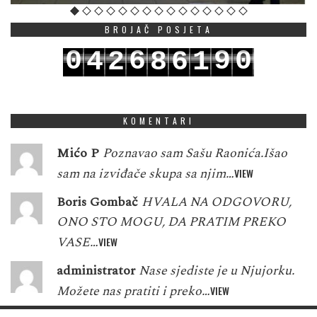
BROJAČ POSJETA
0
6
9
0
4
2
8
6
1
1
7
0
1
5
3
9
7
2
KOMENTARI
Mićo P
Poznavao sam Sašu Raonića.Išao
sam na izviđače skupa sa njim…
VIEW
Boris Gombač
HVALA NA ODGOVORU,
ONO STO MOGU, DA PRATIM PREKO
VASE…
VIEW
administrator
Nase sjediste je u Njujorku.
Možete nas pratiti i preko…
VIEW