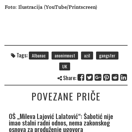
Foto: Ilustracija (YouTube/Printscreen)
Tags:
Albanac
anonimnost
azil
gangster
UK
Share:
POVEZANE PRIČE
OŠ „Mileva Lajović Lalatović“: Šabotić nije
imao stalni radni odnos, nema zakonskog
osnova za produženje ugovora