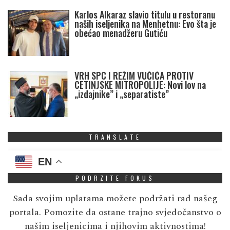
Karlos Alkaraz slavio titulu u restoranu
naših iseljenika na Menhetnu: Evo šta je
obećao menadžeru Gutiću
VRH SPC I REŽIM VUČIĆA PROTIV
CETINJSKE MITROPOLIJE: Novi lov na
„izdajnike” i „separatiste”
TRANSLATE
EN
PODRZITE FOKUS
Sada svojim uplatama možete podržati rad našeg
portala. Pomozite da ostane trajno svjedočanstvo o
našim iseljenicima i njihovim aktivnostima!