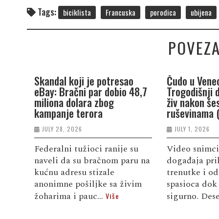
Tags:
biciklista
Francuska
porodica
ubijena
POVEZA
Skandal koji je potresao
Čudo u Venec
eBay: Bračni par dobio 48,7
Trogodišnji 
miliona dolara zbog
živ nakon še
kampanje terora
ruševinama 
JULY 28, 2026
JULY 1, 2026
Federalni tužioci ranije su
Video snimci
naveli da su bračnom paru na
događaja pri
kućnu adresu stizale
trenutke i od
anonimne pošiljke sa živim
spasioca dok 
žoharima i pauc...
sigurno. Dese
Više