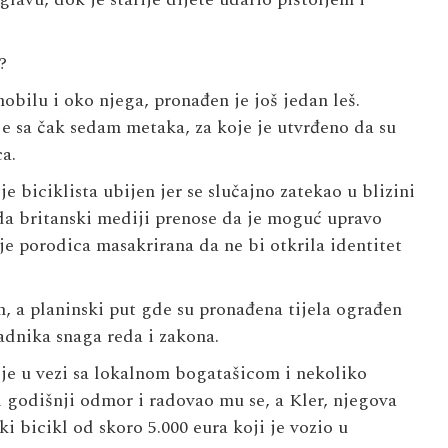
?
mobilu i oko njega, pronađen je još jedan leš.
 je sa čak sedam metaka, za koje je utvrđeno da su
a.
e biciklista ubijen jer se slučajno zatekao u blizini
ada britanski mediji prenose da je moguć upravo
je porodica masakrirana da ne bi otkrila identitet
n, a planinski put gde su pronađena tijela ograđen
adnika snaga reda i zakona.
 je u vezi sa lokalnom bogatašicom i nekoliko
ži godišnji odmor i radovao mu se, a Kler, njegova
i bicikl od skoro 5.000 eura koji je vozio u