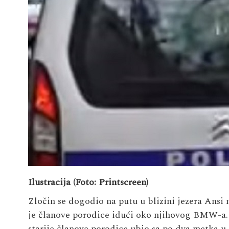
Ilustracija (Foto: Printscreen)
Zločin se dogodio na putu u blizini jezera Ansi 
je članove porodice idući oko njihovog BMW-a. M
starije članove porodice ubio sa po dva metka u g