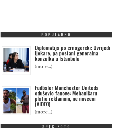
POPULARNO
Diplomatija po crnogorski: Uvrijedi
ljekare, pa postani generalna
konzulka u Istanbulu
(more…)
Fudbaler Manchester Uniteda
oduševio fanove: Mehaničaru
platio reklamom, ne novcem
(VIDEO)
(more…)
SPEC FOTO