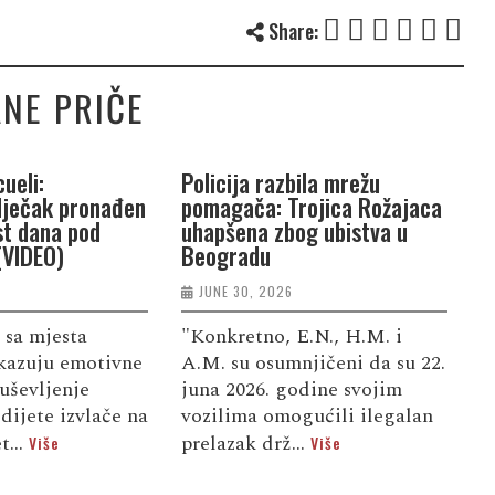
Share:
NE PRIČE
ueli:
Policija razbila mrežu
P
dječak pronađen
pomagača: Trojica Rožajaca
G
st dana pod
uhapšena zbog ubistva u
n
(VIDEO)
Beogradu
j
JUNE 30, 2026
 sa mjesta
"Konkretno, E.N., H.M. i
S
kazuju emotivne
A.M. su osumnjičeni da su 22.
d
uševljenje
juna 2026. godine svojim
u
dijete izvlače na
vozilima omogućili ilegalan
f
t...
prelazak drž...
d
Više
Više