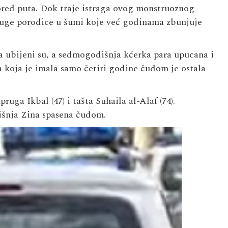
pored puta. Dok traje istraga ovog monstruoznog
druge porodice u šumi koje već godinama zbunjuje
a ubijeni su, a sedmogodišnja kćerka para upucana i
a koja je imala samo četiri godine čudom je ostala
ruga Ikbal (47) i tašta Suhaila al-Alaf (74).
išnja Zina spasena čudom.