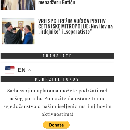
menadžeru Gutiću
VRH SPC I REŽIM VUČIĆA PROTIV
CETINJSKE MITROPOLIJE: Novi lov na
„izdajnike” i „separatiste”
TRANSLATE
EN
PODRZITE FOKUS
Sada svojim uplatama možete podržati rad
našeg portala. Pomozite da ostane trajno
svjedočanstvo o našim iseljenicima i njihovim
aktivnostima!