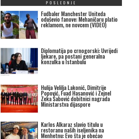
POSLEDNJE
Fudbaler Manchester Uniteda
oduševio fanove: Mehaničaru platio
reklamom, ne novcem (VIDEO)
Diplomatija po crnogorski: Uvrijedi
ljekare, pa postani generalna
konzulka u Istanbulu
Hulija Velilja Lakonić, Dimitrije
Popović, Fuad Hasanović i Zejnel
Zeka Šabović dobitnici nagrada
Ministarstva dijaspore
Karlos Alkaraz slavio titulu u
restoranu naših iseljenika na
Menhetnu: Evo šta je obećao