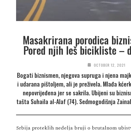
Masakrirana porodica bizni
Pored njih leš bicikliste – 
OCTOBER 12, 2021
Bogati biznismen, njegova supruga i njena maj
i udarana pištoljem, ali je preživela. Mlađa kće
nepovrijeđena jer se sakrila. Ubijeni su bizni
tašta Suhaila al-Alaf (74). Sedmogodišnja Zain
Srbija proteklih nedelja bruji o brutalnom ubist