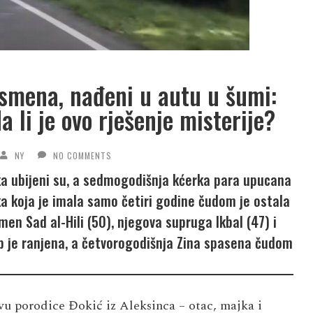
smena, nađeni u autu u šumi:
da li je ovo rješenje misterije?
NY
NO COMMENTS
ka ubijeni su, a sedmogodišnja kćerka para upucana
rka koja je imala samo četiri godine čudom je ostala
smen Sad al-Hili (50), njegova supruga Ikbal (47) i
ab je ranjena, a četvorogodišnja Zina spasena čudom
vu porodice Đokić iz Aleksinca – otac, majka i