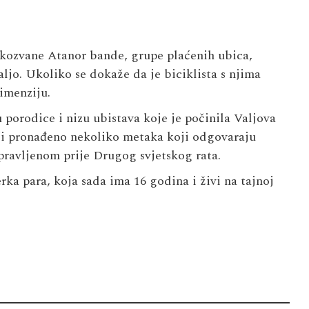
akozvane Atanor bande, grupe plaćenih ubica,
ljo. Ukoliko se dokaže da je biciklista s njima
imenziju.
u porodice i nizu ubistava koje je počinila Valjova
ući pronađeno nekoliko metaka koji odgovaraju
pravljenom prije Drugog svjetskog rata.
rka para, koja sada ima 16 godina i živi na tajnoj