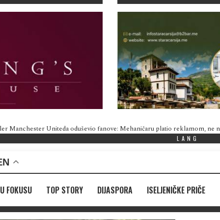
ler Manchester Uniteda oduševio fanove: Mehaničaru platio reklamom, ne
LANG
EN
U FOKUSU
TOP STORY
DIJASPORA
ISELJENIČKE PRIČE