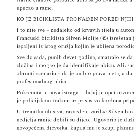
upucao u rame.
KO JE BICIKLISTA PRONAĐEN PORED NJIH
I to nije sve – nedaleko od krvavih tijela u auto
Francuski biciklista Silven Molije (45) izrešetan
ispaljeni iz istog oružja kojim je ubijena porodic
Sve do sada, punih devet godina, smatralo se da j
zločina i mogao je da identifikuje ubicu. Ali, s
obrnuti scenario – da je on bio prava meta, a da 
profesionalnog ubice.
Pokrenuta je nova istraga i slučaj je opet otvore
je policijskom trakom uz prisustvo kordona prip
U trenutku ubistva, razvedeni varilac Silven bio
nedjelja ranije dobili su dijete. Ugovorio je du
novopečena djevojka, kupila mu je skupi planinsk