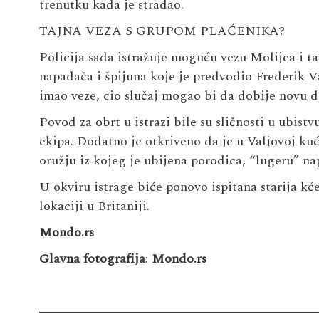
trenutku kada je stradao.
TAJNA VEZA S GRUPOM PLAĆENIKA?
Policija sada istražuje moguću vezu Molijea i t
napadača i špijuna koje je predvodio Frederik Va
imao veze, cio slučaj mogao bi da dobije novu d
Povod za obrt u istrazi bile su sličnosti u ubistv
ekipa. Dodatno je otkriveno da je u Valjovoj k
oružju iz kojeg je ubijena porodica, “lugeru” na
U okviru istrage biće ponovo ispitana starija kće
lokaciji u Britaniji.
Mondo.rs
Glavna fotografija
:
Mondo.rs