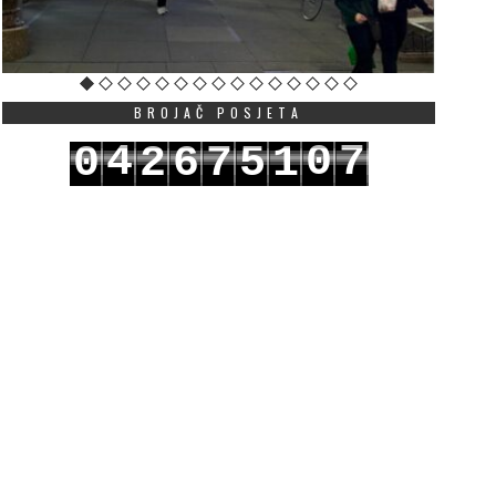
BROJAČ POSJETA
4
0
7
0
2
6
7
5
1
5
1
8
1
3
7
8
6
2