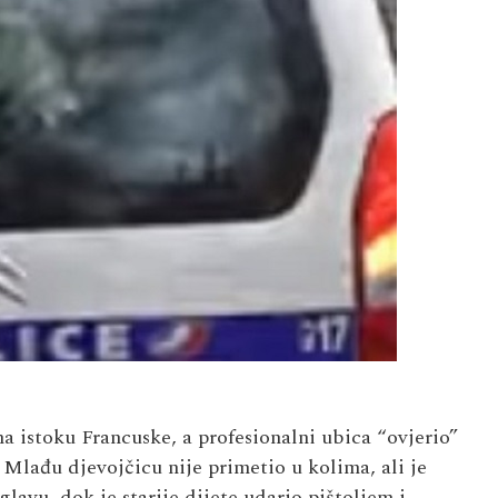
na istoku Francuske, a profesionalni ubica “ovjerio”
lađu djevojčicu nije primetio u kolima, ali je
lavu, dok je starije dijete udario pištoljem i