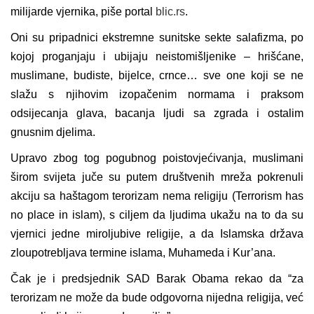
milijarde vjernika, piše portal
blic.rs
.
Oni su pripadnici ekstremne sunitske sekte salafizma, po
kojoj proganjaju i ubijaju neistomišljenike – hrišćane,
muslimane, budiste, bijelce, crnce… sve one koji se ne
slažu s njihovim izopačenim normama i praksom
odsijecanja glava, bacanja ljudi sa zgrada i ostalim
gnusnim djelima.
Upravo zbog tog pogubnog poistovjećivanja, muslimani
širom svijeta juče su putem društvenih mreža pokrenuli
akciju sa haštagom terorizam nema religiju (Terrorism has
no place in islam), s ciljem da ljudima ukažu na to da su
vjernici jedne miroljubive religije, a da Islamska država
zloupotrebljava termine islama, Muhameda i Kur’ana.
Čak je i predsjednik SAD Barak Obama rekao da “za
terorizam ne može da bude odgovorna nijedna religija, već