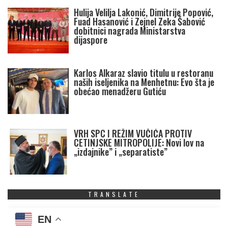
Hulija Velilja Lakonić, Dimitrije Popović,
Fuad Hasanović i Zejnel Zeka Šabović
dobitnici nagrada Ministarstva
dijaspore
Karlos Alkaraz slavio titulu u restoranu
naših iseljenika na Menhetnu: Evo šta je
obećao menadžeru Gutiću
VRH SPC I REŽIM VUČIĆA PROTIV
CETINJSKE MITROPOLIJE: Novi lov na
„izdajnike” i „separatiste”
TRANSLATE
EN