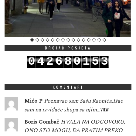
BROJAČ POSJETA
0
4
2
6
8
0
1
5
3
1
5
3
7
9
1
2
6
4
KOMENTARI
Mićo P
Poznavao sam Sašu Raonića.Išao
sam na izviđače skupa sa njim…
VIEW
Boris Gombač
HVALA NA ODGOVORU,
ONO STO MOGU, DA PRATIM PREKO