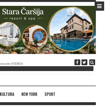
 novcem (VIDEO)
Diplomatija po crnogorski
KULTURA
NEW YORK
SPORT