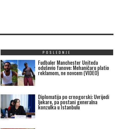
POSLEDNJE
Fudbaler Manchester Uniteda
oduševio fanove: Mehaničaru platio
reklamom, ne novcem (VIDEO)
Diplomatija po crnogorski: Uvrijedi
ljekare, pa postani generalna
konzulka u Istanbulu