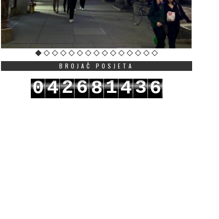
BROJAČ POSJETA
2
6
1
3
0
4
8
4
6
3
7
2
4
1
5
9
5
7