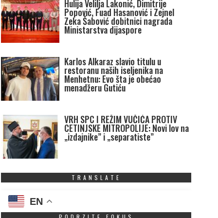
Hulija Velilja Lakonić, Dimitrije
Popović, Fuad Hasanović i Zejnel
Zeka Šabović dobitnici nagrada
Ministarstva dijaspore
Karlos Alkaraz slavio titulu u
restoranu naših iseljenika na
Menhetnu: Evo šta je obećao
menadžeru Gutiću
VRH SPC I REŽIM VUČIĆA PROTIV
CETINJSKE MITROPOLIJE: Novi lov na
„izdajnike” i „separatiste”
TRANSLATE
EN
PODRZITE FOKUS