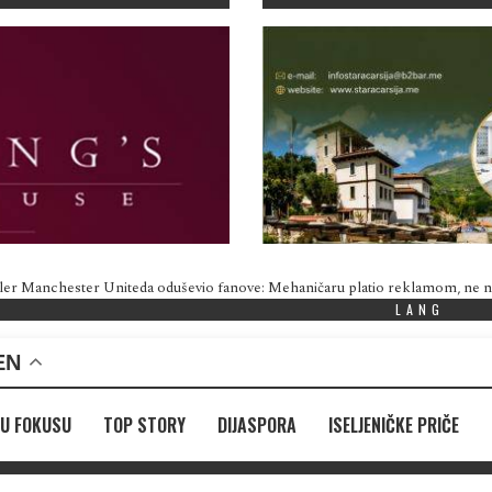
ler Manchester Uniteda oduševio fanove: Mehaničaru platio reklamom, ne
LANG
EN
U FOKUSU
TOP STORY
DIJASPORA
ISELJENIČKE PRIČE