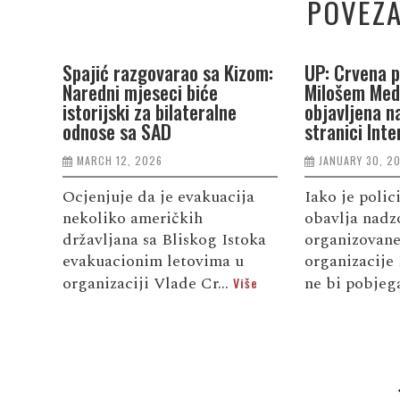
POVEZA
Spajić razgovarao sa Kizom:
UP: Crvena p
Naredni mjeseci biće
Milošem Me
istorijski za bilateralne
objavljena n
odnose sa SAD
stranici Inte
MARCH 12, 2026
JANUARY 30, 2
Ocjenjuje da je evakuacija
Iako je polic
nekoliko američkih
obavlja nadz
državljana sa Bliskog Istoka
organizovane
evakuacionim letovima u
organizacije
organizaciji Vlade Cr...
ne bi pobjega
Više