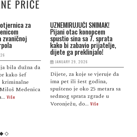
NE PRIČE
otjernica za
UZNEMIRUJUĆI SNIMAK!
I
denicom
Pijani otac konopcem
S
a zvaničnoj
spustio sina sa 7. sprata
p
rpola
kako bi zabavio prijatelje,
z
dijete ga preklinjalo!
o
026
g
JANUARY 29, 2026
m
ija bila dužna da
(
Dijete, za koje se vjeruje da
or kako šef
ima pet ili šest godina,
 kriminalne
spušteno je oko 25 metara sa
 Miloš Medenica
I
sedmog sprata zgrade u
...
Više
i
Voronježu, do...
Više
č
p
“