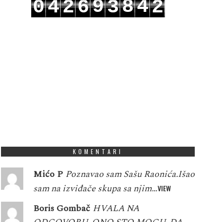
9
8
4
0
4
2
6
3
2
0
9
5
1
5
3
7
4
3
KOMENTARI
Mićo P
Poznavao sam Sašu Raonića.Išao
sam na izviđače skupa sa njim…
VIEW
Boris Gombač
HVALA NA