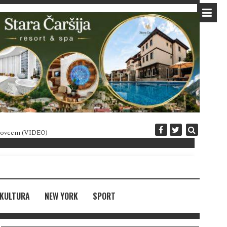
 novcem (VIDEO)
Diplomatija po crnogorski
KULTURA
NEW YORK
SPORT