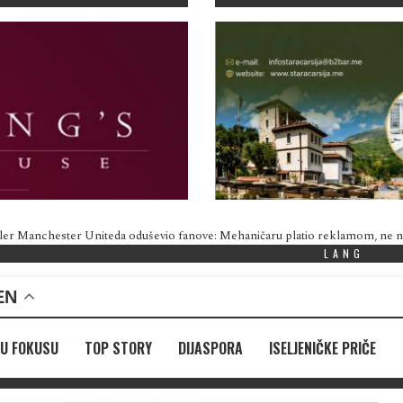
ler Manchester Uniteda oduševio fanove: Mehaničaru platio reklamom, ne
LANG
EN
U FOKUSU
TOP STORY
DIJASPORA
ISELJENIČKE PRIČE