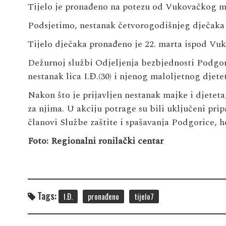
Tijelo je pronađeno na potezu od Vukovačkog mo
Podsjetimo, nestanak četvorogodišnjeg dječaka i
Tijelo dječaka pronađeno je 22. marta ispod Vu
Dežurnoj službi Odjeljenja bezbjednosti Podgori
nestanak lica I.Đ.(30) i njenog maloljetnog djetet
Nakon što je prijavljen nestanak majke i djeteta,
za njima. U akciju potrage su bili uključeni pri
članovi Službe zaštite i spašavanja Podgorice,
Foto: Regionalni ronilački centar
Tags:
I.Đ.
pronađeno
tijelo7