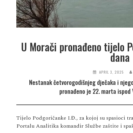
U Morači pronađeno tijelo P
dana 
APRIL 3, 2025
Nestanak četvorogodišnjeg dječaka i njegov
pronađeno je 22. marta ispod
Tijelo Podgoričanke I.Đ., za kojoj su spasioci tr
Portalu Analitika komandir Službe zaštite i spa