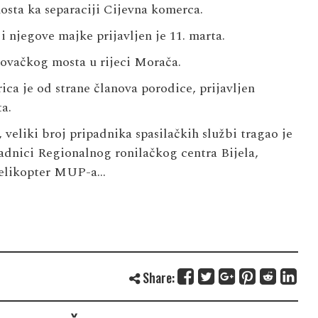
sta ka separaciji Cijevna komerca.
 njegove majke prijavljen je 11. marta.
kovačkog mosta u rijeci Morača.
ca je od strane članova porodice, prijavljen
a.
 veliki broj pripadnika spasilačkih službi tragao je
padnici Regionalnog ronilačkog centra Bijela,
 helikopter MUP-a…
Share: