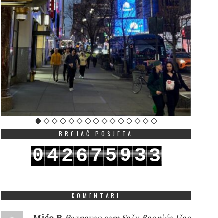
BROJAČ POSJETA
0
5
9
3
4
2
6
7
3
1
6
0
4
5
3
7
8
4
KOMENTARI
Mićo P
Poznavao sam Sašu Raonića.Išao