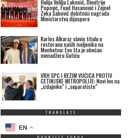
Hulija Velilja Lakonić, Dimitrije
Popović, Fuad Hasanović i Zejnel
Zeka Šabović dobitnici nagrada
Ministarstva dijaspore
Karlos Alkaraz slavio titulu u
restoranu naših iseljenika na
Menhetnu: Evo šta je obećao
menadžeru Gutiću
VRH SPC I REŽIM VUČIĆA PROTIV
CETINJSKE MITROPOLIJE: Novi lov na
„izdajnike” i „separatiste”
TRANSLATE
EN
PODRZITE FOKUS