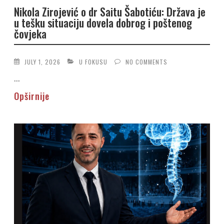
Nikola Zirojević o dr Saitu Šabotiću: Država je
u tešku situaciju dovela dobrog i poštenog
čovjeka
JULY 1, 2026
U FOKUSU
NO COMMENTS
...
Opširnije