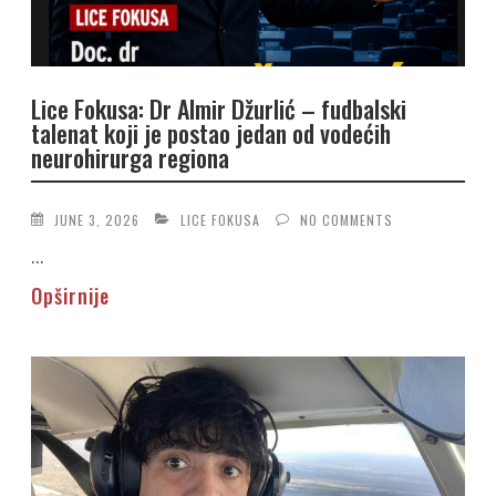
Lice Fokusa: Dr Almir Džurlić – fudbalski
talenat koji je postao jedan od vodećih
neurohirurga regiona
JUNE 3, 2026
LICE FOKUSA
NO COMMENTS
...
Opširnije