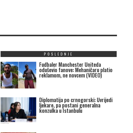
POSLEDNJE
Fudbaler Manchester Uniteda
oduševio fanove: Mehaničaru platio
reklamom, ne novcem (VIDEO)
Diplomatija po crnogorski: Uvrijedi
ljekare, pa postani generalna
konzulka u Istanbulu