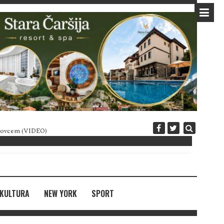
 novcem (VIDEO)
Diplomatija po crnogorski
KULTURA
NEW YORK
SPORT