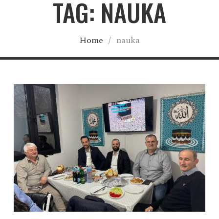
TAG: NAUKA
Home
/
nauka