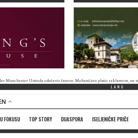
ler Manchester Uniteda oduševio fanove: Mehaničaru platio reklamom, ne
LANG
EN
U FOKUSU
TOP STORY
DIJASPORA
ISELJENIČKE PRIČE