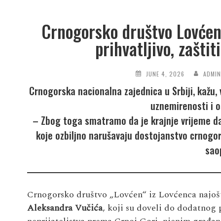
Crnogorsko društvo Lovćen: 
prihvatljivo, zašti
JUNE 4, 2026
ADMI
Crnogorska nacionalna zajednica u Srbiji, kažu, 
uznemirenosti i o
– Zbog toga smatramo da je krajnje vrijeme da
koje ozbiljno narušavaju dostojanstvo crnogor
sao
Crnogorsko društvo „Lovćen“ iz Lovćenca najošt
Aleksandra Vučića
, koji su doveli do dodatnog 