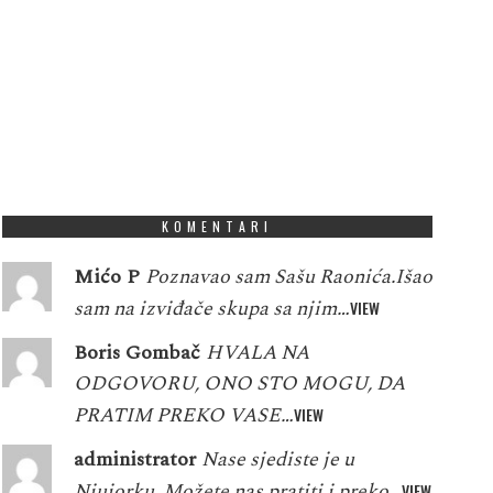
KOMENTARI
Mićo P
Poznavao sam Sašu Raonića.Išao
sam na izviđače skupa sa njim…
VIEW
Boris Gombač
HVALA NA
ODGOVORU, ONO STO MOGU, DA
PRATIM PREKO VASE…
VIEW
administrator
Nase sjediste je u
Njujorku. Možete nas pratiti i preko…
VIEW