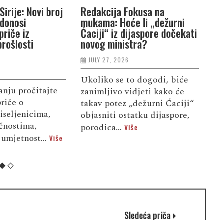
Sirije: Novi broj
Redakcija Fokusa na
R
 donosi
mukama: Hoće li „dežurni
B
priče iz
Ćaciji“ iz dijaspore dočekati
d
rošlosti
novog ministra?
L
JULY 27, 2026
Ukoliko se to dogodi, biće
U
nju pročitajte
zanimljivo vidjeti kako će
i
riče o
takav potez „dežurni Ćaciji“
z
iseljenicima,
objasniti ostatku dijaspore,
o
ičnostima,
porodica...
o
Više
 umjetnost...
Više
Sledeća priča