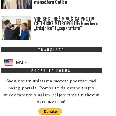
menadžeru Gutiću
VRH SPC I REŽIM VUČIĆA PROTIV
CETINJSKE MITROPOLIJE: Novi lov na
„izdajnike” i „separatiste”
TRANSLATE
EN
PODRZITE FOKUS
Sada svojim uplatama možete podržati rad
našeg portala. Pomozite da ostane trajno
svjedočanstvo o našim iseljenicima i njihovim
aktivnostima!