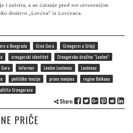
e i zaštitu, a ne ćutanje pred sve otvorenijim
sko društvo „Lovćen“ iz Lovćenca.
ore u Beogradu
Crna Gora
Crnogorci u Srbiji
ca
crnogorski identitet
Crnogorsko društvo “Lovćen”
a Gora
Informer
Lovćen Lovćenac
Lovćenac
je
političke tenzije
prava manjina
region Balkana
zaštita Crnogoraca
Share:
NE PRIČE