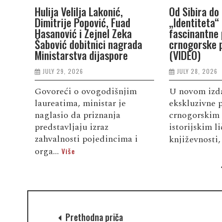
Hulija Velilja Lakonić,
Od Sibira do 
Dimitrije Popović, Fuad
„Identiteta“
Hasanović i Zejnel Zeka
fascinantne 
Šabović dobitnici nagrada
crnogorske p
Ministarstva dijaspore
(VIDEO)
JULY 29, 2026
JULY 28, 2026
Govoreći o ovogodišnjim
U novom izda
laureatima, ministar je
ekskluzivne p
naglasio da priznanja
crnogorskim 
predstavljaju izraz
istorijskim l
zahvalnosti pojedincima i
književnosti,
orga...
Više
Prethodna priča