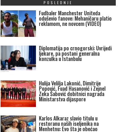
POSLEDNJE
Fudbaler Manchester Uniteda
oduševio fanove: Mehaničaru platio
reklamom, ne novcem (VIDEO)
Diplomatija po crnogorski: Uvrijedi
ljekare, pa postani generalna
konzulka u Istanbulu
Hulija Velilja Lakonić, Dimitrije
Popović, Fuad Hasanović i Zejnel
Zeka Šabović dobitnici nagrada
Ministarstva dijaspore
Karlos Alkaraz slavio titulu u
restoranu naših iseljenika na
Menhetnu: Evo šta je obećao