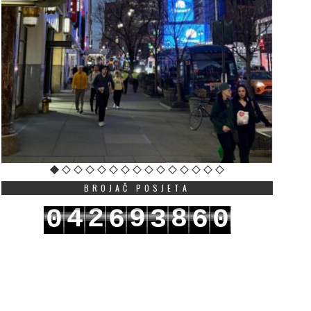
esmija Ajdarpašić: Revija
Edon Alibegu: Ulcinj ne
ihor – prvo glasilo
da dokazuje da je gra
oseljenika sa Balkana u
istorija je to odavno
uksemburgu
potvrdila
JULY 16, 2026
JULY 16, 2026
 vremenu kada se površne
Američki državljanin
nformacije brzo smjenjuju i
albanskog porijekla i č
aboravljaju, Revija Bihor
Savjeta za saradnju sa
staje primjer ozbiljnog,
dijasporom–iseljenicim
Crne Gore, Edon Alibegu
dgovornog i...
Više
BROJAČ POSJETA
Više
4
2
9
8
0
6
3
6
0
5
3
0
9
1
7
4
7
1