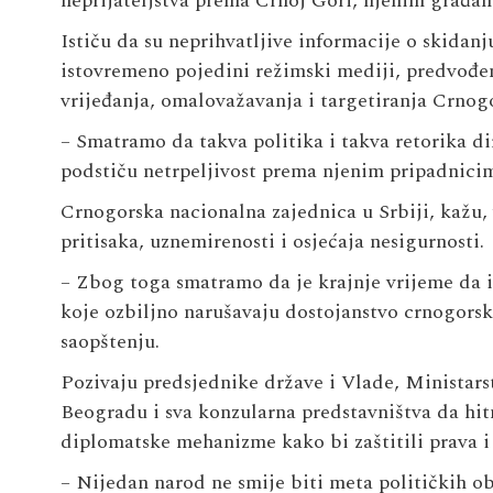
neprijateljstva prema Crnoj Gori, njenim građani
Ističu da su neprihvatljive informacije o skidanj
istovremeno pojedini režimski mediji, predvođ
vrijeđanja, omalovažavanja i targetiranja Crnog
– Smatramo da takva politika i takva retorika d
podstiču netrpeljivost prema njenim pripadnicim
Crnogorska nacionalna zajednica u Srbiji, kažu,
pritisaka, uznemirenosti i osjećaja nesigurnosti.
– Zbog toga smatramo da je krajnje vrijeme da i
koje ozbiljno narušavaju dostojanstvo crnogorski
saopštenju.
Pozivaju predsjednike države i Vlade, Ministar
Beogradu i sva konzularna predstavništva da hitn
diplomatske mehanizme kako bi zaštitili prava i
– Nijedan narod ne smije biti meta političkih obr