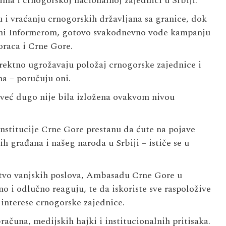
ma i crnogorskoj nacionalnoj zajednici u Srbiji.
u i vraćanju crnogorskih državljana sa granice, dok
eni Informerom, gotovo svakodnevno vode kampanju
oraca i Crne Gore.
irektno ugrožavaju položaj crnogorske zajednice i
a – poručuju oni.
 već dugo nije bila izložena ovakvom nivou
nstitucije Crne Gore prestanu da ćute na pojave
h građana i našeg naroda u Srbiji – ističe se u
stvo vanjskih poslova, Ambasadu Crne Gore u
o i odlučno reaguju, te da iskoriste sve raspoložive
 interese crnogorske zajednice.
ačuna, medijskih hajki i institucionalnih pritisaka.