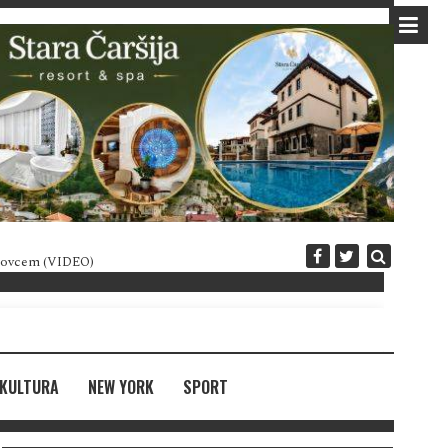
 novcem (VIDEO)
Diplomatija po crnogorski
KULTURA
NEW YORK
SPORT