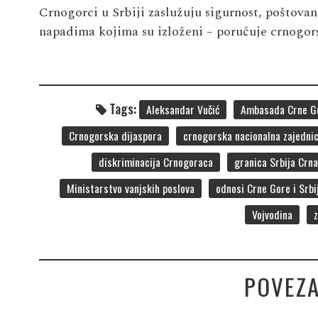
Crnogorci u Srbiji zaslužuju sigurnost, poštovanj
napadima kojima su izloženi – poručuje crnogor
Tags:
Aleksandar Vučić
Ambasada Crne G
Crnogorska dijaspora
crnogorska nacionalna zajedni
diskriminacija Crnogoraca
granica Srbija Crn
Ministarstvo vanjskih poslova
odnosi Crne Gore i Srbi
Vojvodina
POVEZA