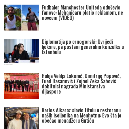
Fudbaler Manchester Uniteda oduševio
fanove: Mehaničaru platio reklamom, ne
novcem (VIDEO)
Diplomatija po crnogorski: Uvrijedi
ljekare, pa postani generalna konzulka u
Istanbulu
Hulija Velilja Lakonić, Dimitrije Popović,
Fuad Hasanović i Zejnel Zeka Šabović
dobitnici nagrada Ministarstva
dijaspore
Karlos Alkaraz slavio titulu u restoranu
naših iseljenika na Menhetnu: Evo šta je
obećao menadžeru Gutiću