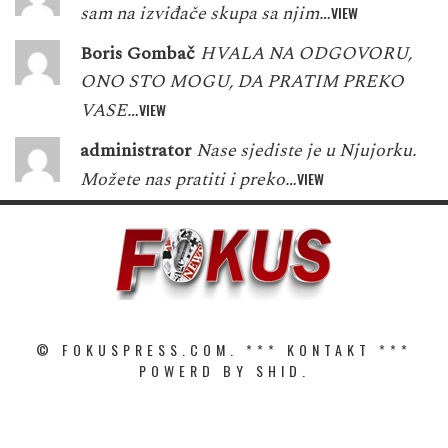
sam na izviđače skupa sa njim…
VIEW
Boris Gombač
HVALA NA ODGOVORU,
ONO STO MOGU, DA PRATIM PREKO
VASE…
VIEW
administrator
Nase sjediste je u Njujorku.
Možete nas pratiti i preko…
VIEW
© FOKUSPRESS.COM. ***
KONTAKT
***
POWERD BY SHID.