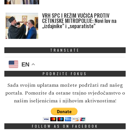
VRH SPC I REŽIM VUČIĆA PROTIV
CETINJSKE MITROPOLIJE: Novi lov na
„izdajnike” i „separatiste”
TRANSLATE
EN
PODRZITE FOKUS
Sada svojim uplatama možete podržati rad našeg
portala. Pomozite da ostane trajno svjedočanstvo o
našim iseljenicima i njihovim aktivnostima!
FOLLOW AS ON FACEBOOK