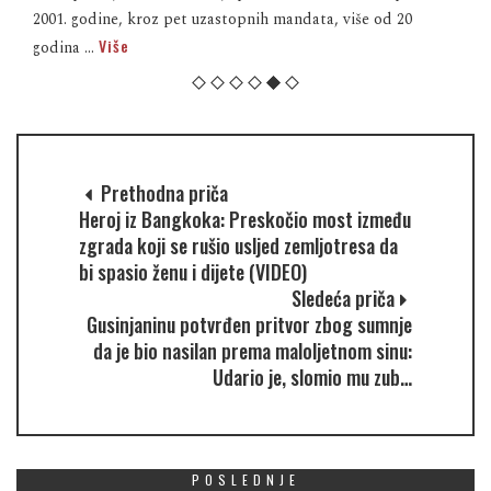
2001. godine, kroz pet uzastopnih mandata, više od 20
Više
godina ...
Prethodna priča
Heroj iz Bangkoka: Preskočio most između
zgrada koji se rušio usljed zemljotresa da
bi spasio ženu i dijete (VIDEO)
Sledeća priča
Gusinjaninu potvrđen pritvor zbog sumnje
da je bio nasilan prema maloljetnom sinu:
Udario je, slomio mu zub…
POSLEDNJE