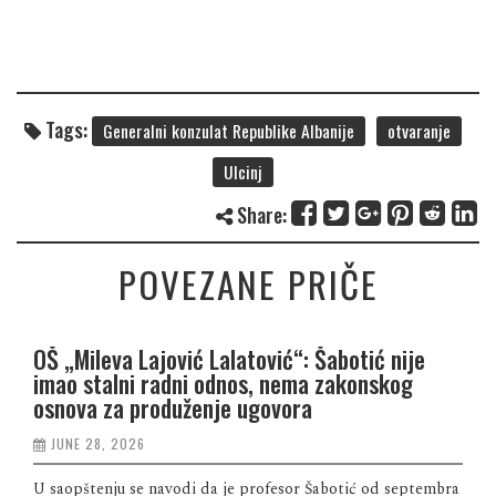
Tags:
Generalni konzulat Republike Albanije
otvaranje
Ulcinj
Share:
POVEZANE PRIČE
OŠ „Mileva Lajović Lalatović“: Šabotić nije
imao stalni radni odnos, nema zakonskog
osnova za produženje ugovora
JUNE 28, 2026
U saopštenju se navodi da je profesor Šabotić od septembra