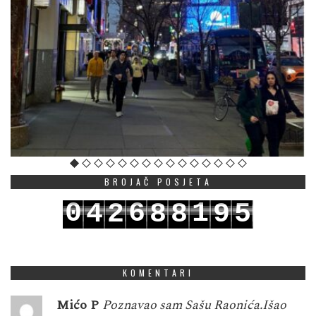
BROJAČ POSJETA
0
6
1
4
2
8
8
9
5
1
7
2
5
3
9
9
0
6
KOMENTARI
Mićo P
Poznavao sam Sašu Raonića.Išao