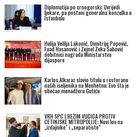
Diplomatija po crnogorski: Uvrijedi
ljekare, pa postani generalna konzulka u
Istanbulu
Hulija Velilja Lakonić, Dimitrije Popović,
Fuad Hasanović i Zejnel Zeka Šabović
dobitnici nagrada Ministarstva
dijaspore
Karlos Alkaraz slavio titulu u restoranu
naših iseljenika na Menhetnu: Evo šta je
obećao menadžeru Gutiću
VRH SPC I REŽIM VUČIĆA PROTIV
CETINJSKE MITROPOLIJE: Novi lov na
„izdajnike” i „separatiste”