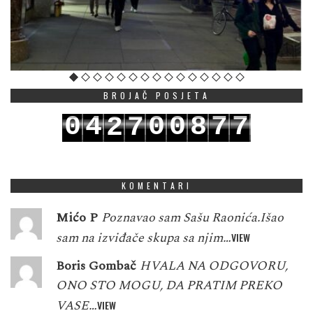
BROJAČ POSJETA
0
4
0
0
8
7
7
2
7
1
5
1
1
9
8
8
3
8
KOMENTARI
Mićo P
Poznavao sam Sašu Raonića.Išao
sam na izviđače skupa sa njim…
VIEW
Boris Gombač
HVALA NA ODGOVORU,
ONO STO MOGU, DA PRATIM PREKO
VASE…
VIEW