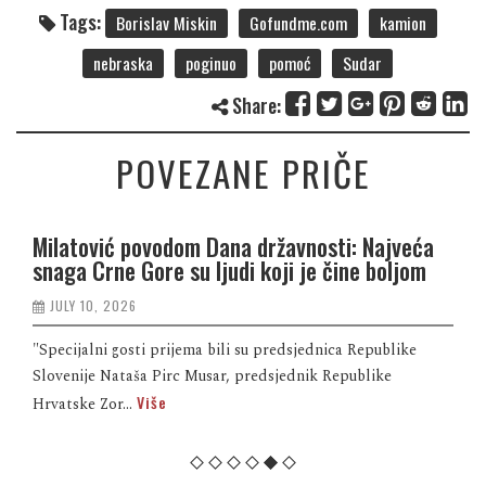
Tags:
Borislav Miskin
Gofundme.com
kamion
nebraska
poginuo
pomoć
Sudar
Share:
POVEZANE PRIČE
veća
Monstrumi na slobodi: Osuđene ubice porodi
jom
Klapuh slobodno se šetaju Bosnom i
Hercegovinom
JULY 9, 2026
ike
"Tužilaštvo BiH nedavno je obavijestilo Ferida Klapuha d
neće voditi istragu protiv Kovača i Vukovića za ubistvo
Više
njegov...