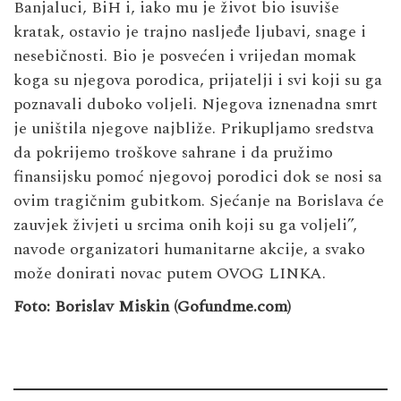
Banjaluci, BiH i, iako mu je život bio isuviše
kratak, ostavio je trajno nasljeđe ljubavi, snage i
nesebičnosti. Bio je posvećen i vrijedan momak
koga su njegova porodica, prijatelji i svi koji su ga
poznavali duboko voljeli. Njegova iznenadna smrt
je uništila njegove najbliže. Prikupljamo sredstva
da pokrijemo troškove sahrane i da pružimo
finansijsku pomoć njegovoj porodici dok se nosi sa
ovim tragičnim gubitkom. Sjećanje na Borislava će
zauvjek živjeti u srcima onih koji su ga voljeli”,
navode organizatori humanitarne akcije, a svako
može donirati novac putem
OVOG LINKA
.
Foto: Borislav Miskin (Gofundme.com)