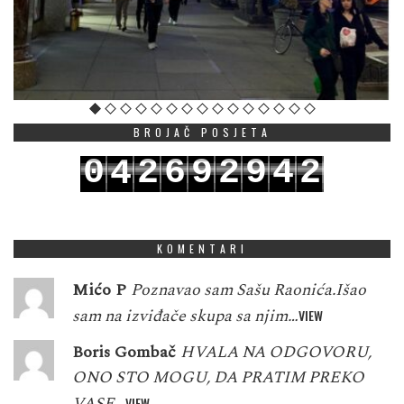
BROJAČ POSJETA
0
2
6
9
2
9
4
2
4
1
3
7
0
3
0
5
3
5
KOMENTARI
Mićo P
Poznavao sam Sašu Raonića.Išao
sam na izviđače skupa sa njim…
VIEW
Boris Gombač
HVALA NA ODGOVORU,
ONO STO MOGU, DA PRATIM PREKO
VASE…
VIEW