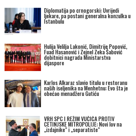
Diplomatija po crnogorski: Uvrijedi
ljekare, pa postani generalna konzulka u
Istanbulu
Hulija Velilja Lakonić, Dimitrije Popović,
Fuad Hasanović i Zejnel Zeka Šabović
dobitnici nagrada Ministarstva
dijaspore
Karlos Alkaraz slavio titulu u restoranu
naših iseljenika na Menhetnu: Evo šta je
obećao menadžeru Gutiću
VRH SPC I REŽIM VUČIĆA PROTIV
CETINJSKE MITROPOLIJE: Novi lov na
„izdajnike” i „separatiste”