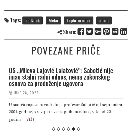
Tags:
hadžiluk
Meka
toplotni udar
umrli
Share:
POVEZANE PRIČE
OŠ „Mileva Lajović Lalatović“: Šabotić nije
imao stalni radni odnos, nema zakonskog
osnova za produženje ugovora
JUNE 28, 2026
U saopštenju se navodi da je profesor Šabotić od septembra
2001. godine, kroz pet uzastopnih mandata, više od 20
Više
godina ...