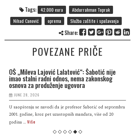
Tags:
42.000 eura
Abdurrahman Toprak
Nihad Canović
oprema
Služba zaštite i spašavanja
Share:
POVEZANE PRIČE
OŠ „Mileva Lajović Lalatović“: Šabotić nije
imao stalni radni odnos, nema zakonskog
osnova za produženje ugovora
JUNE 28, 2026
U saopštenju se navodi da je profesor Šabotić od septembra
2001. godine, kroz pet uzastopnih mandata, više od 20
Više
godina ...