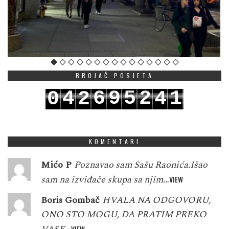
BROJAČ POSJETA
4
6
9
5
2
1
0
2
4
5
7
0
6
3
2
1
3
5
KOMENTARI
Mićo P
Poznavao sam Sašu Raonića.Išao
sam na izviđače skupa sa njim…
VIEW
Boris Gombač
HVALA NA ODGOVORU,
ONO STO MOGU, DA PRATIM PREKO
VIEW