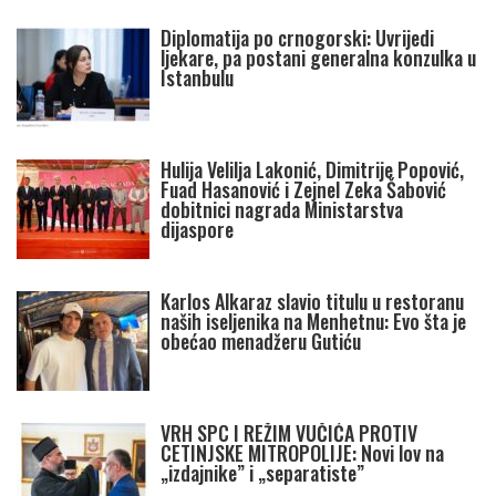
Diplomatija po crnogorski: Uvrijedi
ljekare, pa postani generalna konzulka u
Istanbulu
Hulija Velilja Lakonić, Dimitrije Popović,
Fuad Hasanović i Zejnel Zeka Šabović
dobitnici nagrada Ministarstva
dijaspore
Karlos Alkaraz slavio titulu u restoranu
naših iseljenika na Menhetnu: Evo šta je
obećao menadžeru Gutiću
VRH SPC I REŽIM VUČIĆA PROTIV
CETINJSKE MITROPOLIJE: Novi lov na
„izdajnike” i „separatiste”