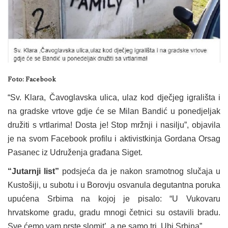
Foto: Facebook
“Sv. Klara, Čavoglavska ulica, ulaz kod dječjeg igrališta i
na gradske vrtove gdje će se Milan Bandić u ponedjeljak
družiti s vrtlarima! Dosta je! Stop mržnji i nasilju”, objavila
je na svom Facebook profilu i aktivistkinja Gordana Orsag
Pasanec iz Udruženja građana Siget.
“Jutarnji list”
podsjeća da je nakon sramotnog slučaja u
Kustošiji, u subotu i u Borovju osvanula degutantna poruka
upućena Srbima na kojoj je pisalo: “U Vukovaru
hrvatskome gradu, gradu mnogi četnici su ostavili bradu.
Sve ćemo vam prste slomit’, a ne samo tri. Ubi Srbina”.