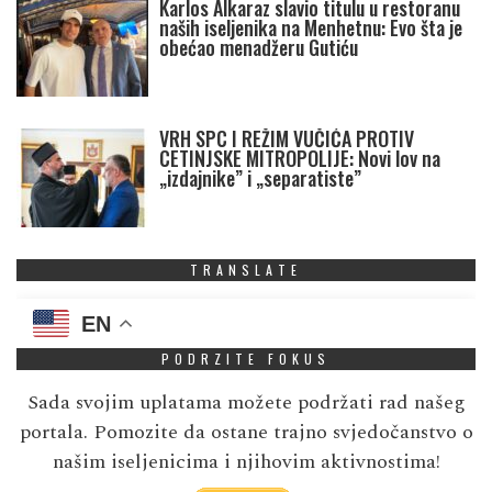
Karlos Alkaraz slavio titulu u restoranu
naših iseljenika na Menhetnu: Evo šta je
obećao menadžeru Gutiću
VRH SPC I REŽIM VUČIĆA PROTIV
CETINJSKE MITROPOLIJE: Novi lov na
„izdajnike” i „separatiste”
TRANSLATE
EN
PODRZITE FOKUS
Sada svojim uplatama možete podržati rad našeg
portala. Pomozite da ostane trajno svjedočanstvo o
našim iseljenicima i njihovim aktivnostima!