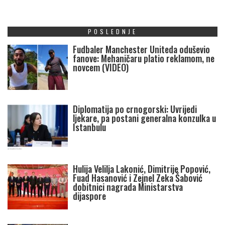
POSLEDNJE
Fudbaler Manchester Uniteda oduševio
fanove: Mehaničaru platio reklamom, ne
novcem (VIDEO)
Diplomatija po crnogorski: Uvrijedi
ljekare, pa postani generalna konzulka u
Istanbulu
Hulija Velilja Lakonić, Dimitrije Popović,
Fuad Hasanović i Zejnel Zeka Šabović
dobitnici nagrada Ministarstva
dijaspore