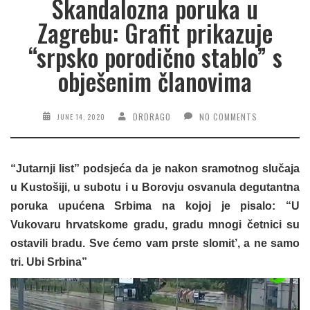
Skandalozna poruka u
Zagrebu: Grafit prikazuje
“srpsko porodično stablo” s
obješenim članovima
DRDRAGO
NO COMMENTS
JUNE 14, 2020
“Jutarnji list” podsjeća da je nakon sramotnog slučaja
u Kustošiji, u subotu i u Borovju osvanula degutantna
poruka upućena Srbima na kojoj je pisalo: “U
Vukovaru hrvatskome gradu, gradu mnogi četnici su
ostavili bradu. Sve ćemo vam prste slomit’, a ne samo
tri. Ubi Srbina”