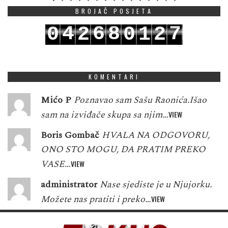
BROJAČ POSJETA
4
6
8
7
0
2
0
1
2
5
7
9
8
1
3
1
2
3
KOMENTARI
Mićo P
Poznavao sam Sašu Raonića.Išao
sam na izviđače skupa sa njim…
VIEW
Boris Gombač
HVALA NA ODGOVORU,
ONO STO MOGU, DA PRATIM PREKO
VASE…
VIEW
administrator
Nase sjediste je u Njujorku.
Možete nas pratiti i preko…
VIEW