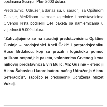
opštinama Gusinje i Plav 5.000
dolara
.
Predstavnici Udruženja danas su, u saradnji sa Opštinom
Gusinje, Medžlisom Islamske zajednice i predstavnicima
Crvenog krsta podijelili 144 paketa sa namjernicama u
vrijednosti 5.000 dolara.
“Zahvaljujemo se na saradnji predstavnicima Opštine
Gusinje – predsjednici Aneli Čekić i potpredsjedniku
Husu Brdakiću, koji su pružili i logističku pomoć
prilikom raspodjele paketa, volonterima Crvenog krsta
njihovoj predstavnici Elviri Mulić, MIZ Gusinje – efendiji
Alenu Šabovicu i koordinatoru našeg Udruženja Alenu
Seferagiću”,
saopštio je predsjednik Udruženja
Mirzet
Vukelj.