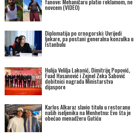
fanove: Mehaničaru platio reklamom, ne
novcem (VIDEO)
Diplomatija po crnogorski: Uvrijedi
ljekare, pa postani generalna konzulka u
Istanbulu
Hulija Velilja Lakonić, Dimitrije Popović,
Fuad Hasanović i Zejnel Zeka Šabović
dobitnici nagrada Ministarstva
dijaspore
Karlos Alkaraz slavio titulu u restoranu
naših iseljenika na Menhetnu: Evo šta je
obećao menadžeru Gutiću