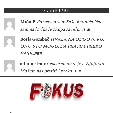
KOMENTARI
Mićo P
Poznavao sam Sašu Raonića.Išao
sam na izviđače skupa sa njim…
VIEW
Boris Gombač
HVALA NA ODGOVORU,
ONO STO MOGU, DA PRATIM PREKO
VASE…
VIEW
administrator
Nase sjediste je u Njujorku.
Možete nas pratiti i preko…
VIEW