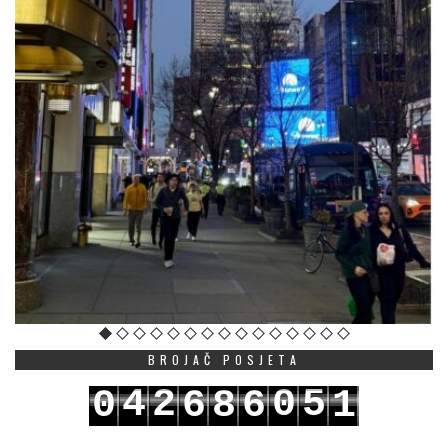
BROJAČ POSJETA
4
2
0
5
0
6
8
6
1
5
3
1
6
1
7
9
7
2