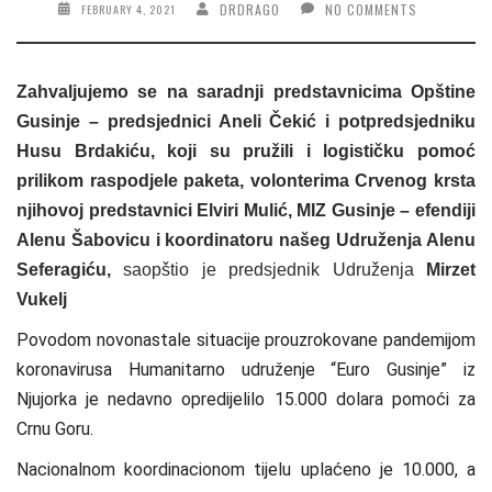
DRDRAGO
NO COMMENTS
FEBRUARY 4, 2021
Zahvaljujemo se na saradnji predstavnicima Opštine
Gusinje – predsjednici Aneli Čekić i potpredsjedniku
Husu Brdakiću, koji su pružili i logističku pomoć
prilikom raspodjele paketa, volonterima Crvenog krsta
njihovoj predstavnici Elviri Mulić, MIZ Gusinje – efendiji
Alenu Šabovicu i koordinatoru našeg Udruženja Alenu
Seferagiću,
saopštio je predsjednik Udruženja
Mirzet
Vukelj
Povodom novonastale situacije prouzrokovane pandemijom
koronavirusa Humanitarno udruženje “Euro Gusinje” iz
Njujorka je nedavno opredijelilo 15.000 dolara pomoći za
Crnu Goru.
Nacionalnom koordinacionom tijelu uplaćeno je 10.000, a