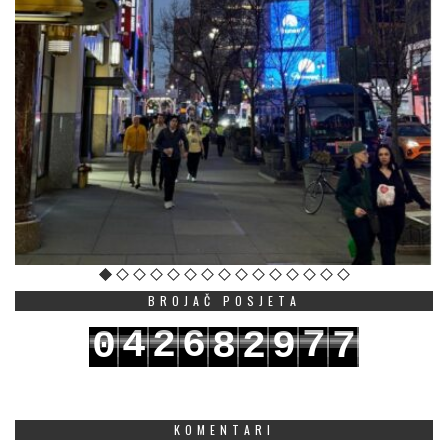
BROJAČ POSJETA
4
2
6
7
0
8
2
9
7
5
3
7
8
1
9
3
0
8
KOMENTARI