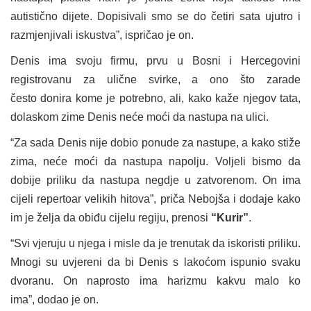
autistično dijete. Dopisivali smo se do četiri sata ujutro i
razmjenjivali iskustva”, ispričao je on.
Denis ima svoju firmu, prvu u Bosni i Hercegovini
registrovanu za ulične svirke, a ono što zarade
često donira kome je potrebno, ali, kako kaže njegov tata,
dolaskom zime Denis neće moći da nastupa na ulici.
“Za sada Denis nije dobio ponude za nastupe, a kako stiže
zima, neće moći da nastupa napolju. Voljeli bismo da
dobije priliku da nastupa negdje u zatvorenom. On ima
cijeli repertoar velikih hitova”, priča Nebojša i dodaje kako
im je želja da obiđu cijelu regiju, prenosi
“Kurir”
.
“Svi vjeruju u njega i misle da je trenutak da iskoristi priliku.
Mnogi su uvjereni da bi Denis s lakoćom ispunio svaku
dvoranu. On naprosto ima harizmu kakvu malo ko
ima”, dodao je on.