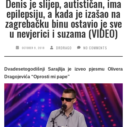
Denis je slijep, autističan, ima
epilepsiju, a kada je izašao na
zagrebačku binu ostavio je sve
u nevjerici i suzama (VIDEO)
DRDRAGO
NO COMMENTS
OCTOBER 9, 2018
Dvadesetogodišnji Sarajlija je izveo pjesmu Olivera
Dragojevića “Oprosti mi pape”