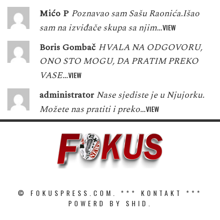
Mićo P
Poznavao sam Sašu Raonića.Išao
sam na izviđače skupa sa njim…
VIEW
Boris Gombač
HVALA NA ODGOVORU,
ONO STO MOGU, DA PRATIM PREKO
VASE…
VIEW
administrator
Nase sjediste je u Njujorku.
Možete nas pratiti i preko…
VIEW
© FOKUSPRESS.COM. ***
KONTAKT
***
POWERD BY SHID.