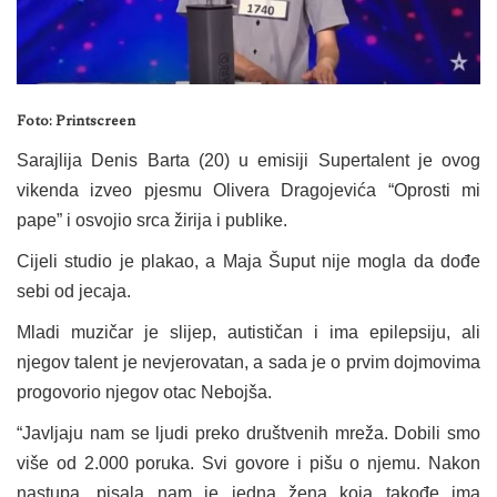
Foto: Printscreen
Sarajlija Denis Barta (20) u emisiji Supertalent je ovog
vikenda izveo pjesmu Olivera Dragojevića “Oprosti mi
pape” i osvojio srca žirija i publike.
Cijeli studio je plakao, a Maja Šuput nije mogla da dođe
sebi od jecaja.
Mladi muzičar je slijep, autističan i ima epilepsiju, ali
njegov talent je nevjerovatan, a sada je o prvim dojmovima
progovorio njegov otac Nebojša.
“Javljaju nam se ljudi preko društvenih mreža. Dobili smo
više od 2.000 poruka. Svi govore i pišu o njemu. Nakon
nastupa, pisala nam je jedna žena koja takođe ima