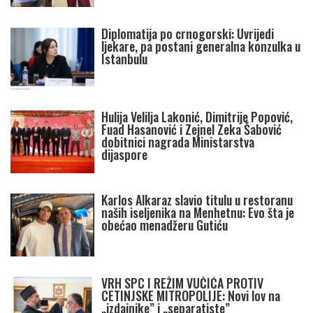
Diplomatija po crnogorski: Uvrijedi
ljekare, pa postani generalna konzulka u
Istanbulu
Hulija Velilja Lakonić, Dimitrije Popović,
Fuad Hasanović i Zejnel Zeka Šabović
dobitnici nagrada Ministarstva
dijaspore
Karlos Alkaraz slavio titulu u restoranu
naših iseljenika na Menhetnu: Evo šta je
obećao menadžeru Gutiću
VRH SPC I REŽIM VUČIĆA PROTIV
CETINJSKE MITROPOLIJE: Novi lov na
„izdajnike” i „separatiste”