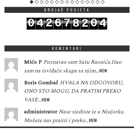
BROJAČ POSJETA
0
2
6
7
0
4
8
2
4
1
3
7
8
1
5
9
3
5
KOMENTARI
Mićo P
Poznavao sam Sašu Raonića.Išao
sam na izviđače skupa sa njim…
VIEW
Boris Gombač
HVALA NA ODGOVORU,
ONO STO MOGU, DA PRATIM PREKO
VASE…
VIEW
administrator
Nase sjediste je u Njujorku.
Možete nas pratiti i preko…
VIEW