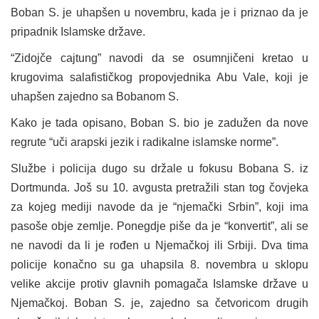
Boban S. je uhapšen u novembru, kada je i priznao da je
pripadnik Islamske države.
“Zidojče cajtung” navodi da se osumnjičeni kretao u
krugovima salafističkog propovjednika Abu Vale, koji je
uhapšen zajedno sa Bobanom S.
Kako je tada opisano, Boban S. bio je zadužen da nove
regrute “uči arapski jezik i radikalne islamske norme”.
Službe i policija dugo su držale u fokusu Bobana S. iz
Dortmunda. Još su 10. avgusta pretražili stan tog čovjeka
za kojeg mediji navode da je “njemački Srbin”, koji ima
pasoše obje zemlje. Ponegdje piše da je “konvertit”, ali se
ne navodi da li je rođen u Njemačkoj ili Srbiji. Dva tima
policije konačno su ga uhapsila 8. novembra u sklopu
velike akcije protiv glavnih pomagača Islamske države u
Njemačkoj. Boban S. je, zajedno sa četvoricom drugih