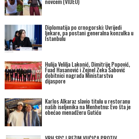
novcem (VIDEO)
Diplomatija po crnogorski: Uvrijedi
ljekare, pa postani generalna konzulka u
Istanbulu
Hulija Velilja Lakonić, Dimitrije Popović,
Fuad Hasanović i Zejnel Zeka Šabović
dobitnici nagrada Ministarstva
dijaspore
Karlos Alkaraz slavio titulu u restoranu
naših iseljenika na Menhetnu: Evo šta je
obećao menadžeru Gutiću
VRH SPC I REŽIM VUČIĆA PROTIV