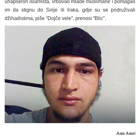
uhapšenih islamista, vrbovao mlade muslimane i pomagao
im da stignu do Sirije ili Iraka, gdje su se pridruživali
džihadistima, piše “Dojče vele”, prenosi “Blic”.
Anis Amri