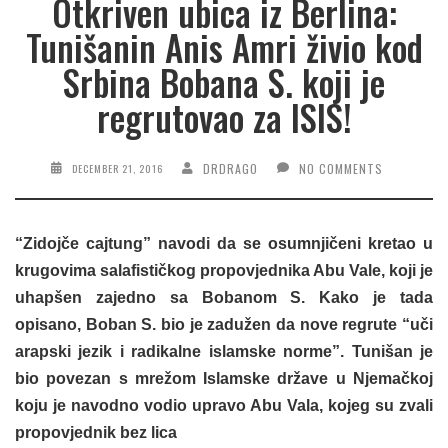
Otkriven ubica iz Berlina:
Tunišanin Anis Amri živio kod
Srbina Bobana S. koji je
regrutovao za ISIS!
DRDRAGO
NO COMMENTS
DECEMBER 21, 2016
“Zidojče cajtung” navodi da se osumnjičeni kretao u
krugovima salafističkog propovjednika Abu Vale, koji je
uhapšen zajedno sa Bobanom S. Kako je tada
opisano, Boban S. bio je zadužen da nove regrute “uči
arapski jezik i radikalne islamske norme”. Tunišan je
bio povezan s mrežom Islamske države u Njemačkoj
koju je navodno vodio upravo Abu Vala, kojeg su zvali
propovjednik bez lica