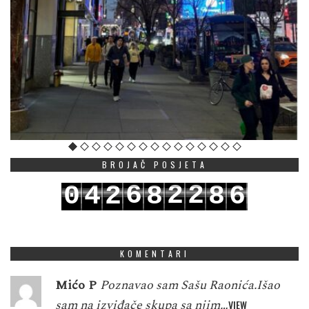
BROJAČ POSJETA
6
2
2
0
4
2
8
8
6
7
3
3
1
5
3
9
9
7
KOMENTARI
Mićo P
Poznavao sam Sašu Raonića.Išao
sam na izviđače skupa sa njim…
VIEW