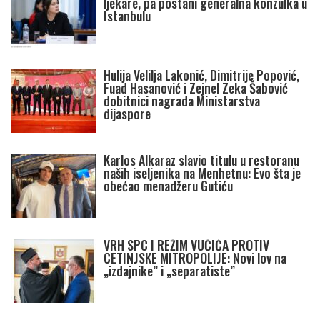
ljekare, pa postani generalna konzulka u
Istanbulu
Hulija Velilja Lakonić, Dimitrije Popović,
Fuad Hasanović i Zejnel Zeka Šabović
dobitnici nagrada Ministarstva
dijaspore
Karlos Alkaraz slavio titulu u restoranu
naših iseljenika na Menhetnu: Evo šta je
obećao menadžeru Gutiću
VRH SPC I REŽIM VUČIĆA PROTIV
CETINJSKE MITROPOLIJE: Novi lov na
„izdajnike” i „separatiste”