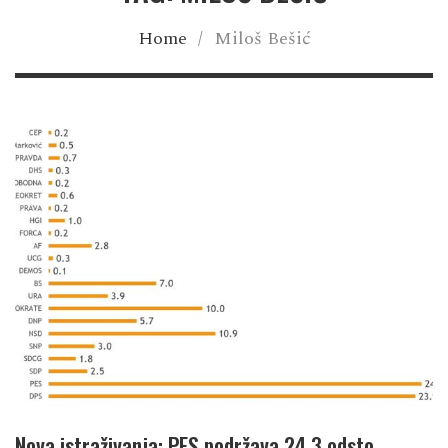
Home
/
Miloš Bešić
Nova istraživanja: PES podržava 24,3 odsto