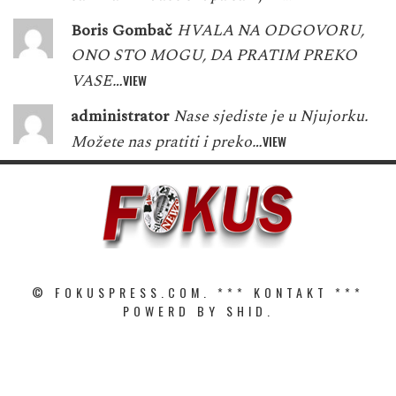
Boris Gombač
HVALA NA ODGOVORU,
ONO STO MOGU, DA PRATIM PREKO
VASE…
VIEW
administrator
Nase sjediste je u Njujorku.
Možete nas pratiti i preko…
VIEW
© FOKUSPRESS.COM. ***
KONTAKT
***
POWERD BY SHID.