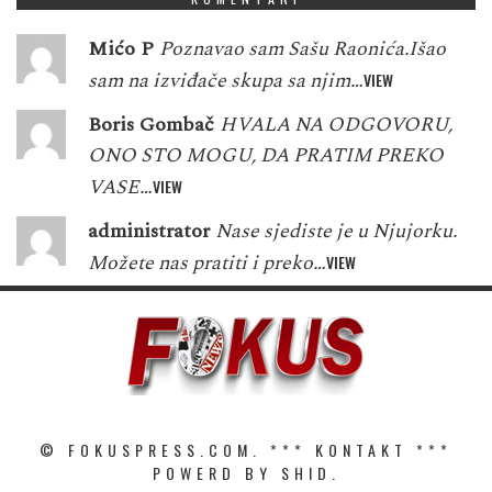
Mićo P
Poznavao sam Sašu Raonića.Išao
sam na izviđače skupa sa njim…
VIEW
Boris Gombač
HVALA NA ODGOVORU,
ONO STO MOGU, DA PRATIM PREKO
VASE…
VIEW
administrator
Nase sjediste je u Njujorku.
Možete nas pratiti i preko…
VIEW
© FOKUSPRESS.COM. ***
KONTAKT
***
POWERD BY SHID.