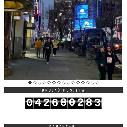
BROJAČ POSJETA
8
0
2
8
0
4
2
6
3
9
1
3
9
1
5
3
7
4
KOMENTARI