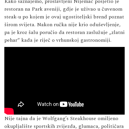
Kako saznajemo, proslavljeni Nijemac posjetio je
restoran na Park aveniji, gdje je uživao u čuvenom
steak-u po kojem je ovaj ugostiteljski brend poznat
širom svijeta. Nakon ručka nije krio oduševljenje,
pa je kroz šalu poručio da restoran zaslužuje „zlatni
pehar“ kada je riječ o vrhunskoj gastronomiji.
Nije tajna da je Wolfgang’s Steakhouse omiljeno
okupljalište sportskih zvijezda, glumaca, političara