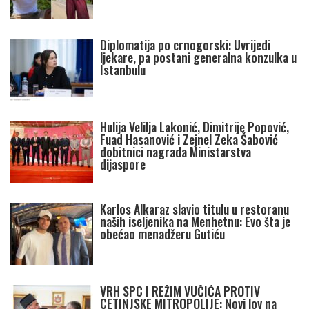
Diplomatija po crnogorski: Uvrijedi
ljekare, pa postani generalna konzulka u
Istanbulu
Hulija Velilja Lakonić, Dimitrije Popović,
Fuad Hasanović i Zejnel Zeka Šabović
dobitnici nagrada Ministarstva
dijaspore
Karlos Alkaraz slavio titulu u restoranu
naših iseljenika na Menhetnu: Evo šta je
obećao menadžeru Gutiću
VRH SPC I REŽIM VUČIĆA PROTIV
CETINJSKE MITROPOLIJE: Novi lov na