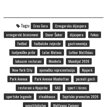
Tags:
Crna Gora
Crnogorska dijaspora
crnogorski biznismeni
Davor Šuker
dijaspora
Fokus
Fudbal
fudbalske zvijezde
gastronomija
Iseljeničke priče
Lotar Mateus
Lothar Matthäus
luksuzni restorani
Menhetn
Mundijal 2026
New York City
njemačka reprezentacija
Njujork
Park Avenue
Park Avenue Manhattan
poznati gosti
restorani u Njujorku
SAD
sport i biznis
sportske legende
steakhouse
Svjetsko prvenstvo 2026
ugostiteljstvo
Wolfgang Zwiener