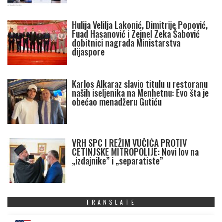
Hulija Velilja Lakonić, Dimitrije Popović,
Fuad Hasanović i Zejnel Zeka Šabović
dobitnici nagrada Ministarstva
dijaspore
Karlos Alkaraz slavio titulu u restoranu
naših iseljenika na Menhetnu: Evo šta je
obećao menadžeru Gutiću
VRH SPC I REŽIM VUČIĆA PROTIV
CETINJSKE MITROPOLIJE: Novi lov na
„izdajnike” i „separatiste”
TRANSLATE