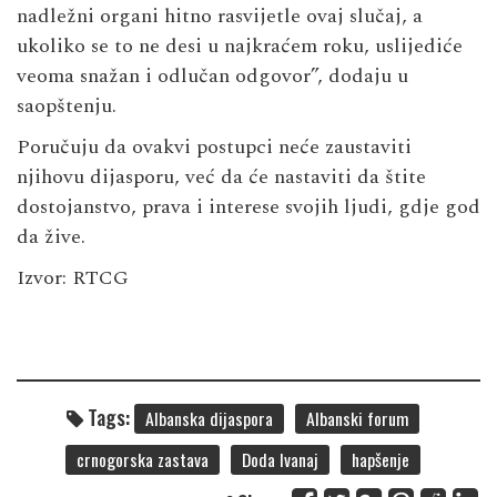
nadležni organi hitno rasvijetle ovaj slučaj, a
ukoliko se to ne desi u najkraćem roku, uslijediće
veoma snažan i odlučan odgovor”, dodaju u
saopštenju.
Poručuju da ovakvi postupci neće zaustaviti
njihovu dijasporu, već da će nastaviti da štite
dostojanstvo, prava i interese svojih ljudi, gdje god
da žive.
Izvor:
RTCG
Tags:
Albanska dijaspora
Albanski forum
crnogorska zastava
Doda Ivanaj
hapšenje