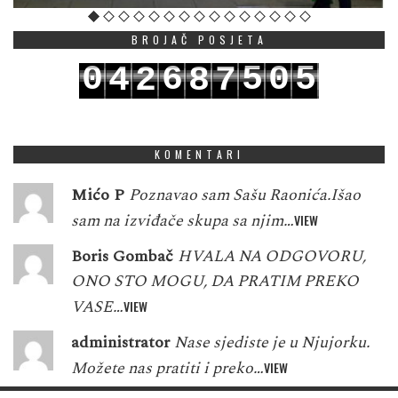
BROJAČ POSJETA
0
6
5
0
5
4
2
8
7
1
7
6
1
6
5
3
9
8
KOMENTARI
Mićo P
Poznavao sam Sašu Raonića.Išao
sam na izviđače skupa sa njim…
VIEW
Boris Gombač
HVALA NA ODGOVORU,
ONO STO MOGU, DA PRATIM PREKO
VASE…
VIEW
administrator
Nase sjediste je u Njujorku.
Možete nas pratiti i preko…
VIEW