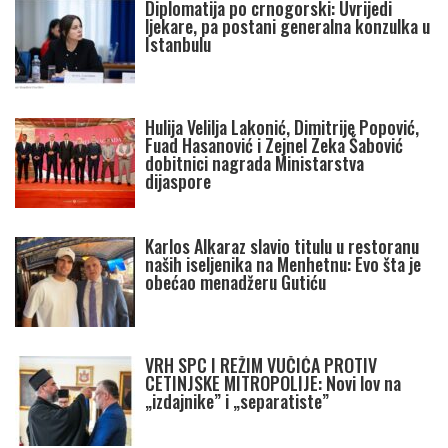
Diplomatija po crnogorski: Uvrijedi
ljekare, pa postani generalna konzulka u
Istanbulu
Hulija Velilja Lakonić, Dimitrije Popović,
Fuad Hasanović i Zejnel Zeka Šabović
dobitnici nagrada Ministarstva
dijaspore
Karlos Alkaraz slavio titulu u restoranu
naših iseljenika na Menhetnu: Evo šta je
obećao menadžeru Gutiću
VRH SPC I REŽIM VUČIĆA PROTIV
CETINJSKE MITROPOLIJE: Novi lov na
„izdajnike” i „separatiste”