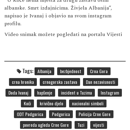
“U Koće nema mjesta za drugu zastavu osim
albanske. Smrt izdajnicima. Živjela Albanija”,
napisao je Ivanaj i objavio na svom instagram
profilu.
Video snimak možete pogledati na portalu
Vijesti
Tags:
Albanija
bezbjednost
Crna Gora
crna hronika
crnogorska zastava
Dan nezavisnosti
Doda Ivanaj
hapšenje
incident u Tuzima
Instagram
Koći
krivično djelo
nacionalni simboli
ODT Podgorica
Podgorica
Policija Crne Gore
povreda ugleda Crne Gore
Tuzi
vijesti