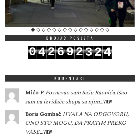
BROJAČ POSJETA
0
2
6
9
2
4
3
2
4
1
3
7
0
3
5
4
3
5
KOMENTARI
Mićo P
Poznavao sam Sašu Raonića.Išao
sam na izviđače skupa sa njim…
VIEW
Boris Gombač
HVALA NA ODGOVORU,
ONO STO MOGU, DA PRATIM PREKO
VASE…
VIEW