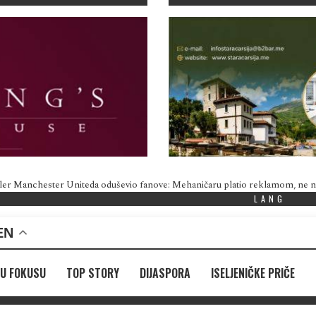
ler Manchester Uniteda oduševio fanove: Mehaničaru platio reklamom, ne
LANG
EN
U FOKUSU
TOP STORY
DIJASPORA
ISELJENIČKE PRIČE