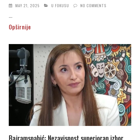
MAY 21, 2025
U FOKUSU
NO COMMENTS
...
Opširnije
Bajramspahić: Nezavisnost superioran izbor,