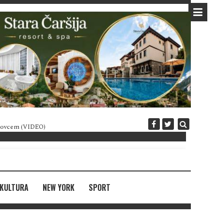
 novcem (VIDEO)
Diplomatija po crnogorski
KULTURA
NEW YORK
SPORT