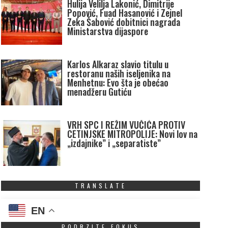
Hulija Velilja Lakonić, Dimitrije
Popović, Fuad Hasanović i Zejnel
Zeka Šabović dobitnici nagrada
Ministarstva dijaspore
Karlos Alkaraz slavio titulu u
restoranu naših iseljenika na
Menhetnu: Evo šta je obećao
menadžeru Gutiću
VRH SPC I REŽIM VUČIĆA PROTIV
CETINJSKE MITROPOLIJE: Novi lov na
„izdajnike” i „separatiste”
TRANSLATE
EN
PODRZITE FOKUS