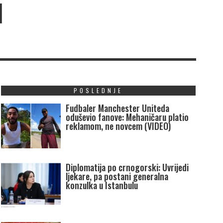
I
POSLEDNJE
Fudbaler Manchester Uniteda
oduševio fanove: Mehaničaru platio
reklamom, ne novcem (VIDEO)
Diplomatija po crnogorski: Uvrijedi
ljekare, pa postani generalna
konzulka u Istanbulu