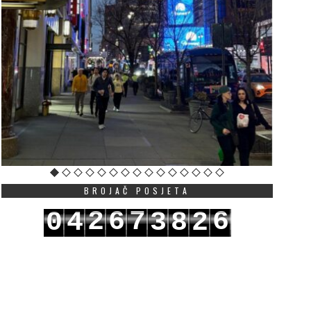
BROJAČ POSJETA
2
6
7
6
0
4
3
8
2
3
7
8
7
1
5
4
9
3