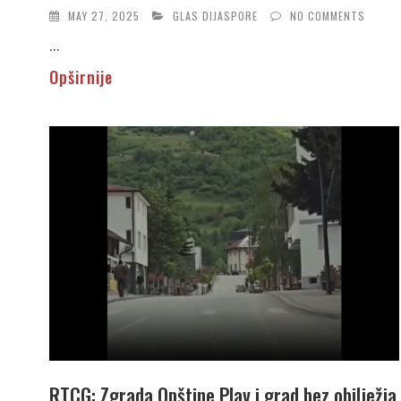
MAY 27, 2025
GLAS DIJASPORE
NO COMMENTS
...
Opširnije
RTCG: Zgrada Opštine Plav i grad bez obilježja