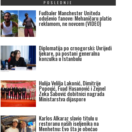
POSLEDNJE
Fudbaler Manchester Uniteda
oduševio fanove: Mehaničaru platio
reklamom, ne novcem (VIDEO)
Diplomatija po crnogorski: Uvrijedi
ljekare, pa postani generalna
konzulka u Istanbulu
Hulija Velilja Lakonić, Dimitrije
Popović, Fuad Hasanović i Zejnel
Zeka Šabović dobitnici nagrada
Ministarstva dijaspore
Karlos Alkaraz slavio titulu u
restoranu naših iseljenika na
Menhetnu: Evo šta je obećao