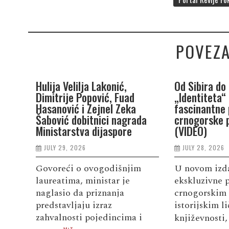
POVEZA
Hulija Velilja Lakonić,
Od Sibira do 
Dimitrije Popović, Fuad
„Identiteta“
Hasanović i Zejnel Zeka
fascinantne 
Šabović dobitnici nagrada
crnogorske p
Ministarstva dijaspore
(VIDEO)
JULY 29, 2026
JULY 28, 2026
Govoreći o ovogodišnjim
U novom izda
laureatima, ministar je
ekskluzivne p
naglasio da priznanja
crnogorskim 
predstavljaju izraz
istorijskim l
zahvalnosti pojedincima i
književnosti,