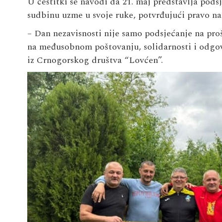
U čestitki se navodi da 21. maj predstavlja pods
sudbinu uzme u svoje ruke, potvrđujući pravo na 
– Dan nezavisnosti nije samo podsjećanje na proš
na međusobnom poštovanju, solidarnosti i odgo
iz Crnogorskog društva “Lovćen”.