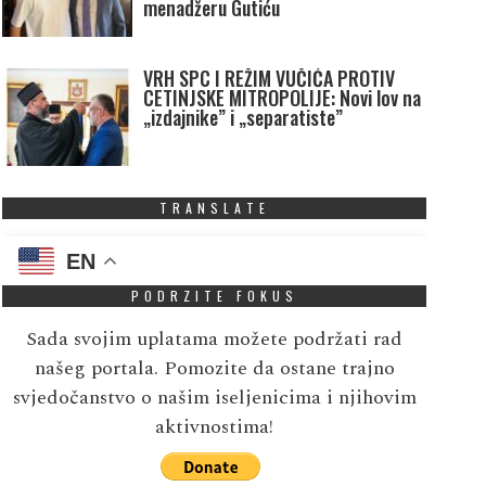
menadžeru Gutiću
VRH SPC I REŽIM VUČIĆA PROTIV
CETINJSKE MITROPOLIJE: Novi lov na
„izdajnike” i „separatiste”
TRANSLATE
EN
PODRZITE FOKUS
Sada svojim uplatama možete podržati rad
našeg portala. Pomozite da ostane trajno
svjedočanstvo o našim iseljenicima i njihovim
aktivnostima!