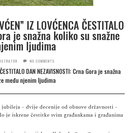
ĆEN” IZ LOVĆENCA ČESTITALO
a je snažna koliko su snažne
jenim ljudima
NISTRATOR
NO COMMENTS
STITALO DAN NEZAVISNOSTI: Crna Gora je snažna
eze među njenim ljudima
jubileja – dvije decenije od obnove državnosti –
o je iskrene čestitke svim građankama i građanima