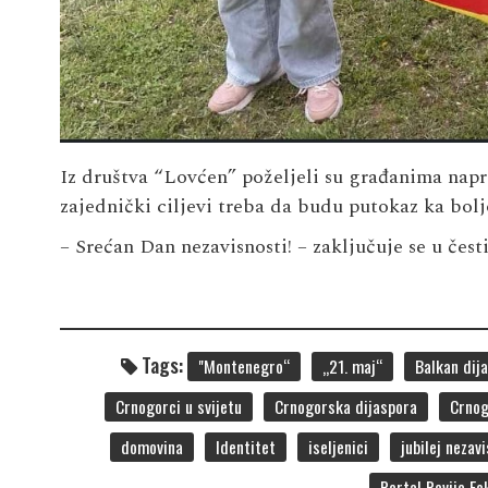
Iz društva “Lovćen” poželjeli su građanima napre
zajednički ciljevi treba da budu putokaz ka bolj
– Srećan Dan nezavisnosti! – zaključuje se u če
Tags:
"Montenegro“
„21. maj“
Balkan dij
Crnogorci u svijetu
Crnogorska dijaspora
Crnog
domovina
Identitet
iseljenici
jubilej nezav
Portal Revije Fo