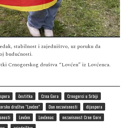
dak, stabilnost i zajedništvo, uz poruku da
oj budućnosti.
stitki Crnogorskog društva “Lovćen” iz Lovćenca.
aspora
čestitka
Crna Gora
Crnogorci u Srbiji
orsko društvo “Lovćen”
Dan nezavisnosti
dijaspora
isnosti
Lovćen
Lovćenac
nezavisnost Crne Gore
kus
zajedništvo