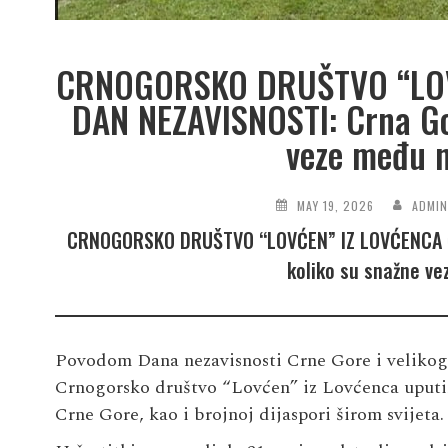
CRNOGORSKO DRUŠTVO “LOV
DAN NEZAVISNOSTI: Crna Gor
veze među n
MAY 19, 2026
ADMI
CRNOGORSKO DRUŠTVO “LOVĆEN” IZ LOVĆENCA ČE
koliko su snažne v
Povodom Dana nezavisnosti Crne Gore i velikog 
Crnogorsko društvo “Lovćen” iz Lovćenca uputil
Crne Gore, kao i brojnoj dijaspori širom svijeta.