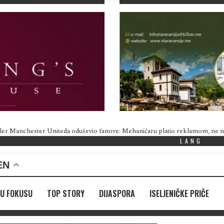
ler Manchester Uniteda oduševio fanove: Mehaničaru platio reklamom, ne
LANG
EN
U FOKUSU
TOP STORY
DIJASPORA
ISELJENIČKE PRIČE