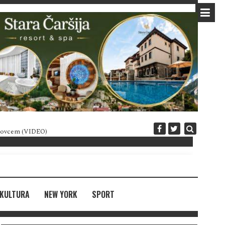
 novcem (VIDEO)
Diplomatija po crnogorski
KULTURA
NEW YORK
SPORT