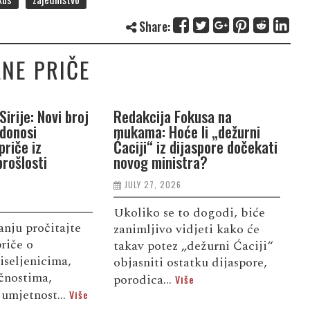
Share:
NE PRIČE
Sirije: Novi broj
Redakcija Fokusa na
R
 donosi
mukama: Hoće li „dežurni
B
priče iz
Ćaciji“ iz dijaspore dočekati
d
rošlosti
novog ministra?
L
JULY 27, 2026
Ukoliko se to dogodi, biće
U
nju pročitajte
zanimljivo vidjeti kako će
i
riče o
takav potez „dežurni Ćaciji“
z
iseljenicima,
objasniti ostatku dijaspore,
o
ičnostima,
porodica...
o
Više
 umjetnost...
Više