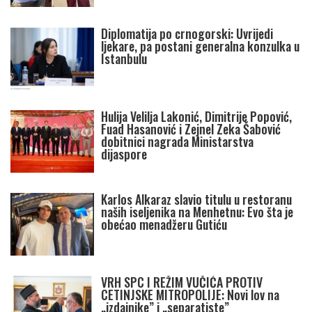
Diplomatija po crnogorski: Uvrijedi
ljekare, pa postani generalna konzulka u
Istanbulu
Hulija Velilja Lakonić, Dimitrije Popović,
Fuad Hasanović i Zejnel Zeka Šabović
dobitnici nagrada Ministarstva
dijaspore
Karlos Alkaraz slavio titulu u restoranu
naših iseljenika na Menhetnu: Evo šta je
obećao menadžeru Gutiću
VRH SPC I REŽIM VUČIĆA PROTIV
CETINJSKE MITROPOLIJE: Novi lov na
„izdajnike” i „separatiste”