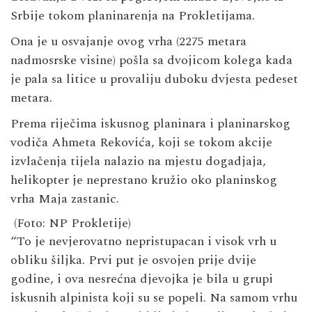
Srbije tokom planinarenja na Prokletijama.
Ona je u osvajanje ovog vrha (2275 metara
nadmosrske visine) pošla sa dvojicom kolega kada
je pala sa litice u provaliju duboku dvjesta pedeset
metara.
Prema riječima iskusnog planinara i planinarskog
vodiča Ahmeta Rekovića, koji se tokom akcije
izvlačenja tijela nalazio na mjestu dogadjaja,
helikopter je neprestano kružio oko planinskog
vrha Maja zastanic.
(Foto: NP Prokletije)
“To je nevjerovatno nepristupacan i visok vrh u
obliku šiljka. Prvi put je osvojen prije dvije
godine, i ova nesrećna djevojka je bila u grupi
iskusnih alpinista koji su se popeli. Na samom vrhu