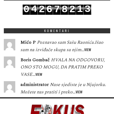
4
1
3
0
2
6
7
8
2
5
2
4
1
3
7
8
9
3
KOMENTARI
Mićo P
Poznavao sam Sašu Raonića.Išao
sam na izviđače skupa sa njim…
VIEW
Boris Gombač
HVALA NA ODGOVORU,
ONO STO MOGU, DA PRATIM PREKO
VASE…
VIEW
administrator
Nase sjediste je u Njujorku.
Možete nas pratiti i preko…
VIEW