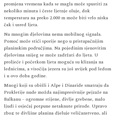
promjena vremena kada se magla može spustiti za
nekoliko minuta i česte ljetnje oluje, dok
temperatura na preko 2.000 m može biti vrlo niska
čak i usred ljeta.
Na mnogim djelovima nema mobilnog signala.
Pomoć može stići sporije nego u pristupačnijim
planinskim područjima. Na pojedinim sjenovitim
djelovima snijeg se može zadržati do ljeta. U
proljeće i početkom ljeta moguća su klizanja na
lednicima, a visočija jezera su još uvijek pod ledom
i u ovo doba godine.
Mnogi koji su obišli i Alpe i Dinaride smatraju da
Prokletije nude možda najimpresivnije pejzaže na
Balkanu – ogromne stijene, divlje grebene, malo
ljudi i osjećaj potpune netaknute prirode. Upravo
zbog te divljine planina djeluje veličanstveno, ali