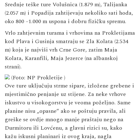
Srednje teške ture Volušnica (1.879 m), Talijanka
(2.057 m) i Popadija zahtijevaju nekoliko sati hoda,
oko 800 –1.000 m uspona i dobru fizičku spremu.
Vrlo zahtjevnim turama i vrhovima na Prokletijama
kod Plava i Gusinja smatraju se Zla Kolata (2.534
m) koja je najviši vrh Crne Gore, zatim Maja
Kolata, Karanfili, Maja Jezerce (na albanskoj
strani).
(Foto: NP Prokletije )
Ove ture uključuju strme sipare, izložene grebene i
mjestimično penjanje uz stijene. Za neke vrhove
iskustvo u visokogorstvu je veoma poželjno. Same
planine nisu „opasne“ ako se poštuju pravila, ali
greške se ovdje mnogo manje praštaju nego na
Durmitoru ili Lovćenu, a glavni rizici su, kako
kažu iskusni planinari iz ovog kraja, nagla