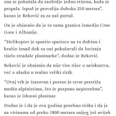
ona je pokušala da zaobidje jednu stijenu, kada je
propala. Ispod je provalija duboka 250 metara”,
kazao je Reković za za naš portal.
On je objasnio da je to sama granica izmedju Crne
Gore i Albanije.
“Helikopter je spustio spasioce na tu dubinu i
kružio iznad dok su oni pokušavali da lociraju
tijelo stradale planinarke”, dodao je Reković.
Reković je obajsnio da nije vise rijec o neiskustvu,
već o ulasku u realno veliki rizik.
“Ovaj vrh je izazovan i postao je stvar prestiža
medju alpinistima, što je potpuno nepotrebno”,
kazao je iskusni planinar.
Dodao je i da je ova godina posebno teška i da je
na visinama od preko 1800 metara snijeg još uvijek