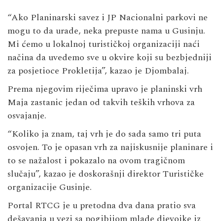
“Ako Planinarski savez i JP Nacionalni parkovi ne
mogu to da urade, neka prepuste nama u Gusinju.
Mi ćemo u lokalnoj turističkoj organizaciji naći
načina da uvedemo sve u okvire koji su bezbjedniji
za posjetioce Prokletija”, kazao je Djombalaj.
Prema njegovim riječima upravo je planinski vrh
Maja zastanic jedan od takvih teških vrhova za
osvajanje.
“Koliko ja znam, taj vrh je do sada samo tri puta
osvojen. To je opasan vrh za najiskusnije planinare i
to se nažalost i pokazalo na ovom tragičnom
slučaju”, kazao je doskorašnji direktor Turističke
organizacije Gusinje.
Portal RTCG je u pretodna dva dana pratio sva
dešavanja u vezi sa pogibijom mlade djevojke iz