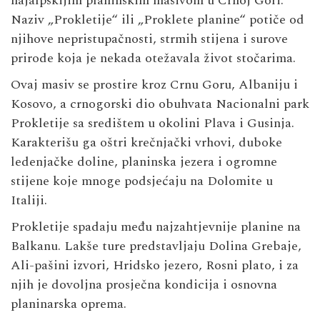
najalpskijim planinskim masivom u Crnoj Gori.
Naziv „Prokletije“ ili „Proklete planine“ potiče od
njihove nepristupačnosti, strmih stijena i surove
prirode koja je nekada otežavala život stočarima.
Ovaj masiv se prostire kroz Crnu Goru, Albaniju i
Kosovo, a crnogorski dio obuhvata Nacionalni park
Prokletije sa središtem u okolini Plava i Gusinja.
Karakterišu ga oštri krečnjački vrhovi, duboke
ledenjačke doline, planinska jezera i ogromne
stijene koje mnoge podsjećaju na Dolomite u
Italiji.
Prokletije spadaju među najzahtjevnije planine na
Balkanu. Lakše ture predstavljaju Dolina Grebaje,
Ali-pašini izvori, Hridsko jezero, Rosni plato, i za
njih je dovoljna prosječna kondicija i osnovna
planinarska oprema.