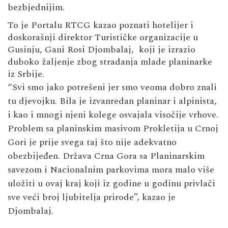
bezbjednijim.
To je Portalu RTCG kazao poznati hotelijer i
doskorašnji direktor Turističke organizacije u
Gusinju, Gani Rosi Djombalaj, koji je izrazio
duboko žaljenje zbog stradanja mlade planinarke
iz Srbije.
“Svi smo jako potrešeni jer smo veoma dobro znali
tu djevojku. Bila je izvanredan planinar i alpinista,
i kao i mnogi njeni kolege osvajala visočije vrhove.
Problem sa planinskim masivom Prokletija u Crnoj
Gori je prije svega taj što nije adekvatno
obezbijeđen. Država Crna Gora sa Planinarskim
savezom i Nacionalnim parkovima mora malo više
uložiti u ovaj kraj koji iz godine u godinu privlači
sve veći broj ljubitelja prirode”, kazao je
Djombalaj.