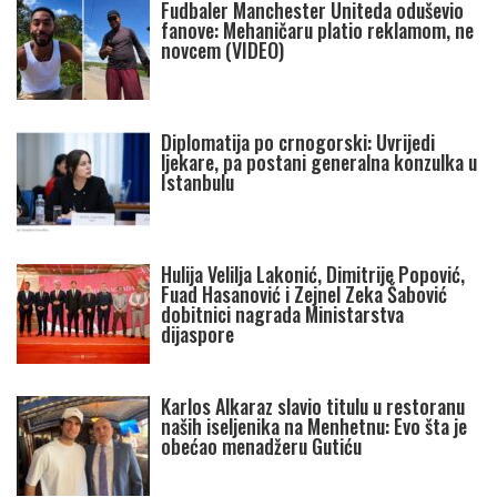
Fudbaler Manchester Uniteda oduševio
fanove: Mehaničaru platio reklamom, ne
novcem (VIDEO)
Diplomatija po crnogorski: Uvrijedi
ljekare, pa postani generalna konzulka u
Istanbulu
Hulija Velilja Lakonić, Dimitrije Popović,
Fuad Hasanović i Zejnel Zeka Šabović
dobitnici nagrada Ministarstva
dijaspore
Karlos Alkaraz slavio titulu u restoranu
naših iseljenika na Menhetnu: Evo šta je
obećao menadžeru Gutiću