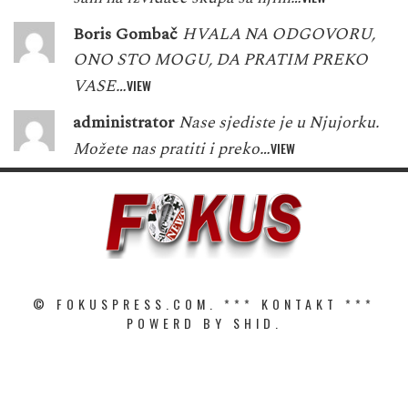
Boris Gombač
HVALA NA ODGOVORU,
ONO STO MOGU, DA PRATIM PREKO
VASE…
VIEW
administrator
Nase sjediste je u Njujorku.
Možete nas pratiti i preko…
VIEW
© FOKUSPRESS.COM. ***
KONTAKT
***
POWERD BY SHID.