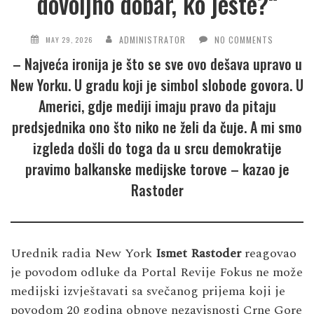
dovoljno dobar, ko jeste?“
ADMINISTRATOR
NO COMMENTS
MAY 29, 2026
– Najveća ironija je što se sve ovo dešava upravo u
New Yorku. U gradu koji je simbol slobode govora. U
Americi, gdje mediji imaju pravo da pitaju
predsjednika ono što niko ne želi da čuje. A mi smo
izgleda došli do toga da u srcu demokratije
pravimo balkanske medijske torove – kazao je
Rastoder
Urednik radia New York
Ismet Rastoder
reagovao
je povodom odluke da Portal Revije Fokus ne može
medijski izvještavati sa svečanog prijema koji je
povodom 20 godina obnove nezavisnosti Crne Gore