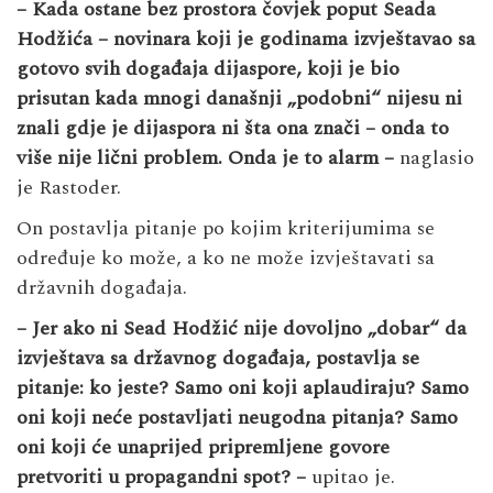
– Kada ostane bez prostora čovjek poput Seada
Hodžića – novinara koji je godinama izvještavao sa
gotovo svih događaja dijaspore, koji je bio
prisutan kada mnogi današnji „podobni“ nijesu ni
znali gdje je dijaspora ni šta ona znači – onda to
više nije lični problem.
Onda je to alarm –
naglasio
je Rastoder.
On postavlja pitanje po kojim kriterijumima se
određuje ko može, a ko ne može izvještavati sa
državnih događaja.
– Jer ako ni Sead Hodžić nije dovoljno „dobar“ da
izvještava sa državnog događaja, postavlja se
pitanje: ko jeste? Samo oni koji aplaudiraju? Samo
oni koji neće postavljati neugodna pitanja? Samo
oni koji će unaprijed pripremljene govore
pretvoriti u propagandni spot? –
upitao je.