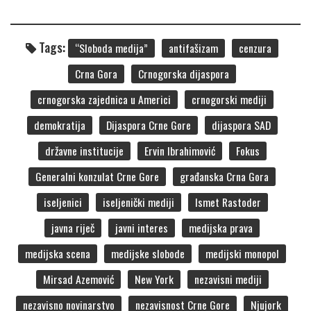
Tags:
“Sloboda medija”
antifašizam
cenzura
Crna Gora
Crnogorska dijaspora
crnogorska zajednica u Americi
crnogorski mediji
demokratija
Dijaspora Crne Gore
dijaspora SAD
državne institucije
Ervin Ibrahimović
Fokus
Generalni konzulat Crne Gore
građanska Crna Gora
iseljenici
iseljenički mediji
Ismet Rastoder
javna riječ
javni interes
medijska prava
medijska scena
medijske slobode
medijski monopol
Mirsad Azemović
New York
nezavisni mediji
nezavisno novinarstvo
nezavisnost Crne Gore
Njujork