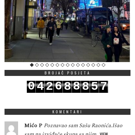
BROJAČ POSJETA
0
6
8
4
2
8
8
5
7
1
7
9
5
3
9
9
6
8
KOMENTARI
Mićo P
Poznavao sam Sašu Raonića.Išao
sam na izviđače skupa sa njim…
VIEW