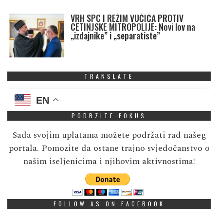
VRH SPC I REŽIM VUČIĆA PROTIV
CETINJSKE MITROPOLIJE: Novi lov na
„izdajnike” i „separatiste”
TRANSLATE
EN
PODRZITE FOKUS
Sada svojim uplatama možete podržati rad našeg
portala. Pomozite da ostane trajno svjedočanstvo o
našim iseljenicima i njihovim aktivnostima!
FOLLOW AS ON FACEBOOK