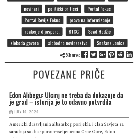
novinari
politički pritisci
Portal Fokus
Portal Revije Fokus
pravo na informisanje
reakcije dijaspore.
RTCG
Sead Hodžić
sloboda govora
slobodno novinarstvo
Snežana Jonica
Share:
POVEZANE PRIČE
Edon Alibegu: Ulcinj ne treba da dokazuje da
je grad – istorija je to odavno potvrdila
JULY 16, 2026
Američki državljanin albanskog porijekla i član Savjeta za
saradnju sa dijasporom–iseljenicima Crne Gore, Edon