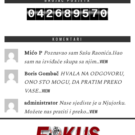
BROJAČ POSJETA
6
7
0
4
2
8
9
5
0
7
8
1
5
3
9
0
6
1
KOMENTARI
Mićo P
Poznavao sam Sašu Raonića.Išao
sam na izviđače skupa sa njim…
VIEW
Boris Gombač
HVALA NA ODGOVORU,
ONO STO MOGU, DA PRATIM PREKO
VASE…
VIEW
administrator
Nase sjediste je u Njujorku.
Možete nas pratiti i preko…
VIEW