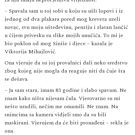
– Spavala sam u toj sobi u koju su ušli lopovi i iz
jednog od dva plakara pored mog kreveta uzeli
novac, svu moju ušteđevinu, penziju i zlatan lančić
u čijem privesku su slike mojih unučića. To mi je
bio poklon od mog Siniše i djece – kazala je
Viktorija Mihajlović.
Ona vjeruje da su joj provalnici dali neko sredstvo
zbog kojeg nije mogla da reaguje niti da čuje šta
se dešava.
– Ja sam stara, imam 83 godine i slabo spavam. Ne
znam kako ništa nijesam čula. Vjerovatno su mi
nešto uradili, nečim me omamili. Ne znam. Na
snimcima sa kamera vidjeli smo da su bili
maskirani. Vjerujem da će biti pronađeni – rekla je
ona.