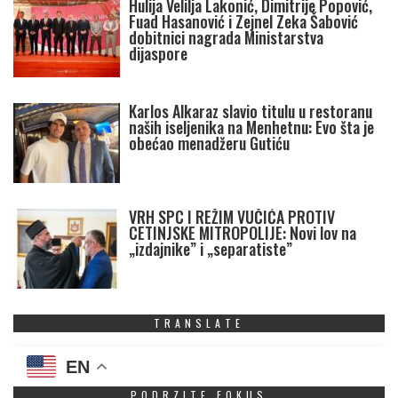
Hulija Velilja Lakonić, Dimitrije Popović,
Fuad Hasanović i Zejnel Zeka Šabović
dobitnici nagrada Ministarstva
dijaspore
Karlos Alkaraz slavio titulu u restoranu
naših iseljenika na Menhetnu: Evo šta je
obećao menadžeru Gutiću
VRH SPC I REŽIM VUČIĆA PROTIV
CETINJSKE MITROPOLIJE: Novi lov na
„izdajnike” i „separatiste”
TRANSLATE
EN
PODRZITE FOKUS