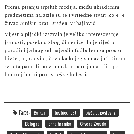
Prema pisanju srpskih medija, među ukradenim
predmetima nalazile su se i vrijedne stvari koje je
čuvao Sinišin brat Dražen Mihajlović.
Vijest o pljački izazvala je veliko interesovanje
javnosti, posebno zbog činjenice da je riječ o
porodici jednog od najvećih fudbalera sa prostora
bivše Jugoslavije, čovjeka kojeg su navijači širom
svijeta pamtili po vrhunskim partijama, ali i po
hrabroj borbi protiv teške bolesti.
Tags:
Balkan
bezbjednost
bivša Jugoslavija
Bologna
crna hronika
Crvena Zvezda