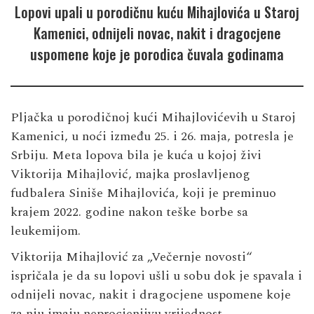
Lopovi upali u porodičnu kuću Mihajlovića u Staroj
Kamenici, odnijeli novac, nakit i dragocjene
uspomene koje je porodica čuvala godinama
Pljačka u porodičnoj kući Mihajlovićevih u Staroj
Kamenici, u noći između 25. i 26. maja, potresla je
Srbiju. Meta lopova bila je kuća u kojoj živi
Viktorija Mihajlović, majka proslavljenog
fudbalera Siniše Mihajlovića, koji je preminuo
krajem 2022. godine nakon teške borbe sa
leukemijom.
Viktorija Mihajlović za „Večernje novosti“
ispričala je da su lopovi ušli u sobu dok je spavala i
odnijeli novac, nakit i dragocjene uspomene koje
za nju imaju neprocjenjivu vrijednost.