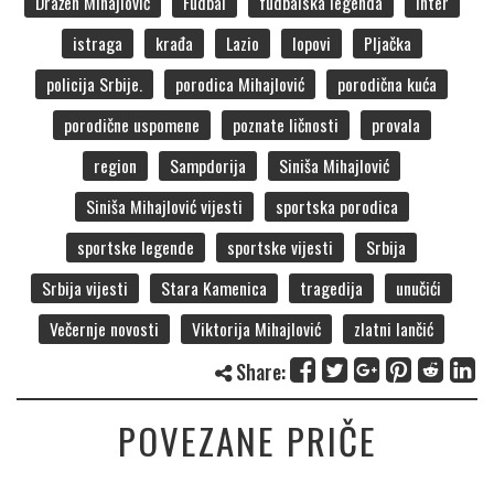
Dražen Mihajlović
Fudbal
fudbalska legenda
Inter
istraga
krađa
Lazio
lopovi
Pljačka
policija Srbije.
porodica Mihajlović
porodična kuća
porodične uspomene
poznate ličnosti
provala
region
Sampdorija
Siniša Mihajlović
Siniša Mihajlović vijesti
sportska porodica
sportske legende
sportske vijesti
Srbija
Srbija vijesti
Stara Kamenica
tragedija
unučići
Večernje novosti
Viktorija Mihajlović
zlatni lančić
Share:
POVEZANE PRIČE