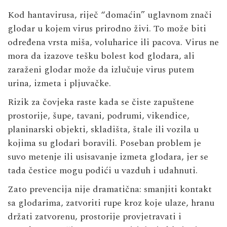
Kod hantavirusa, riječ “domaćin” uglavnom znači
glodar u kojem virus prirodno živi. To može biti
određena vrsta miša, voluharice ili pacova. Virus ne
mora da izazove tešku bolest kod glodara, ali
zaraženi glodar može da izlučuje virus putem
urina, izmeta i pljuvačke.
Rizik za čovjeka raste kada se čiste zapuštene
prostorije, šupe, tavani, podrumi, vikendice,
planinarski objekti, skladišta, štale ili vozila u
kojima su glodari boravili. Poseban problem je
suvo metenje ili usisavanje izmeta glodara, jer se
tada čestice mogu podići u vazduh i udahnuti.
Zato prevencija nije dramatična: smanjiti kontakt
sa glodarima, zatvoriti rupe kroz koje ulaze, hranu
držati zatvorenu, prostorije provjetravati i