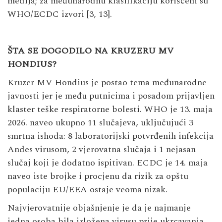
medija; za međunarodnu klasifikaciju korišćeni su
WHO/ECDC izvori [3, 13].
ŠTA SE DOGODILO NA KRUZERU MV
HONDIUS?
Kruzer MV Hondius je postao tema međunarodne
javnosti jer je među putnicima i posadom prijavljen
klaster teške respiratorne bolesti. WHO je 13. maja
2026. naveo ukupno 11 slučajeva, uključujući 3
smrtna ishoda: 8 laboratorijski potvrđenih infekcija
Andes virusom, 2 vjerovatna slučaja i 1 nejasan
slučaj koji je dodatno ispitivan. ECDC je 14. maja
naveo iste brojke i procjenu da rizik za opštu
populaciju EU/EEA ostaje veoma nizak.
Najvjerovatnije objašnjenje je da je najmanje
jedna osoba bila izložena virusu prije ukrcavanja