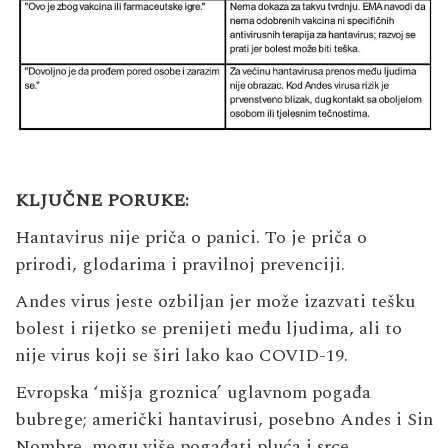
KLJUČNE PORUKE:
Hantavirus nije priča o panici. To je priča o
prirodi, glodarima i pravilnoj prevenciji.
Andes virus jeste ozbiljan jer može izazvati tešku
bolest i rijetko se prenijeti među ljudima, ali to
nije virus koji se širi lako kao COVID-19.
Evropska ‘mišja groznica’ uglavnom pogađa
bubrege; američki hantavirusi, posebno Andes i Sin
Nombre, mogu više pogađati pluća i srce.