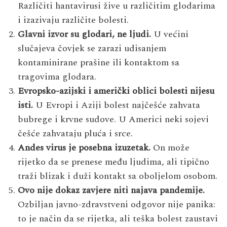
Različiti hantavirusi žive u različitim glodarima
i izazivaju različite bolesti.
Glavni izvor su glodari, ne ljudi.
U većini
slučajeva čovjek se zarazi udisanjem
kontaminirane prašine ili kontaktom sa
tragovima glodara.
Evropsko-azijski i američki oblici bolesti nijesu
isti.
U Evropi i Aziji bolest najčešće zahvata
bubrege i krvne sudove. U Americi neki sojevi
češće zahvataju pluća i srce.
Andes virus je posebna izuzetak.
On može
rijetko da se prenese među ljudima, ali tipično
traži blizak i duži kontakt sa oboljelom osobom.
Ovo nije dokaz zavjere niti najava pandemije.
Ozbiljan javno-zdravstveni odgovor nije panika:
to je način da se rijetka, ali teška bolest zaustavi