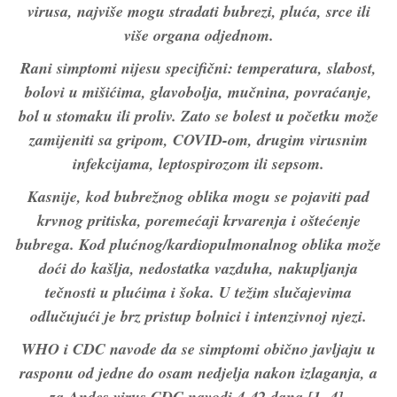
virusa, najviše mogu stradati bubrezi, pluća, srce ili
više organa odjednom.
Rani simptomi nijesu specifični: temperatura, slabost,
bolovi u mišićima, glavobolja, mučnina, povraćanje,
bol u stomaku ili proliv. Zato se bolest u početku može
zamijeniti sa gripom, COVID-om, drugim virusnim
infekcijama, leptospirozom ili sepsom.
Kasnije, kod bubrežnog oblika mogu se pojaviti pad
krvnog pritiska, poremećaji krvarenja i oštećenje
bubrega. Kod plućnog/kardiopulmonalnog oblika može
doći do kašlja, nedostatka vazduha, nakupljanja
tečnosti u plućima i šoka. U težim slučajevima
odlučujući je brz pristup bolnici i intenzivnoj njezi.
WHO i CDC navode da se simptomi obično javljaju u
rasponu od jedne do osam nedjelja nakon izlaganja, a
za Andes virus CDC navodi 4-42 dana [1, 4].