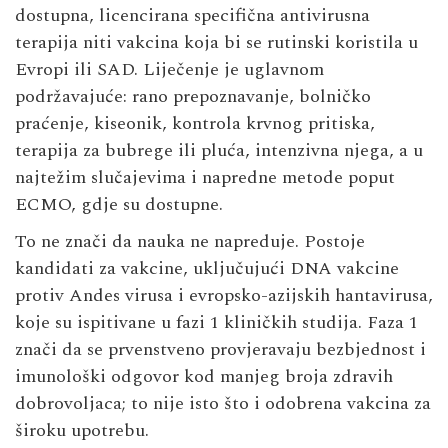
dostupna, licencirana specifična antivirusna
terapija niti vakcina koja bi se rutinski koristila u
Evropi ili SAD. Liječenje je uglavnom
podržavajuće: rano prepoznavanje, bolničko
praćenje, kiseonik, kontrola krvnog pritiska,
terapija za bubrege ili pluća, intenzivna njega, a u
najtežim slučajevima i napredne metode poput
ECMO, gdje su dostupne.
To ne znači da nauka ne napreduje. Postoje
kandidati za vakcine, uključujući DNA vakcine
protiv Andes virusa i evropsko-azijskih hantavirusa,
koje su ispitivane u fazi 1 kliničkih studija. Faza 1
znači da se prvenstveno provjeravaju bezbjednost i
imunološki odgovor kod manjeg broja zdravih
dobrovoljaca; to nije isto što i odobrena vakcina za
široku upotrebu.