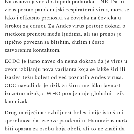
Na osnovu javno dostupnih podataka – NE. Da bi
virus postao pandemijski respiratorni virus, mora se
lako i efikasno prenositi sa čovjeka na čovjeka u
širokoj zajednici. Za Andes virus postoje dokazi o
rijetkom prenosu među ljudima, ali taj prenos je
tipično povezan sa bliskim, dužim i često
zatvorenim kontaktom.
ECDC je jasno naveo da nema dokaza da je virus u
ovom izbijanju nova varijanta koja se lakše širi ili
izaziva težu bolest od već poznatih Andes virusa.
CDC navodi da je rizik za širu američku javnost
izuzetno nizak, a WHO procjenjuje globalni rizik
kao nizak.
Drugim riječima: ozbiljnost bolesti nije isto što i
sposobnost da izazove pandemiju. Hantavirus može
biti opasan za osobu koja oboli, ali to ne znači da