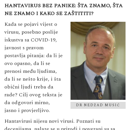
HANTAVIRUS BEZ PANIKE: ŠTA ZNAMO, ŠTA
NE ZNAMO I KAKO SE ZAŠTITITI?
Kada se pojavi vijest o
virusu, posebno poslije
iskustva sa COVID-19,
javnost s pravom
postavlja pitanja: da li je
ovo opasno, da li se
prenosi među ljudima,
da li se nešto krije, i šta
obični ljudi treba da
rade? Cilj ovog teksta je
da odgovori mirno,
DR NEDŽAD MUSIĆ
jasno i provjerljivo.
Hantavirusi nijesu novi virusi. Poznati su
decenijama, nalaze se u prirodi i povezani su sa