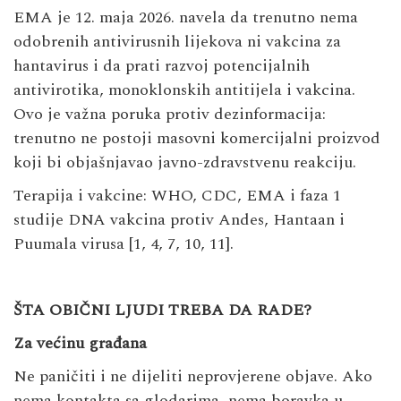
EMA je 12. maja 2026. navela da trenutno nema
odobrenih antivirusnih lijekova ni vakcina za
hantavirus i da prati razvoj potencijalnih
antivirotika, monoklonskih antitijela i vakcina.
Ovo je važna poruka protiv dezinformacija:
trenutno ne postoji masovni komercijalni proizvod
koji bi objašnjavao javno-zdravstvenu reakciju.
Terapija i vakcine: WHO, CDC, EMA i faza 1
studije DNA vakcina protiv Andes, Hantaan i
Puumala virusa [1, 4, 7, 10, 11].
ŠTA OBIČNI LJUDI TREBA DA RADE?
Za većinu građana
Ne paničiti i ne dijeliti neprovjerene objave. Ako
nema kontakta sa glodarima, nema boravka u