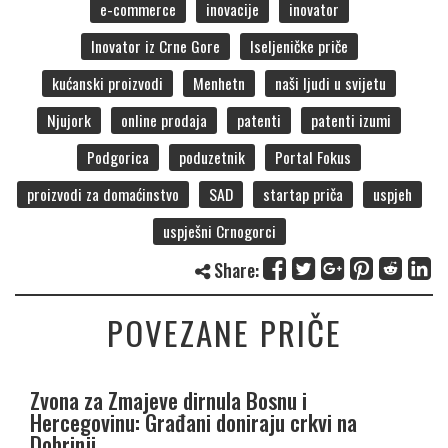
e-commerce
inovacije
inovator
Inovator iz Crne Gore
Iseljeničke priče
kućanski proizvodi
Menhetn
naši ljudi u svijetu
Njujork
online prodaja
patenti
patenti izumi
Podgorica
poduzetnik
Portal Fokus
proizvodi za domaćinstvo
SAD
startap priča
uspjeh
uspješni Crnogorci
Share:
POVEZANE PRIČE
Zvona za Zmajeve dirnula Bosnu i
Hercegovinu: Građani doniraju crkvi na
Dobrinji