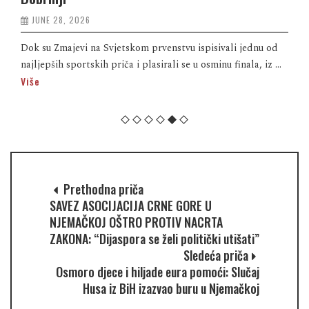
JUNE 28, 2026
Dok su Zmajevi na Svjetskom prvenstvu ispisivali jednu od
najljepših sportskih priča i plasirali se u osminu finala, iz ...
Više
Prethodna priča
SAVEZ ASOCIJACIJA CRNE GORE U
NJEMAČKOJ OŠTRO PROTIV NACRTA
ZAKONA: “Dijaspora se želi politički utišati”
Sledeća priča
Osmoro djece i hiljade eura pomoći: Slučaj
Husa iz BiH izazvao buru u Njemačkoj