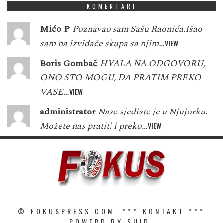
KOMENTARI
Mićo P
Poznavao sam Sašu Raonića.Išao
sam na izviđače skupa sa njim…
VIEW
Boris Gombač
HVALA NA ODGOVORU,
ONO STO MOGU, DA PRATIM PREKO
VASE…
VIEW
administrator
Nase sjediste je u Njujorku.
Možete nas pratiti i preko…
VIEW
© FOKUSPRESS.COM. ***
KONTAKT
***
POWERD BY SHID.