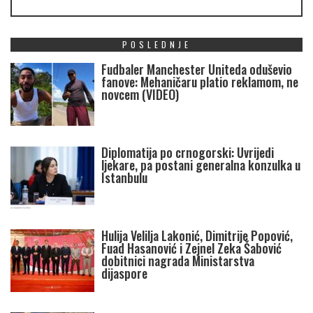
POSLEDNJE
Fudbaler Manchester Uniteda oduševio
fanove: Mehaničaru platio reklamom, ne
novcem (VIDEO)
Diplomatija po crnogorski: Uvrijedi
ljekare, pa postani generalna konzulka u
Istanbulu
Hulija Velilja Lakonić, Dimitrije Popović,
Fuad Hasanović i Zejnel Zeka Šabović
dobitnici nagrada Ministarstva
dijaspore