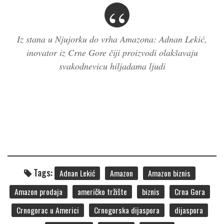
Iz stana u Njujorku do vrha Amazona: Adnan Lekić,
inovator iz Crne Gore čiji proizvodi olakšavaju
svakodnevicu hiljadama ljudi
Tags:
Adnan Lekić
Amazon
Amazon biznis
Amazon prodaja
američko tržište
biznis
Crna Gora
Crnogorac u Americi
Crnogorska dijaspora
dijaspora