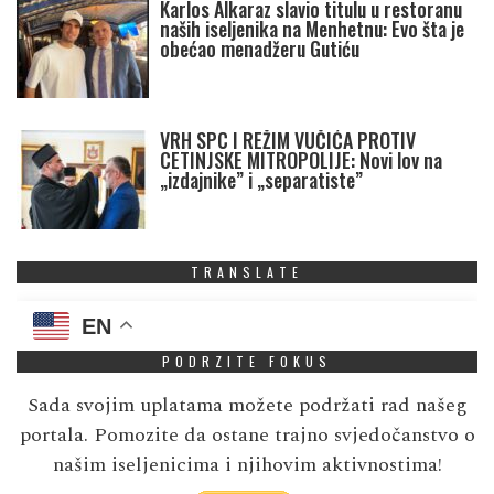
Karlos Alkaraz slavio titulu u restoranu
naših iseljenika na Menhetnu: Evo šta je
obećao menadžeru Gutiću
VRH SPC I REŽIM VUČIĆA PROTIV
CETINJSKE MITROPOLIJE: Novi lov na
„izdajnike” i „separatiste”
TRANSLATE
EN
PODRZITE FOKUS
Sada svojim uplatama možete podržati rad našeg
portala. Pomozite da ostane trajno svjedočanstvo o
našim iseljenicima i njihovim aktivnostima!