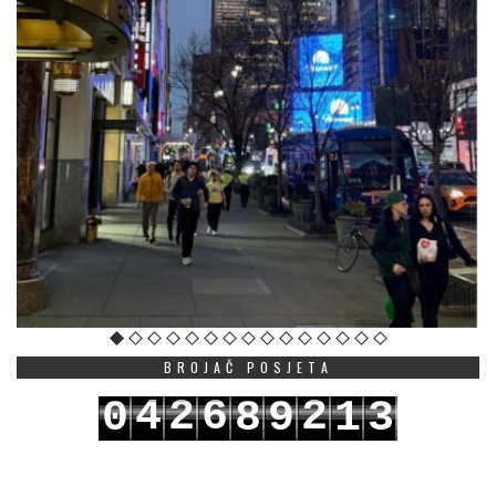
BROJAČ POSJETA
4
2
6
2
0
8
9
1
3
5
3
7
3
1
9
0
2
4