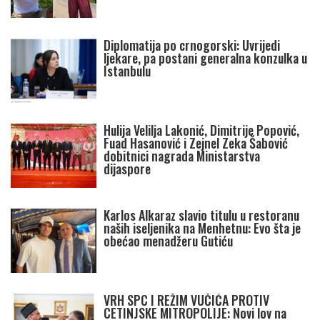
Diplomatija po crnogorski: Uvrijedi
ljekare, pa postani generalna konzulka u
Istanbulu
Hulija Velilja Lakonić, Dimitrije Popović,
Fuad Hasanović i Zejnel Zeka Šabović
dobitnici nagrada Ministarstva
dijaspore
Karlos Alkaraz slavio titulu u restoranu
naših iseljenika na Menhetnu: Evo šta je
obećao menadžeru Gutiću
VRH SPC I REŽIM VUČIĆA PROTIV
CETINJSKE MITROPOLIJE: Novi lov na