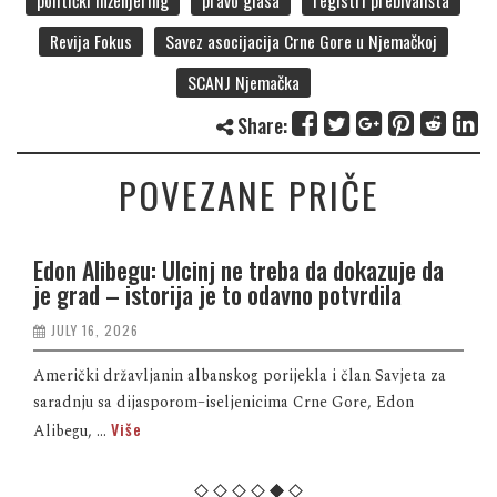
politički inženjering
pravo glasa
registri prebivališta
Revija Fokus
Savez asocijacija Crne Gore u Njemačkoj
SCANJ Njemačka
Share:
POVEZANE PRIČE
Edon Alibegu: Ulcinj ne treba da dokazuje da
je grad – istorija je to odavno potvrdila
JULY 16, 2026
Američki državljanin albanskog porijekla i član Savjeta za
saradnju sa dijasporom–iseljenicima Crne Gore, Edon
Više
Alibegu, ...