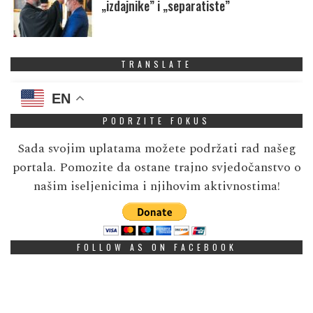
„izdajnike” i „separatiste”
TRANSLATE
EN
PODRZITE FOKUS
Sada svojim uplatama možete podržati rad našeg
portala. Pomozite da ostane trajno svjedočanstvo o
našim iseljenicima i njihovim aktivnostima!
FOLLOW AS ON FACEBOOK