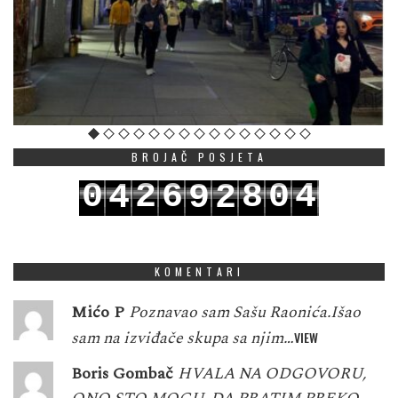
BROJAČ POSJETA
0
2
6
8
0
4
4
9
2
1
3
7
9
1
5
5
0
3
KOMENTARI
Mićo P
Poznavao sam Sašu Raonića.Išao
sam na izviđače skupa sa njim…
VIEW
Boris Gombač
HVALA NA ODGOVORU,