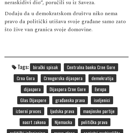
neraskidivi dio“, poručili su iz Saveza.
Dodaju da u demokratskom društvu niko nema
pravo da politički utišava svoje građane samo zato
što žive van granica svoje domovine.
Tags:
birački spisak
Centralna banka Crne Gore
Crna Gora
Crnogorska dijaspora
demokratija
dijaspora
Dijaspora Crne Gore
Evropa
Glas Dijaspore
građanska prava
iseljenici
izborni proces
ljudska prava
manjinske partije
nacrt zakona
Njemacka
politička prava