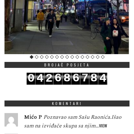
BROJAČ POSJETA
6
8
6
7
8
0
4
2
4
7
9
7
8
9
1
5
3
5
KOMENTARI
Mićo P
Poznavao sam Sašu Raonića.Išao
sam na izviđače skupa sa njim…
VIEW