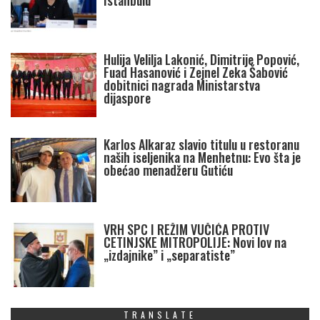
Istanbulu
Hulija Velilja Lakonić, Dimitrije Popović,
Fuad Hasanović i Zejnel Zeka Šabović
dobitnici nagrada Ministarstva
dijaspore
Karlos Alkaraz slavio titulu u restoranu
naših iseljenika na Menhetnu: Evo šta je
obećao menadžeru Gutiću
VRH SPC I REŽIM VUČIĆA PROTIV
CETINJSKE MITROPOLIJE: Novi lov na
„izdajnike” i „separatiste”
TRANSLATE