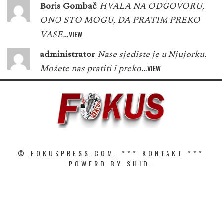
Boris Gombač
HVALA NA ODGOVORU,
ONO STO MOGU, DA PRATIM PREKO
VASE…
VIEW
administrator
Nase sjediste je u Njujorku.
Možete nas pratiti i preko…
VIEW
© FOKUSPRESS.COM. ***
KONTAKT
***
POWERD BY SHID.