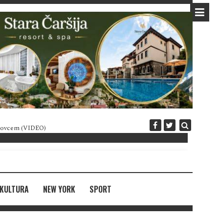
 novcem (VIDEO)
Diplomatija po crnogorski
KULTURA
NEW YORK
SPORT