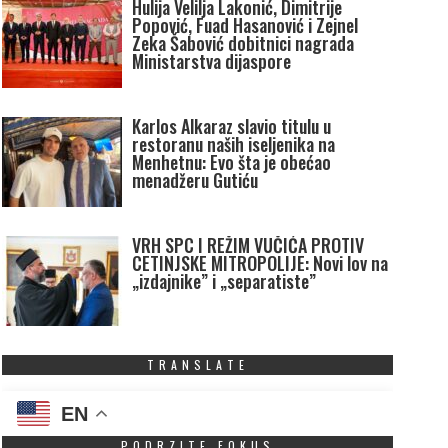
Hulija Velilja Lakonić, Dimitrije
Popović, Fuad Hasanović i Zejnel
Zeka Šabović dobitnici nagrada
Ministarstva dijaspore
Karlos Alkaraz slavio titulu u
restoranu naših iseljenika na
Menhetnu: Evo šta je obećao
menadžeru Gutiću
VRH SPC I REŽIM VUČIĆA PROTIV
CETINJSKE MITROPOLIJE: Novi lov na
„izdajnike” i „separatiste”
TRANSLATE
EN
PODRZITE FOKUS