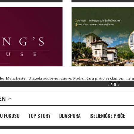
ler Manchester Uniteda oduševio fanove: Mehaničaru platio reklamom, ne
LANG
EN
U FOKUSU
TOP STORY
DIJASPORA
ISELJENIČKE PRIČE