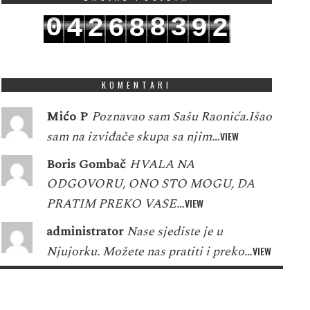
0
8
3
4
2
6
8
9
2
1
9
4
5
3
7
9
0
3
KOMENTARI
Mićo P
Poznavao sam Sašu Raonića.Išao
sam na izviđače skupa sa njim…
VIEW
Boris Gombač
HVALA NA
ODGOVORU, ONO STO MOGU, DA
PRATIM PREKO VASE…
VIEW
administrator
Nase sjediste je u
Njujorku. Možete nas pratiti i preko…
VIEW