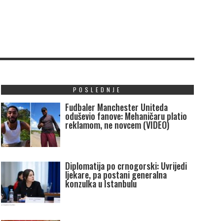
POSLEDNJE
Fudbaler Manchester Uniteda
oduševio fanove: Mehaničaru platio
reklamom, ne novcem (VIDEO)
Diplomatija po crnogorski: Uvrijedi
ljekare, pa postani generalna
konzulka u Istanbulu