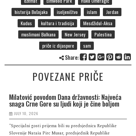
džemat
Elmwood Park
Hako Omeragić
historija Bošnjaka
iseljeništvo
islam
Jordan
Kudus
kultura i tradicija
Mesdžidul-Aksa
muslimani Balkana
New Jersey
Palestina
priče iz dijaspore
sam
Share:
POVEZANE PRIČE
Milatović povodom Dana državnosti: Najveća
snaga Crne Gore su ljudi koji je čine boljom
JULY 10, 2026
"Specijalni gosti prijema bili su predsjednica Republike
Slovenije Nataša Pirc Musar, predsjednik Republike