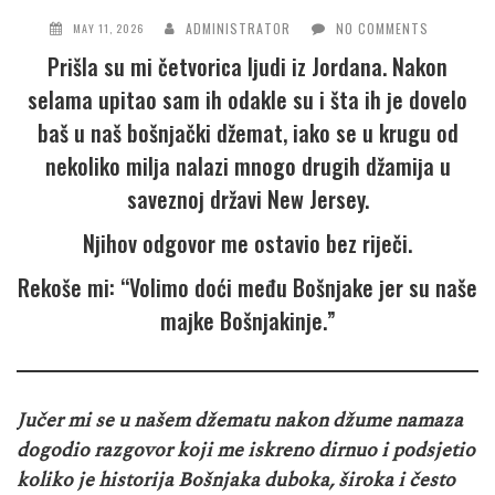
ADMINISTRATOR
NO COMMENTS
MAY 11, 2026
Prišla su mi četvorica ljudi iz Jordana. Nakon
selama upitao sam ih odakle su i šta ih je dovelo
baš u naš bošnjački džemat, iako se u krugu od
nekoliko milja nalazi mnogo drugih džamija u
saveznoj državi New Jersey.
Njihov odgovor me ostavio bez riječi.
Rekoše mi: “Volimo doći među Bošnjake jer su naše
majke Bošnjakinje.”
Jučer mi se u našem džematu nakon džume namaza
dogodio razgovor koji me iskreno dirnuo i podsjetio
koliko je historija Bošnjaka duboka, široka i često