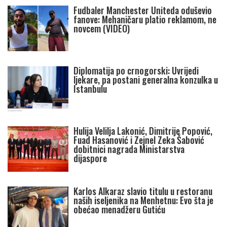
Fudbaler Manchester Uniteda oduševio
fanove: Mehaničaru platio reklamom, ne
novcem (VIDEO)
Diplomatija po crnogorski: Uvrijedi
ljekare, pa postani generalna konzulka u
Istanbulu
Hulija Velilja Lakonić, Dimitrije Popović,
Fuad Hasanović i Zejnel Zeka Šabović
dobitnici nagrada Ministarstva
dijaspore
Karlos Alkaraz slavio titulu u restoranu
naših iseljenika na Menhetnu: Evo šta je
obećao menadžeru Gutiću