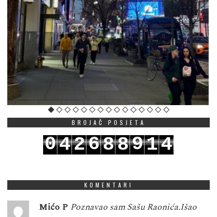
BROJAČ POSJETA
0
6
9
4
2
8
8
1
4
1
7
0
5
3
9
9
2
5
KOMENTARI
Mićo P
Poznavao sam Sašu Raonića.Išao