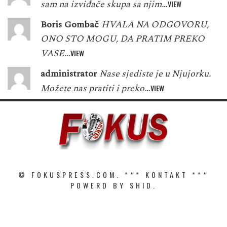
sam na izviđače skupa sa njim…
VIEW
Boris Gombač
HVALA NA ODGOVORU,
ONO STO MOGU, DA PRATIM PREKO
VASE…
VIEW
administrator
Nase sjediste je u Njujorku.
Možete nas pratiti i preko…
VIEW
© FOKUSPRESS.COM. ***
KONTAKT
***
POWERD BY SHID.