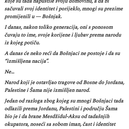
koje su tada napustile svoju domovinu, a da bi
sačuvali svoj identitet i porijeklo, mnogi su prezime
promijenili u — Bošnjak.
I danas, nakon toliko generacija, oni s ponosom
čuvaju to ime, svoje korijene i ljubav prema narodu
iz kojeg potiču.
A danas će neko reći da Bošnjaci ne postoje i da su
“izmišljena nacija”.
Ne…
Narod koji je ostavljao tragove od Bosne do Jordana,
Palestine i Šama nije izmišljen narod.
Jedan od razloga zbog kojeg su mnogi Bošnjaci tada
odlazili prema Jordanu, Palestini i području Šama
bio je i da brane Mesdžidul-Aksu od tadašnjih
okupatora, noseći sa sobom iman, čast i identitet