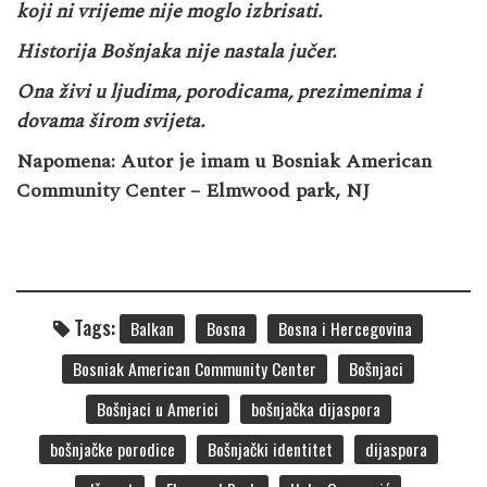
koji ni vrijeme nije moglo izbrisati.
Historija Bošnjaka nije nastala jučer.
Ona živi u ljudima, porodicama, prezimenima i
dovama širom svijeta.
Napomena: Autor je imam u Bosniak American
Community Center – Elmwood park, NJ
Tags:
Balkan
Bosna
Bosna i Hercegovina
Bosniak American Community Center
Bošnjaci
Bošnjaci u Americi
bošnjačka dijaspora
bošnjačke porodice
Bošnjački identitet
dijaspora