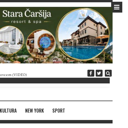
 novcem (VIDEO)
Diplomatija po crnogorski
KULTURA
NEW YORK
SPORT