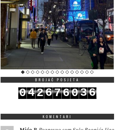
BROJAČ POSJETA
4
6
3
6
0
2
7
6
0
5
7
4
7
1
3
8
7
1
KOMENTARI
Mićo P
Poznavao sam Sašu Raonića.Išao