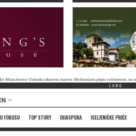
ler Manchester Uniteda oduševio fanove: Mehaničaru platio reklamom, ne
LANG
EN
U FOKUSU
TOP STORY
DIJASPORA
ISELJENIČKE PRIČE