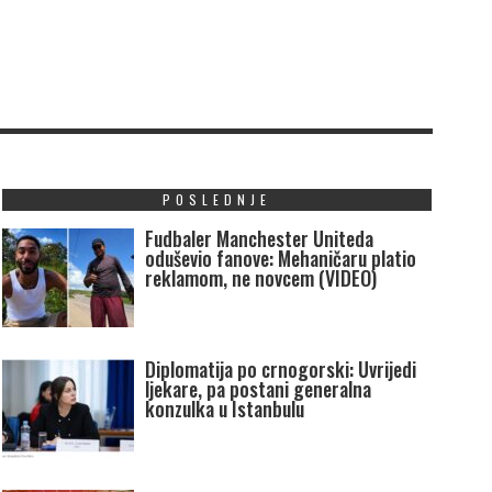
POSLEDNJE
Fudbaler Manchester Uniteda
oduševio fanove: Mehaničaru platio
reklamom, ne novcem (VIDEO)
Diplomatija po crnogorski: Uvrijedi
ljekare, pa postani generalna
konzulka u Istanbulu