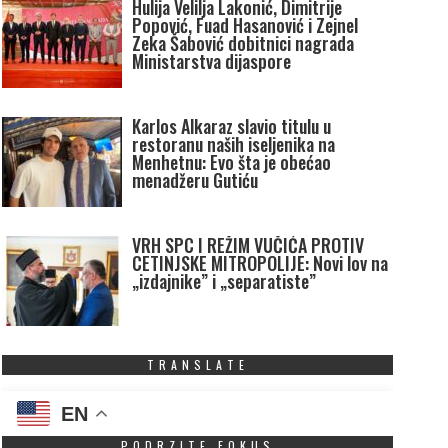
Hulija Velilja Lakonić, Dimitrije
Popović, Fuad Hasanović i Zejnel
Zeka Šabović dobitnici nagrada
Ministarstva dijaspore
Karlos Alkaraz slavio titulu u
restoranu naših iseljenika na
Menhetnu: Evo šta je obećao
menadžeru Gutiću
VRH SPC I REŽIM VUČIĆA PROTIV
CETINJSKE MITROPOLIJE: Novi lov na
„izdajnike” i „separatiste”
TRANSLATE
EN
PODRZITE FOKUS