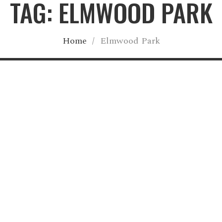
TAG: ELMWOOD PARK
Home
/
Elmwood Park