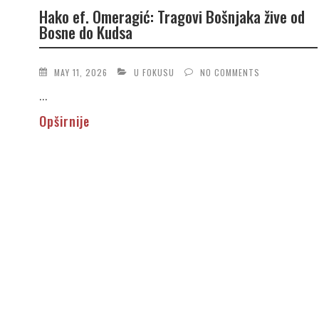
Hako ef. Omeragić: Tragovi Bošnjaka žive od
Bosne do Kudsa
MAY 11, 2026
U FOKUSU
NO COMMENTS
...
Opširnije