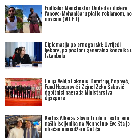
Fudbaler Manchester Uniteda oduševio
fanove: Mehaničaru platio reklamom, ne
novcem (VIDEO)
Diplomatija po crnogorski: Uvrijedi
ljekare, pa postani generalna konzulka u
Istanbulu
Hulija Velilja Lakonić, Dimitrije Popović,
Fuad Hasanović i Zejnel Zeka Šabović
dobitnici nagrada Ministarstva
dijaspore
Karlos Alkaraz slavio titulu u restoranu
naših iseljenika na Menhetnu: Evo šta je
obećao menadžeru Gutiću