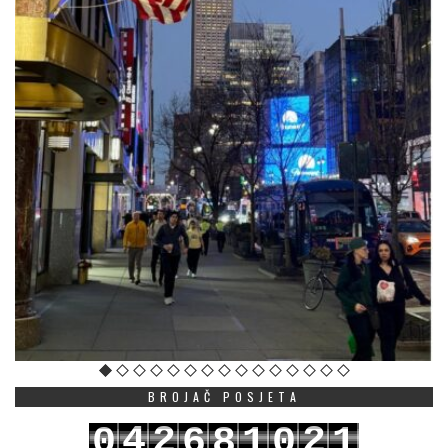
BROJAČ POSJETA
4
2
2
0
6
8
1
0
1