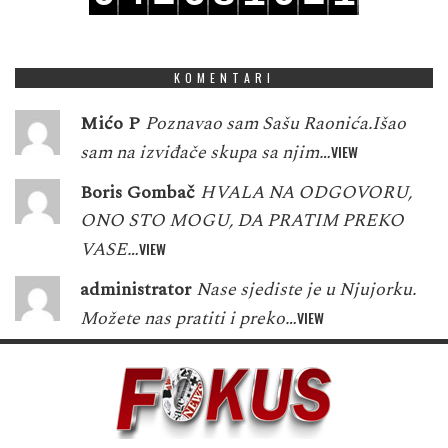
5
3
3
1
7
9
2
1
2
KOMENTARI
Mićo P
Poznavao sam Sašu Raonića.Išao
sam na izviđače skupa sa njim…
VIEW
Boris Gombač
HVALA NA ODGOVORU,
ONO STO MOGU, DA PRATIM PREKO
VASE…
VIEW
administrator
Nase sjediste je u Njujorku.
Možete nas pratiti i preko…
VIEW