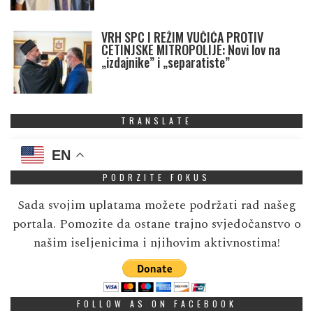
VRH SPC I REŽIM VUČIĆA PROTIV
CETINJSKE MITROPOLIJE: Novi lov na
„izdajnike” i „separatiste”
TRANSLATE
EN
PODRZITE FOKUS
Sada svojim uplatama možete podržati rad našeg
portala. Pomozite da ostane trajno svjedočanstvo o
našim iseljenicima i njihovim aktivnostima!
FOLLOW AS ON FACEBOOK