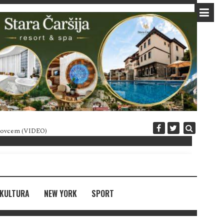
 novcem (VIDEO)
Diplomatija po crnogorski
KULTURA
NEW YORK
SPORT