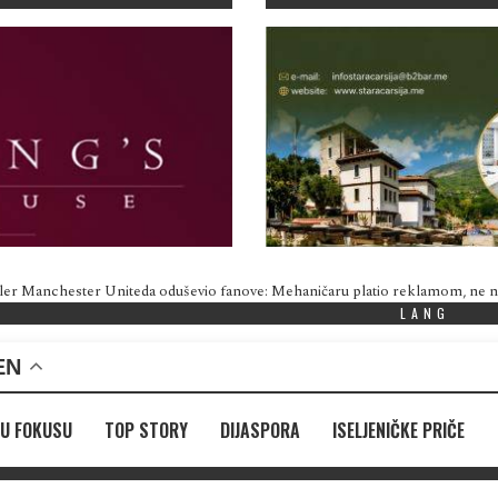
ler Manchester Uniteda oduševio fanove: Mehaničaru platio reklamom, ne
LANG
EN
U FOKUSU
TOP STORY
DIJASPORA
ISELJENIČKE PRIČE