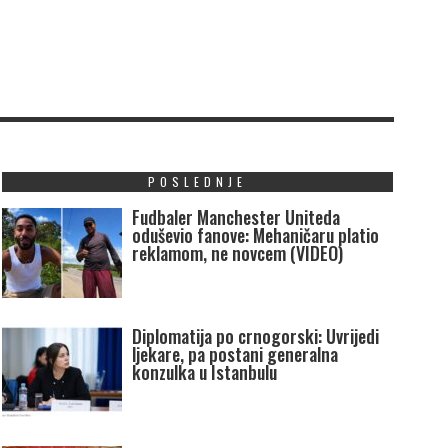
POSLEDNJE
Fudbaler Manchester Uniteda
oduševio fanove: Mehaničaru platio
reklamom, ne novcem (VIDEO)
Diplomatija po crnogorski: Uvrijedi
ljekare, pa postani generalna
konzulka u Istanbulu