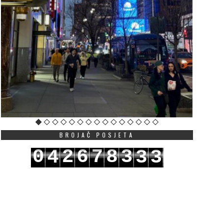
BROJAČ POSJETA
0
2
6
7
8
3
4
3
3
1
3
7
8
9
4
5
4
4