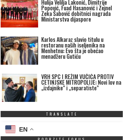
Hulija Velilja Lakonić, Dimitrije
Popović, Fuad Hasanović i Zejnel
Zeka Šabović dobitnici nagrada
Ministarstva dijaspore
Karlos Alkaraz slavio titulu u
restoranu naših iseljenika na
Menhetnu: Evo šta je obećao
menadžeru Gutiću
VRH SPC I REŽIM VUČIĆA PROTIV
CETINJSKE MITROPOLIJE: Novi lov na
„izdajnike” i „separatiste”
TRANSLATE
EN
PODRZITE FOKUS