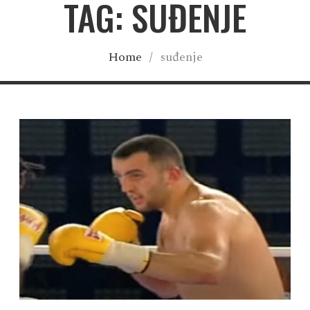
TAG: SUĐENJE
Home
/
suđenje