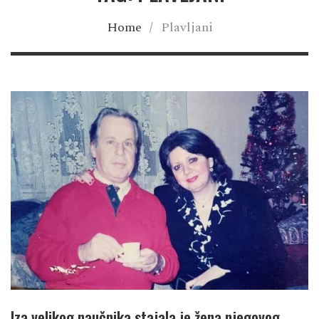
Home
/
Plavljani
Iza velikog naučnika stajala je žena njegovog