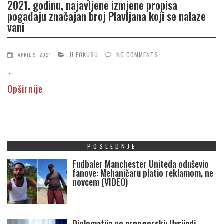
2021. godinu, najavljene izmjene propisa
pogađaju značajan broj Plavljana koji se nalaze
vani
U FOKUSU
NO COMMENTS
APRIL 9, 2021
...
Opširnije
POSLEDNJE
Fudbaler Manchester Uniteda oduševio
fanove: Mehaničaru platio reklamom, ne
novcem (VIDEO)
Diplomatija po crnogorski: Uvrijedi