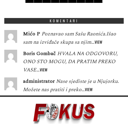
1
7
1
1
5
3
8
5
6
KOMENTARI
Mićo P
Poznavao sam Sašu Raonića.Išao
sam na izviđače skupa sa njim…
VIEW
Boris Gombač
HVALA NA ODGOVORU,
ONO STO MOGU, DA PRATIM PREKO
VASE…
VIEW
administrator
Nase sjediste je u Njujorku.
Možete nas pratiti i preko…
VIEW