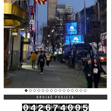
BROJAČ POSJETA
0
6
0
0
4
2
7
4
5