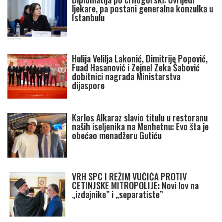
ljekare, pa postani generalna konzulka u
Istanbulu
Hulija Velilja Lakonić, Dimitrije Popović,
Fuad Hasanović i Zejnel Zeka Šabović
dobitnici nagrada Ministarstva
dijaspore
Karlos Alkaraz slavio titulu u restoranu
naših iseljenika na Menhetnu: Evo šta je
obećao menadžeru Gutiću
VRH SPC I REŽIM VUČIĆA PROTIV
CETINJSKE MITROPOLIJE: Novi lov na
„izdajnike” i „separatiste”