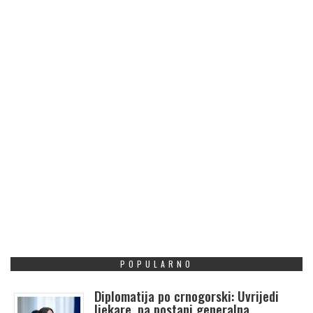
POPULARNO
Diplomatija po crnogorski: Uvrijedi
ljekare, pa postani generalna