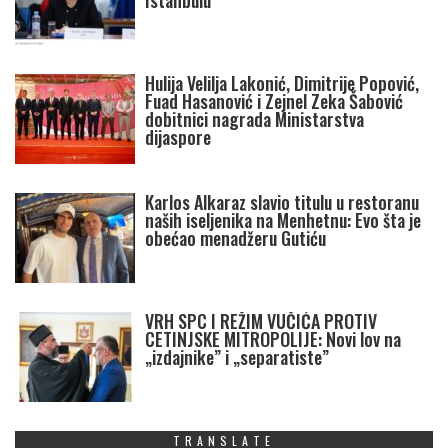
Istanbulu
Hulija Velilja Lakonić, Dimitrije Popović,
Fuad Hasanović i Zejnel Zeka Šabović
dobitnici nagrada Ministarstva
dijaspore
Karlos Alkaraz slavio titulu u restoranu
naših iseljenika na Menhetnu: Evo šta je
obećao menadžeru Gutiću
VRH SPC I REŽIM VUČIĆA PROTIV
CETINJSKE MITROPOLIJE: Novi lov na
„izdajnike” i „separatiste”
TRANSLATE