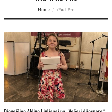
Home
/
iPad Pro
Djevojčica Aldina Ljuljanaj na „Večeri dijaspore“