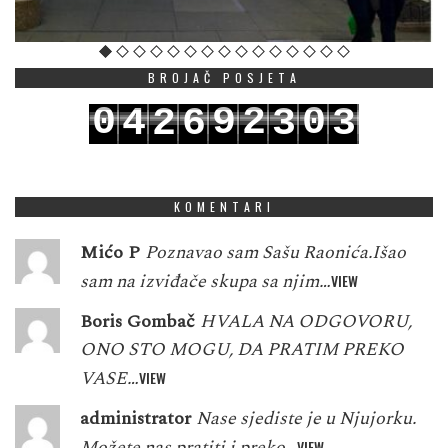
BROJAČ POSJETA
0
9
2
0
4
2
6
3
3
1
0
3
1
5
3
7
4
4
KOMENTARI
Mićo P
Poznavao sam Sašu Raonića.Išao
sam na izviđače skupa sa njim…
VIEW
Boris Gombač
HVALA NA ODGOVORU,
ONO STO MOGU, DA PRATIM PREKO
VASE…
VIEW
administrator
Nase sjediste je u Njujorku.
Možete nas pratiti i preko…
VIEW