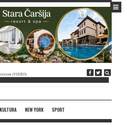
 novcem (VIDEO)
Diplomatija po crnogorski
KULTURA
NEW YORK
SPORT