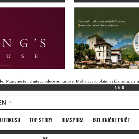
ler Manchester Uniteda oduševio fanove: Mehaničaru platio reklamom, ne
LANG
EN
U FOKUSU
TOP STORY
DIJASPORA
ISELJENIČKE PRIČE