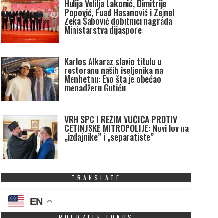
Hulija Velilja Lakonić, Dimitrije
Popović, Fuad Hasanović i Zejnel
Zeka Šabović dobitnici nagrada
Ministarstva dijaspore
Karlos Alkaraz slavio titulu u
restoranu naših iseljenika na
Menhetnu: Evo šta je obećao
menadžeru Gutiću
VRH SPC I REŽIM VUČIĆA PROTIV
CETINJSKE MITROPOLIJE: Novi lov na
„izdajnike” i „separatiste”
TRANSLATE
EN
PODRZITE FOKUS