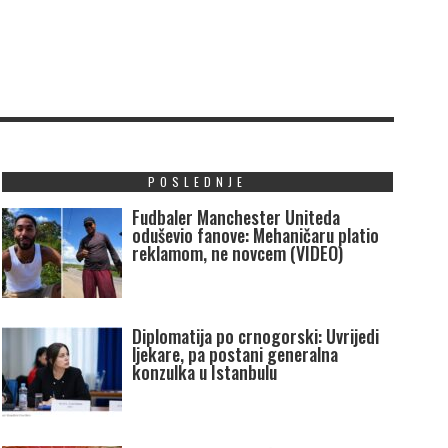
POSLEDNJE
Fudbaler Manchester Uniteda
oduševio fanove: Mehaničaru platio
reklamom, ne novcem (VIDEO)
Diplomatija po crnogorski: Uvrijedi
ljekare, pa postani generalna
konzulka u Istanbulu