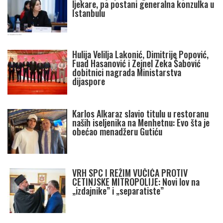
ljekare, pa postani generalna konzulka u
Istanbulu
Hulija Velilja Lakonić, Dimitrije Popović,
Fuad Hasanović i Zejnel Zeka Šabović
dobitnici nagrada Ministarstva
dijaspore
Karlos Alkaraz slavio titulu u restoranu
naših iseljenika na Menhetnu: Evo šta je
obećao menadžeru Gutiću
VRH SPC I REŽIM VUČIĆA PROTIV
CETINJSKE MITROPOLIJE: Novi lov na
„izdajnike” i „separatiste”