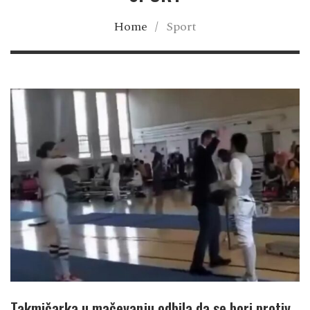
Home
/
Sport
Takmičarka u mačevanju odbila da se bori protiv