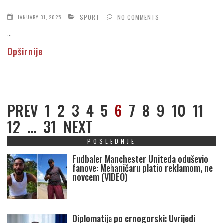
SPORT
NO COMMENTS
JANUARY 31, 2025
...
Opširnije
PREV
1
2
3
4
5
6
7
8
9
10
11
12
…
31
NEXT
POSLEDNJE
Fudbaler Manchester Uniteda oduševio
fanove: Mehaničaru platio reklamom, ne
novcem (VIDEO)
Diplomatija po crnogorski: Uvrijedi