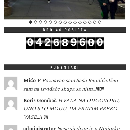
BROJAČ POSJETA
0
4
2
9
6
0
6
8
0
1
5
3
0
7
1
7
9
1
KOMENTARI
Mićo P
Poznavao sam Sašu Raonića.Išao
sam na izviđače skupa sa njim…
VIEW
Boris Gombač
HVALA NA ODGOVORU,
ONO STO MOGU, DA PRATIM PREKO
VASE…
VIEW
administrator
Nase sjediste je u Njujorku.