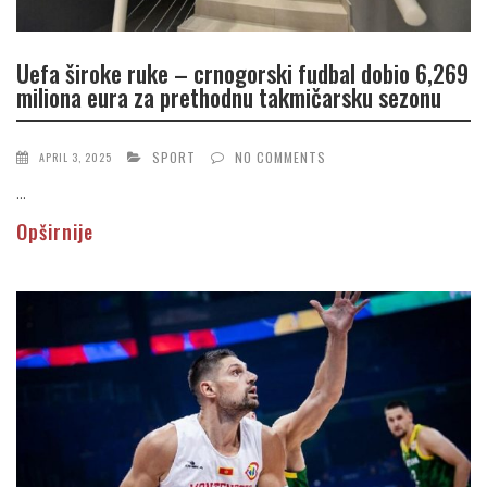
Uefa široke ruke – crnogorski fudbal dobio 6,269
miliona eura za prethodnu takmičarsku sezonu
SPORT
NO COMMENTS
APRIL 3, 2025
...
Opširnije