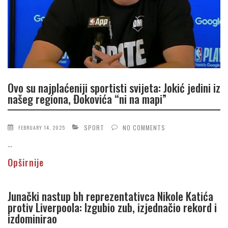
Ovo su najplaćeniji sportisti svijeta: Jokić jedini iz
našeg regiona, Đokovića “ni na mapi”
SPORT
NO COMMENTS
FEBRUARY 14, 2025
...
Opširnije
Junački nastup bh reprezentativca Nikole Katića
protiv Liverpoola: Izgubio zub, izjednačio rekord i
izdominirao