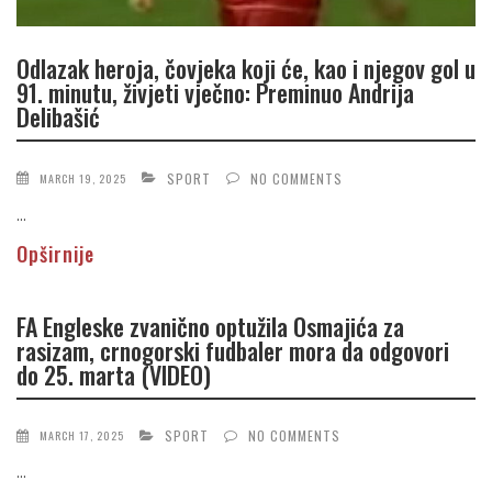
Odlazak heroja, čovjeka koji će, kao i njegov gol u
91. minutu, živjeti vječno: Preminuo Andrija
Delibašić
SPORT
NO COMMENTS
MARCH 19, 2025
...
Opširnije
FA Engleske zvanično optužila Osmajića za
rasizam, crnogorski fudbaler mora da odgovori
do 25. marta (VIDEO)
SPORT
NO COMMENTS
MARCH 17, 2025
...