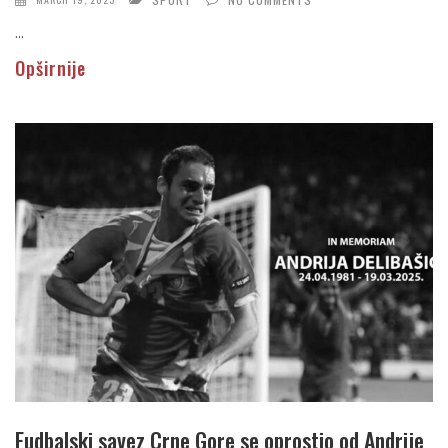
...
Opširnije
Fudbalski savez Crne Gore se oprostio od Andrije