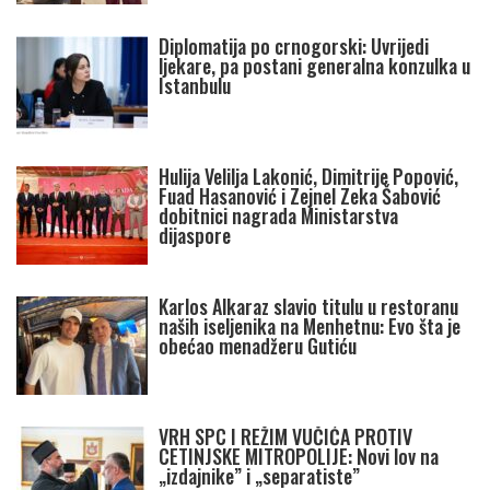
Diplomatija po crnogorski: Uvrijedi
ljekare, pa postani generalna konzulka u
Istanbulu
Hulija Velilja Lakonić, Dimitrije Popović,
Fuad Hasanović i Zejnel Zeka Šabović
dobitnici nagrada Ministarstva
dijaspore
Karlos Alkaraz slavio titulu u restoranu
naših iseljenika na Menhetnu: Evo šta je
obećao menadžeru Gutiću
VRH SPC I REŽIM VUČIĆA PROTIV
CETINJSKE MITROPOLIJE: Novi lov na
„izdajnike” i „separatiste”