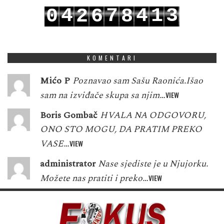
4
7
4
1
3
0
2
6
8
5
8
5
2
4
1
3
7
9
KOMENTARI
Mićo P
Poznavao sam Sašu Raonića.Išao
sam na izviđače skupa sa njim…
VIEW
Boris Gombač
HVALA NA ODGOVORU,
ONO STO MOGU, DA PRATIM PREKO
VASE…
VIEW
administrator
Nase sjediste je u Njujorku.
Možete nas pratiti i preko…
VIEW