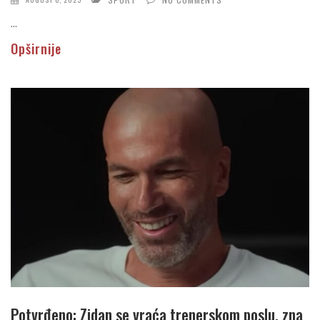
...
Opširnije
Potvrđeno: Zidan se vraća trenerskom poslu, zna