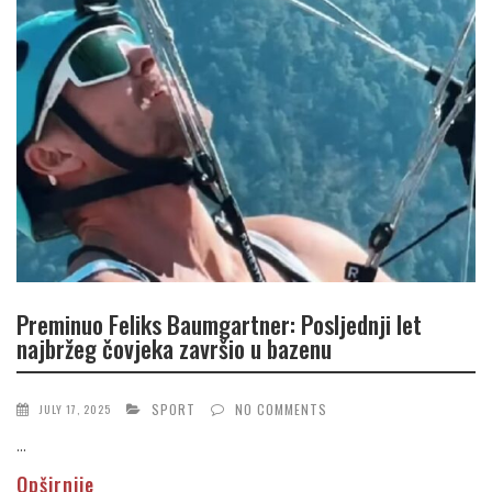
Preminuo Feliks Baumgartner: Posljednji let
najbržeg čovjeka završio u bazenu
SPORT
NO COMMENTS
JULY 17, 2025
...
Opširnije