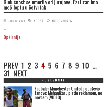
Budućnost se umorila od jurnjave, Partizan ima
meč-loptu u četvrtak
SPORT
NO COMMENTS
JUNE 10, 2025
...
Opširnije
PREV
1
2
3
4
5
6
7
8
9
10
…
31
NEXT
POSLEDNJE
Fudbaler Manchester Uniteda oduševio
fanove: Mehaničaru platio reklamom, ne
novcem (VIDEO)