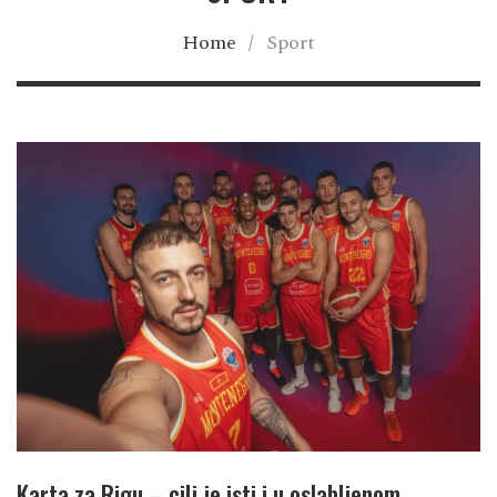
Home
/
Sport
Karta za Rigu – cilj je isti i u oslabljenom