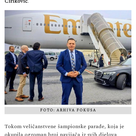
Ciriković
.
FOTO: ARHIVA FOKUSA
Tokom veličanstvene šampionske parade, koja je
okupila ogroman broj navijača iz svih djelova