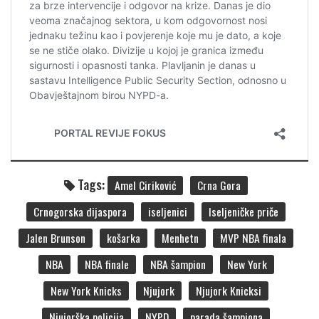
Tags:
Amel Ciriković
Crna Gora
Crnogorska dijaspora
iseljenici
Iseljeničke priče
Jalen Brunson
košarka
Menhetn
MVP NBA finala
NBA
NBA finale
NBA šampion
New York
New York Knicks
Njujork
Njujork Knicksi
Njujorška policija
NYPD
parada šampiona