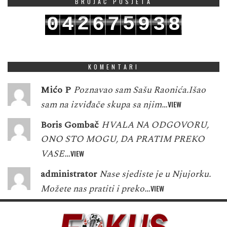
BROJAČ POSJETA
2
5
0
4
6
7
9
3
8
3
6
1
5
7
8
0
4
9
KOMENTARI
Mićo P
Poznavao sam Sašu Raonića.Išao
sam na izviđače skupa sa njim…
VIEW
Boris Gombač
HVALA NA ODGOVORU,
ONO STO MOGU, DA PRATIM PREKO
VASE…
VIEW
administrator
Nase sjediste je u Njujorku.
Možete nas pratiti i preko…
VIEW