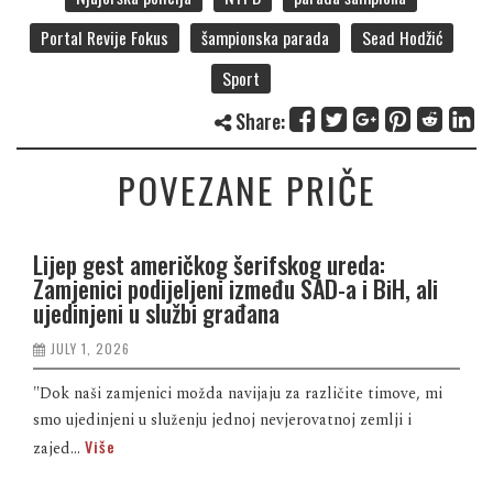
Portal Revije Fokus
šampionska parada
Sead Hodžić
Sport
Share:
POVEZANE PRIČE
Lijep gest američkog šerifskog ureda:
Zamjenici podijeljeni između SAD-a i BiH, ali
ujedinjeni u službi građana
JULY 1, 2026
"Dok naši zamjenici možda navijaju za različite timove, mi
smo ujedinjeni u služenju jednoj nevjerovatnoj zemlji i
Više
zajed...