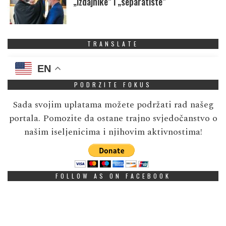
„izdajnike” i „separatiste”
TRANSLATE
EN
PODRZITE FOKUS
Sada svojim uplatama možete podržati rad našeg
portala. Pomozite da ostane trajno svjedočanstvo o
našim iseljenicima i njihovim aktivnostima!
FOLLOW AS ON FACEBOOK