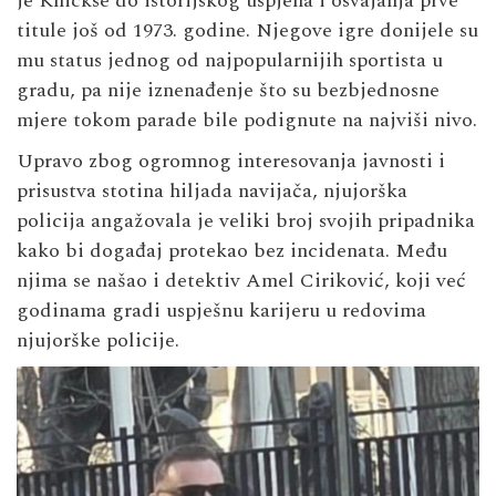
je Knickse do istorijskog uspjeha i osvajanja prve
titule još od 1973. godine. Njegove igre donijele su
mu status jednog od najpopularnijih sportista u
gradu, pa nije iznenađenje što su bezbjednosne
mjere tokom parade bile podignute na najviši nivo.
Upravo zbog ogromnog interesovanja javnosti i
prisustva stotina hiljada navijača, njujorška
policija angažovala je veliki broj svojih pripadnika
kako bi događaj protekao bez incidenata. Među
njima se našao i detektiv Amel Ciriković, koji već
godinama gradi uspješnu karijeru u redovima
njujorške policije.