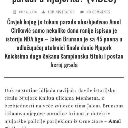
ADMINISTRATOR
NO COMMENTS
JULY 8, 2026
Čovjek kojeg je tokom parade obezbjeđivao Amel
Ciriković samo nekoliko dana ranije ispisao je
istoriju NBA lige – Jalen Brunson je sa 45 poena u
odlučujućoj utakmici finala donio Njujork
Knicksima dugo čekanu šampionsku titulu i postao
heroj grada
Dok su stotine hiljada navijača slavile istorijsku
titulu Njujork Kniksa ulicama Menhetna, o
bezbjednosti najveće zvijezde tima Jalena Brunsona
i članova njegove porodice brinuo je detektiv
njujorške policije porijeklom iz Crne Gore –
Amel