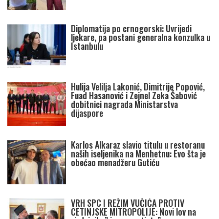
Diplomatija po crnogorski: Uvrijedi
ljekare, pa postani generalna konzulka u
Istanbulu
Hulija Velilja Lakonić, Dimitrije Popović,
Fuad Hasanović i Zejnel Zeka Šabović
dobitnici nagrada Ministarstva
dijaspore
Karlos Alkaraz slavio titulu u restoranu
naših iseljenika na Menhetnu: Evo šta je
obećao menadžeru Gutiću
VRH SPC I REŽIM VUČIĆA PROTIV
CETINJSKE MITROPOLIJE: Novi lov na