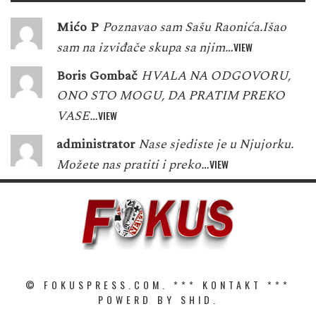
Mićo P
Poznavao sam Sašu Raonića.Išao
sam na izviđače skupa sa njim…
VIEW
Boris Gombač
HVALA NA ODGOVORU,
ONO STO MOGU, DA PRATIM PREKO
VASE…
VIEW
administrator
Nase sjediste je u Njujorku.
Možete nas pratiti i preko…
VIEW
© FOKUSPRESS.COM. ***
KONTAKT
***
POWERD BY SHID.