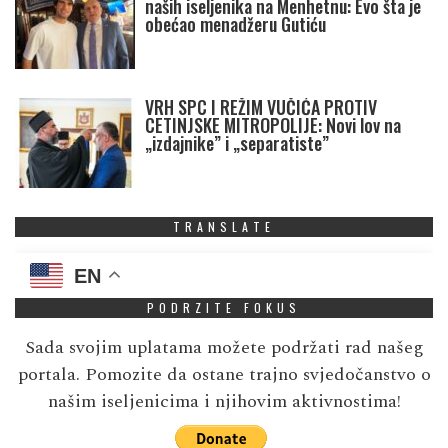
naših iseljenika na Menhetnu: Evo šta je
obećao menadžeru Gutiću
VRH SPC I REŽIM VUČIĆA PROTIV
CETINJSKE MITROPOLIJE: Novi lov na
„izdajnike” i „separatiste”
TRANSLATE
EN
PODRZITE FOKUS
Sada svojim uplatama možete podržati rad našeg
portala. Pomozite da ostane trajno svjedočanstvo o
našim iseljenicima i njihovim aktivnostima!