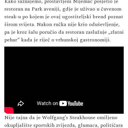
Kako saznajemo, proslavljeni Nijemac posjetio je
restoran na Park aveniji, gdje je uživao u čuvenom
steak-u po kojem je ovaj ugostiteljski brend poznat
širom svijeta. Nakon ručka nije krio oduševljenje,
pa je kroz šalu poručio da restoran zaslužuje „zlatni
pehar“ kada je riječ o vrhunskoj gastronomiji.
Nije tajna da je Wolfgang’s Steakhouse omiljeno
okupljalište sportskih zvijezda, glumaca, političara