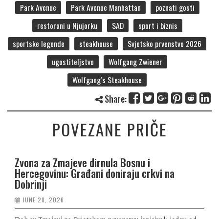
Park Avenue
Park Avenue Manhattan
poznati gosti
restorani u Njujorku
SAD
sport i biznis
sportske legende
steakhouse
Svjetsko prvenstvo 2026
ugostiteljstvo
Wolfgang Zwiener
Wolfgang’s Steakhouse
Share:
POVEZANE PRIČE
Zvona za Zmajeve dirnula Bosnu i
Hercegovinu: Građani doniraju crkvi na
Dobrinji
JUNE 28, 2026