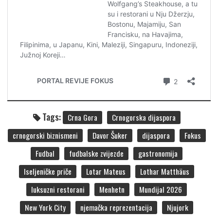
Tags:
Crna Gora
Crnogorska dijaspora
crnogorski biznismeni
Davor Šuker
dijaspora
Fokus
Fudbal
fudbalske zvijezde
gastronomija
Iseljeničke priče
Lotar Mateus
Lothar Matthäus
luksuzni restorani
Menhetn
Mundijal 2026
New York City
njemačka reprezentacija
Njujork