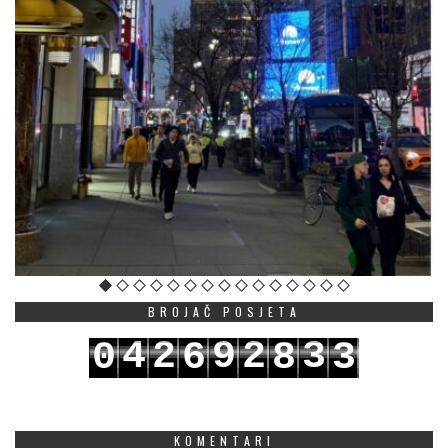
BROJAČ POSJETA
4
2
9
2
3
0
6
8
3
5
3
0
3
4
1
7
9
4
KOMENTARI