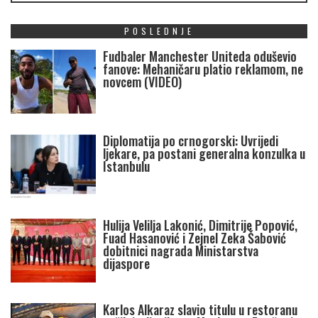
POSLEDNJE
Fudbaler Manchester Uniteda oduševio
fanove: Mehaničaru platio reklamom, ne
novcem (VIDEO)
Diplomatija po crnogorski: Uvrijedi
ljekare, pa postani generalna konzulka u
Istanbulu
Hulija Velilja Lakonić, Dimitrije Popović,
Fuad Hasanović i Zejnel Zeka Šabović
dobitnici nagrada Ministarstva
dijaspore
Karlos Alkaraz slavio titulu u restoranu