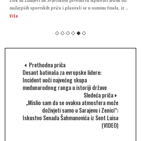
Dok su Zmajevi na Svjetskom prvenstvu ispisivali jednu od
najljepših sportskih priča i plasirali se u osminu finala, iz ...
Više
Prethodna priča
Desant batinaša za evropske lidere:
Incident uoči najvećeg skupa
međunarodnog ranga u istoriji države
Sledeća priča
„Mislio sam da se ovakva atmosfera može
doživjeti samo u Sarajevu i Zenici“:
Iskustvo Senada Šahmanovića iz Sent Luisa
(VIDEO)