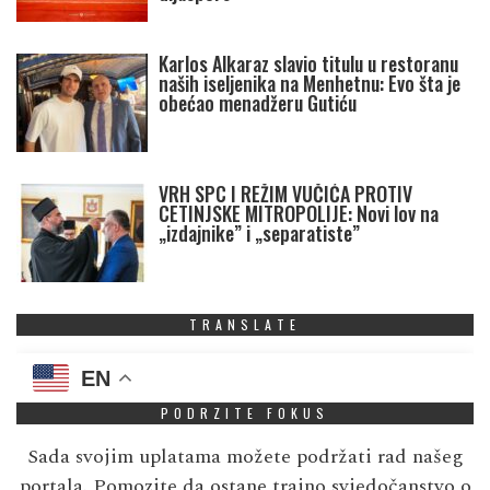
Karlos Alkaraz slavio titulu u restoranu
naših iseljenika na Menhetnu: Evo šta je
obećao menadžeru Gutiću
VRH SPC I REŽIM VUČIĆA PROTIV
CETINJSKE MITROPOLIJE: Novi lov na
„izdajnike” i „separatiste”
TRANSLATE
EN
PODRZITE FOKUS
Sada svojim uplatama možete podržati rad našeg
portala. Pomozite da ostane trajno svjedočanstvo o