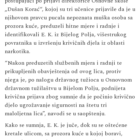
postupajući po prijavi direktorice Osnovne škole
„Dušan Korać“, kojoj su tri učenice prijavile da je u
njihovom pravcu pucala nepoznata muška osoba sa
prozora kuće, preduzeli hitne mjere i radnje i
identifikovali E. K. iz Bijelog Polja, višestrukog
povratnika u izvršenju krivičnih djela iz oblasti
narkotika.
“Nakon preduzetih službenih mjera i radnji te
prikupljenih obavještenja od ovog lica, protiv
njega je, po nalogu državnog tužioca u Osnovnom
državnom tužilaštvu u Bijelom Polju, podnijeta
krivična prijava zbog sumnje da je počinio krivično
djelo ugrožavanje sigurnosti na štetu tri
maloljetna lica”, navodi se u saopštenju.
Kako se sumnja, E. K. je juče, dok su se oštećene
kretale ulicom, sa prozora kuće u kojoj boravi,