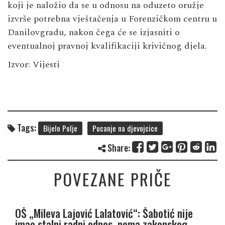
koji je naložio da se u odnosu na oduzeto oružje
izvrše potrebna vještačenja u Forenzičkom centru u
Danilovgradu, nakon čega će se izjasniti o
eventualnoj pravnoj kvalifikaciji krivičnog djela.
Izvor:
Vijesti
Tags:
Bijelo Polje
Pucanje na djevojcice
Share:
POVEZANE PRIČE
OŠ „Mileva Lajović Lalatović“: Šabotić nije
imao stalni radni odnos, nema zakonskog