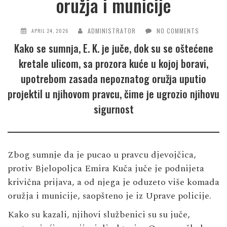
oružja i municije
ADMINISTRATOR
NO COMMENTS
APRIL 24, 2026
Kako se sumnja, E. K. je juče, dok su se oštećene
kretale ulicom, sa prozora kuće u kojoj boravi,
upotrebom zasada nepoznatog oružja uputio
projektil u njihovom pravcu, čime je ugrozio njihovu
sigurnost
Zbog sumnje da je pucao u pravcu djevojčica,
protiv Bjelopoljca Emira Kuča juče je podnijeta
krivična prijava, a od njega je oduzeto više komada
oružja i municije, saopšteno je iz Uprave policije.
Kako su kazali, njihovi službenici su su juče,