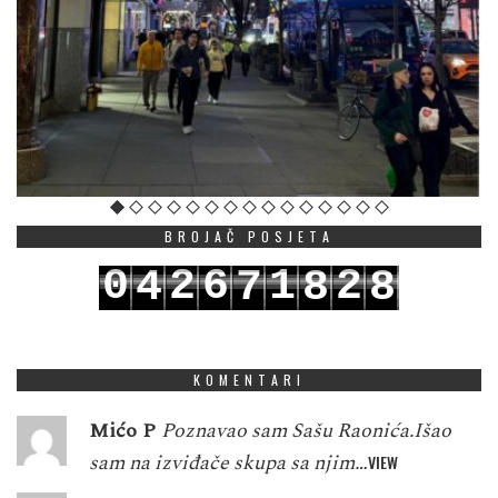
BROJAČ POSJETA
0
2
6
1
2
4
7
8
8
1
3
7
2
3
5
8
9
9
KOMENTARI
Mićo P
Poznavao sam Sašu Raonića.Išao
sam na izviđače skupa sa njim…
VIEW