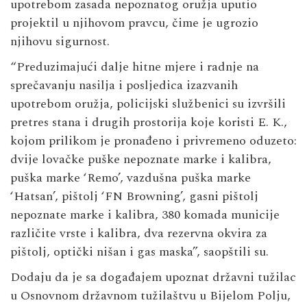
upotrebom zasada nepoznatog oružja uputio
projektil u njihovom pravcu, čime je ugrozio
njihovu sigurnost.
“Preduzimajući dalje hitne mjere i radnje na
sprečavanju nasilja i posljedica izazvanih
upotrebom oružja, policijski službenici su izvršili
pretres stana i drugih prostorija koje koristi E. K.,
kojom prilikom je pronađeno i privremeno oduzeto:
dvije lovačke puške nepoznate marke i kalibra,
puška marke ‘Remo’, vazdušna puška marke
‘Hatsan’, pištolj ‘FN Browning’, gasni pištolj
nepoznate marke i kalibra, 380 komada municije
različite vrste i kalibra, dva rezervna okvira za
pištolj, optički nišan i gas maska”, saopštili su.
Dodaju da je sa događajem upoznat državni tužilac
u Osnovnom državnom tužilaštvu u Bijelom Polju,