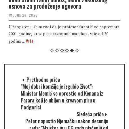
osnova za produženje ugovora
JUNE 28, 2026
U saopštenju se navodi da je profesor Šabotić od septembra
2001. godine, kroz pet uzastopnih mandata, više od 20
Više
godina ...
Prethodna priča
"Moj dobri komšija je izgubio život":
Ministar Memić se oprostio od Kenana iz
Pazara koji je ubijen u krvavom piru u
Podgorici
Sledeća priča
Petar napustio Njemačku nakon deceniju
rada: "Majstor je u CG sada plaćeniji od