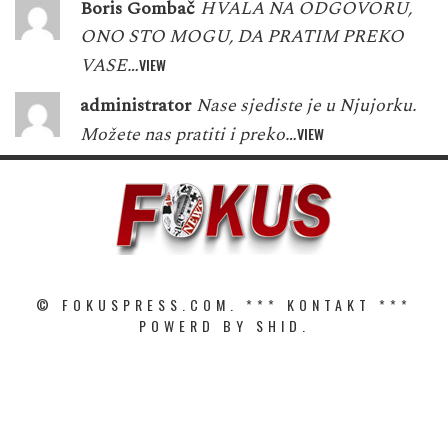
Boris Gombač
HVALA NA ODGOVORU,
ONO STO MOGU, DA PRATIM PREKO
VASE…
VIEW
administrator
Nase sjediste je u Njujorku.
Možete nas pratiti i preko…
VIEW
© FOKUSPRESS.COM. ***
KONTAKT
***
POWERD BY SHID.