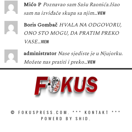
Mićo P
Poznavao sam Sašu Raonića.Išao
sam na izviđače skupa sa njim…
VIEW
Boris Gombač
HVALA NA ODGOVORU,
ONO STO MOGU, DA PRATIM PREKO
VASE…
VIEW
administrator
Nase sjediste je u Njujorku.
Možete nas pratiti i preko…
VIEW
© FOKUSPRESS.COM. ***
KONTAKT
***
POWERD BY SHID.