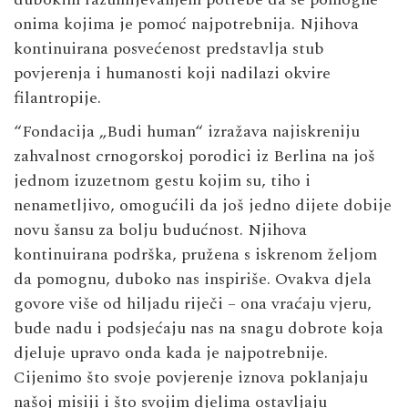
onima kojima je pomoć najpotrebnija. Njihova
kontinuirana posvećenost predstavlja stub
povjerenja i humanosti koji nadilazi okvire
filantropije.
“Fondacija „Budi human“ izražava najiskreniju
zahvalnost crnogorskoj porodici iz Berlina na još
jednom izuzetnom gestu kojim su, tiho i
nenametljivo, omogućili da još jedno dijete dobije
novu šansu za bolju budućnost. Njihova
kontinuirana podrška, pružena s iskrenom željom
da pomognu, duboko nas inspiriše. Ovakva djela
govore više od hiljadu riječi – ona vraćaju vjeru,
bude nadu i podsjećaju nas na snagu dobrote koja
djeluje upravo onda kada je najpotrebnije.
Cijenimo što svoje povjerenje iznova poklanjaju
našoj misiji i što svojim djelima ostavljaju