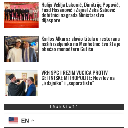
Hulija Velilja Lakonić, Dimitrije Popović,
Fuad Hasanović i Zejnel Zeka Šabović
dobitnici nagrada Ministarstva
dijaspore
Karlos Alkaraz slavio titulu u restoranu
naših iseljenika na Menhetnu: Evo šta je
obećao menadžeru Gutiću
VRH SPC I REŽIM VUČIĆA PROTIV
CETINJSKE MITROPOLIJE: Novi lov na
„izdajnike” i „separatiste”
TRANSLATE
EN