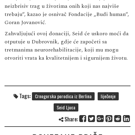
neizbrisiv trag u životima onih koji nas najviše
trebaju“, kazao je osnivač Fondacije „Budi human“,
Goran Jovanović.
Zahvaljujući ovoj donaciji, Seid će uskoro moći da
otputuje u Dubrovnik, gdje će započeti sa
tretmanima neurorehabilitacije, koji mu mogu
otvoriti vrata ka kvalitetnijem i sigurnijem životu.
Tags:
Crnogorska porodica iz Berlina
liječenje
Seid Ljuca
Share: