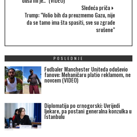
duša mi je.." (VIDEO)
Sledeća priča
Trump: "Volio bih da preuzmemo Gazu, nije
da se tamo ima šta spasiti, sve su zgrade
srušene”
POSLEDNJE
Fudbaler Manchester Uniteda oduševio
fanove: Mehaničaru platio reklamom, ne
novcem (VIDEO)
Diplomatija po crnogorski: Uvrijedi
ljekare, pa postani generalna konzulka u
Istanbulu