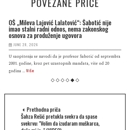
POVEZANE PRIČE
OŠ „Mileva Lajović Lalatović“: Šabotić nije
imao stalni radni odnos, nema zakonskog
osnova za produženje ugovora
JUNE 28, 2026
U saopštenju se navodi da je profesor Šabotić od septembra
2001. godine, kroz pet uzastopnih mandata, više od 20
Više
godina ...
Prethodna priča
Šahza Rešić pretukla svekra da spase
svekrvu: "Volim da izudaram muškarca,