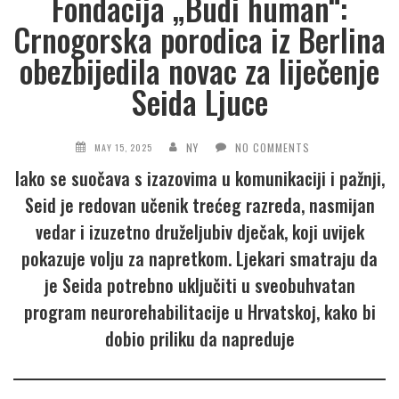
Fondacija „Budi human“:
Crnogorska porodica iz Berlina
obezbijedila novac za liječenje
Seida Ljuce
NY
NO COMMENTS
MAY 15, 2025
Iako se suočava s izazovima u komunikaciji i pažnji,
Seid je redovan učenik trećeg razreda, nasmijan
vedar i izuzetno druželjubiv dječak, koji uvijek
pokazuje volju za napretkom. Ljekari smatraju da
je Seida potrebno uključiti u sveobuhvatan
program neurorehabilitacije u Hrvatskoj, kako bi
dobio priliku da napreduje