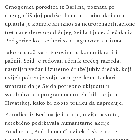
Crnogorska porodica iz Berlina, poznata po
dugogodišnjoj podršci humanitarnim akcijama,
uplatila je kompletan iznos za neurorehabilitacione
tretmane devetogodišnjeg Seida Ljuce, dječaka iz
Podgorice koji se bori sa dijagnozom autizma.
Iako se suočava s izazovima u komunikaciji i
pažnji, Seid je redovan učenik trećeg razreda,
nasmijan vedar i izuzetno druželjubiv dječak, koji
uvijek pokazuje volju za napretkom. Ljekari
smatraju da je Seida potrebno uključiti u
sveobuhvatan program neurorehabilitacije u
Hrvatskoj, kako bi dobio priliku da napreduje.
Porodica iz Berlina je i ranije, u više navrata,
nesebično podržavala humanitarne akcije
Fondacije „Budi human“, uvijek diskretno i s
dubokim razumijevanjem potrebe da se pomogne