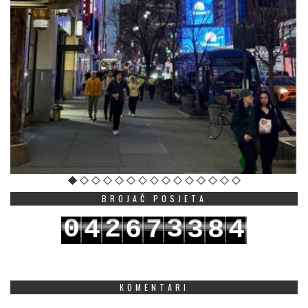
BROJAČ POSJETA
0
2
3
4
6
7
3
8
4
1
3
4
5
7
8
4
9
5
KOMENTARI