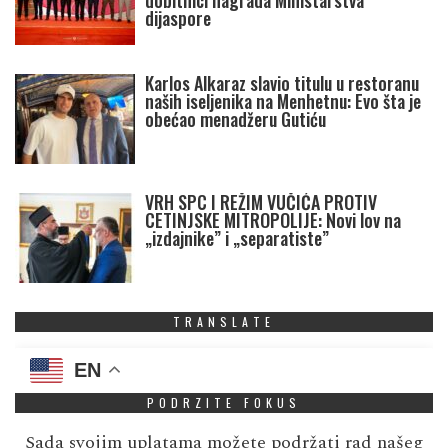
dijaspore
Karlos Alkaraz slavio titulu u restoranu
naših iseljenika na Menhetnu: Evo šta je
obećao menadžeru Gutiću
VRH SPC I REŽIM VUČIĆA PROTIV
CETINJSKE MITROPOLIJE: Novi lov na
„izdajnike” i „separatiste”
TRANSLATE
EN
PODRZITE FOKUS
Sada svojim uplatama možete podržati rad našeg