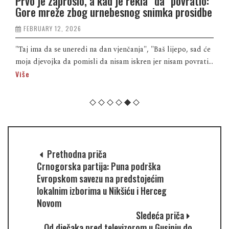
Prvo je zaprosio, a kad je rekla “da” povratio:
Gore mreže zbog urnebesnog snimka prosidbe
FEBRUARY 12, 2026
"Taj ima da se uneredi na dan vjenčanja", "Baš lijepo, sad će
moja djevojka da pomisli da nisam iskren jer nisam povrati...
Više
Prethodna priča
Crnogorska partija: Puna podrška
Evropskom savezu na predstojećim
lokalnim izborima u Nikšiću i Herceg
Novom
Sledeća priča
Od dječaka pred televizorom u Gusinju do