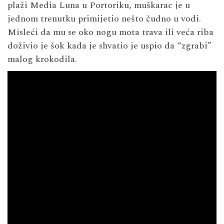
plaži Media Luna u Portoriku, muškarac je u
jednom trenutku primijetio nešto čudno u vodi.
Misleći da mu se oko nogu mota trava ili veća riba
doživio je šok kada je shvatio je uspio da “zgrabi”
malog krokodila.