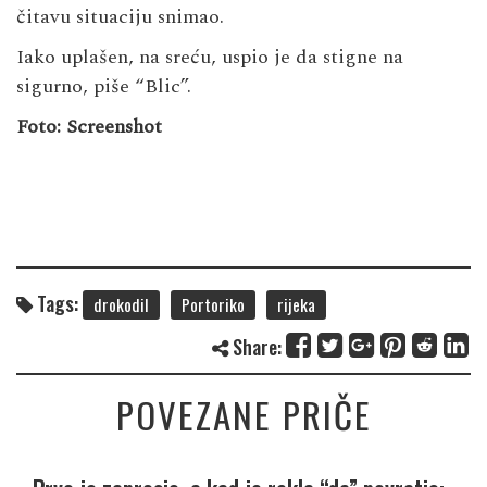
čitavu situaciju snimao.
Iako uplašen, na sreću, uspio je da stigne na
sigurno, piše “Blic”.
Foto: Screenshot
Tags:
drokodil
Portoriko
rijeka
Share:
POVEZANE PRIČE