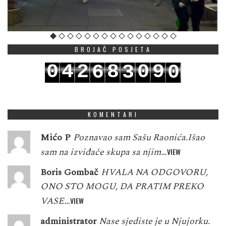
BROJAČ POSJETA
0
4
2
8
0
9
6
3
0
1
5
3
9
1
0
7
4
1
KOMENTARI
Mićo P
Poznavao sam Sašu Raonića.Išao
sam na izviđače skupa sa njim…
VIEW
Boris Gombač
HVALA NA ODGOVORU,
ONO STO MOGU, DA PRATIM PREKO
VASE…
VIEW
administrator
Nase sjediste je u Njujorku.