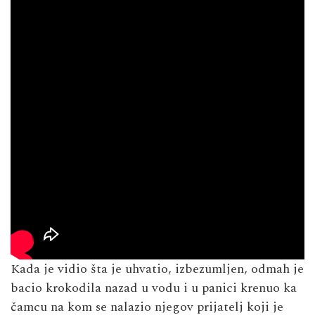
Kada je vidio šta je uhvatio, izbezumljen, odmah je
bacio krokodila nazad u vodu i u panici krenuo ka
čamcu na kom se nalazio njegov prijatelj koji je