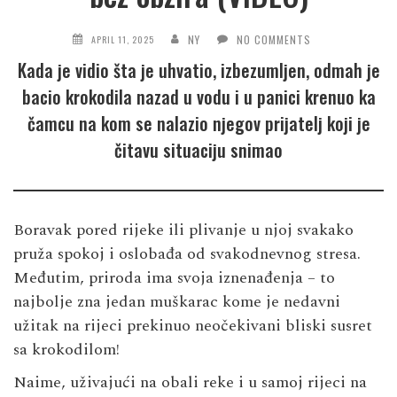
NY
NO COMMENTS
APRIL 11, 2025
Kada je vidio šta je uhvatio, izbezumljen, odmah je
bacio krokodila nazad u vodu i u panici krenuo ka
čamcu na kom se nalazio njegov prijatelj koji je
čitavu situaciju snimao
Boravak pored rijeke ili plivanje u njoj svakako
pruža spokoj i oslobađa od svakodnevnog stresa.
Međutim, priroda ima svoja iznenađenja – to
najbolje zna jedan muškarac kome je nedavni
užitak na rijeci prekinuo neočekivani bliski susret
sa krokodilom!
Naime, uživajući na obali reke i u samoj rijeci na