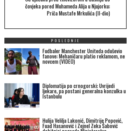
čovjeka pored Muhameda Alija u Njujorku:
Priča Mustafe Mrkulića (II-dio)
POSLEDNJE
Fudbaler Manchester Uniteda oduševio
fanove: Mehaničaru platio reklamom, ne
novcem (VIDEO)
Diplomatija po crnogorski: Uvrijedi
ljekare, pa postani generalna konzulka u
Istanbulu
Hulija Velilja Lakonić, Dimitrije Popović,
Fuad Hasanović i Zejnel Zeka Šabović
dobitnici nagrada Ministarstva