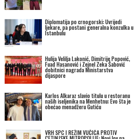
Diplomatija po crnogorski: Uvrijedi
ljekare, pa postani generalna konzulka u
Istanbulu
Hulija Velilja Lakonić, Dimitrije Popović,
Fuad Hasanović i Zejnel Zeka Šabović
dobitnici nagrada Ministarstva
dijaspore
Karlos Alkaraz slavio titulu u restoranu
naših iseljenika na Menhetnu: Evo šta je
obećao menadžeru Gutiću
VRH SPC I REŽIM VUČIĆA PROTIV
CETINJSKE MITROPOLIJE: Novi lov na