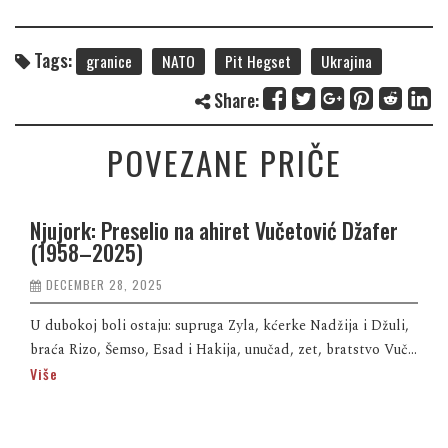
Tags:
granice
NATO
Pit Hegset
Ukrajina
Share:
POVEZANE PRIČE
Njujork: Preselio na ahiret Vučetović Džafer
(1958–2025)
DECEMBER 28, 2025
U dubokoj boli ostaju: supruga Zyla, kćerke Nadžija i Džuli,
braća Rizo, Šemso, Esad i Hakija, unučad, zet, bratstvo Vuč...
Više