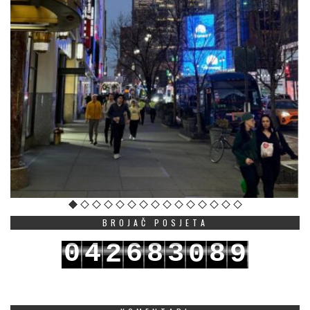
BROJAČ POSJETA
0
4
6
8
3
8
2
0
9
1
5
7
9
4
9
3
1
0