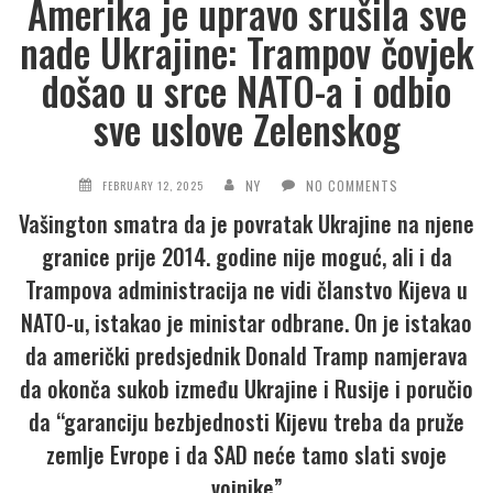
Amerika je upravo srušila sve
nade Ukrajine: Trampov čovjek
došao u srce NATO-a i odbio
sve uslove Zelenskog
NY
NO COMMENTS
FEBRUARY 12, 2025
Vašington smatra da je povratak Ukrajine na njene
granice prije 2014. godine nije moguć, ali i da
Trampova administracija ne vidi članstvo Kijeva u
NATO-u, istakao je ministar odbrane. On je istakao
da američki predsjednik Donald Tramp namjerava
da okonča sukob između Ukrajine i Rusije i poručio
da “garanciju bezbjednosti Kijevu treba da pruže
zemlje Evrope i da SAD neće tamo slati svoje
vojnike”