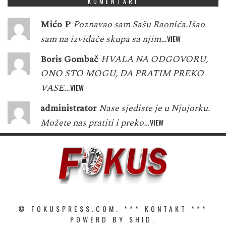
KOMENTARI
Mićo P
Poznavao sam Sašu Raonića.Išao
sam na izviđače skupa sa njim…
VIEW
Boris Gombač
HVALA NA ODGOVORU,
ONO STO MOGU, DA PRATIM PREKO
VASE…
VIEW
administrator
Nase sjediste je u Njujorku.
Možete nas pratiti i preko…
VIEW
© FOKUSPRESS.COM. ***
KONTAKT
***
POWERD BY SHID.