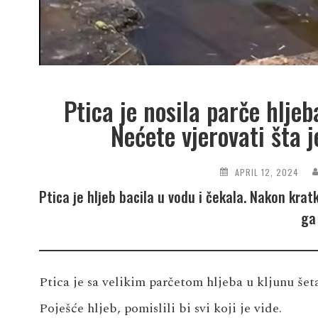
Ptica je nosila parče hljeb
Nećete vjerovati šta j
APRIL 12, 2024
Ptica je hljeb bacila u vodu i čekala. Nakon kra
ga
Ptica je sa velikim parčetom hljeba u kljunu šeta
Poješće hljeb, pomislili bi svi koji je vide.