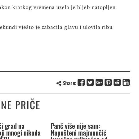
akon kratkog vremena uzela je hljeb natopljen
ekundi vješto je zabacila glavu i ulovila ribu.
Share:
NE PRIČE
ći grad na
Panč više nije sam:
S
oji mnogi nikada
Napušteni majmunčić
o