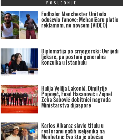
POSLEDNJE
Fudbaler Manchester Uniteda
oduševio fanove: Mehaničaru platio
reklamom, ne novcem (VIDEO)
Diplomatija po crnogorski: Uvrijedi
ljekare, pa postani generalna
konzulka u Istanbulu
Hulija Velilja Lakonić, Dimitrije
Popović, Fuad Hasanović i Zejnel
Zeka Šabović dobitnici nagrada
Ministarstva dijaspore
Karlos Alkaraz slavio titulu u
restoranu naših iseljenika na
Menhetnu: Evo šta je obećao