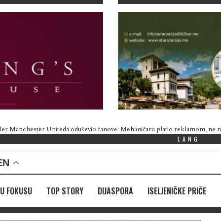
ler Manchester Uniteda oduševio fanove: Mehaničaru platio reklamom, ne
LANG
EN
U FOKUSU
TOP STORY
DIJASPORA
ISELJENIČKE PRIČE