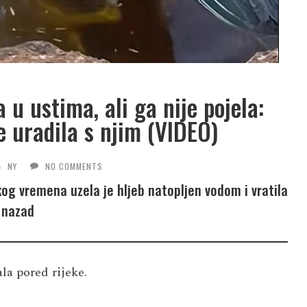
a u ustima, ali ga nije pojela:
e uradila s njim (VIDEO)
NY
NO COMMENTS
tkog vremena uzela je hljeb natopljen vodom i vratila
 nazad
la pored rijeke.