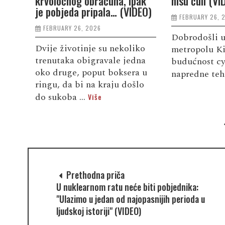
krvoločnog obračuna, ipak
nisu čuli (VI
je pobjeda pripala… (VIDEO)
FEBRUARY 26, 
FEBRUARY 26, 2026
Dobrodošli u
Dvije životinje su nekoliko
metropolu Ki
trenutaka obigravale jedna
budućnost cyb
oko druge, poput boksera u
napredne teh
ringu, da bi na kraju došlo
do sukoba ...
Više
Prethodna priča
U nuklearnom ratu neće biti pobjednika:
"Ulazimo u jedan od najopasnijih perioda u
ljudskoj istoriji" (VIDEO)