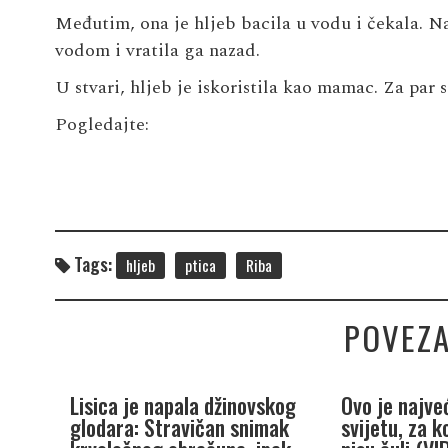
Međutim, ona je hljeb bacila u vodu i čekala. N
vodom i vratila ga nazad.
U stvari, hljeb je iskoristila kao mamac. Za par s
Pogledajte:
Tags:
hljeb
ptica
Riba
POVEZA
Lisica je napala džinovskog
Ovo je najve
glodara: Stravičan snimak
svijetu, za k