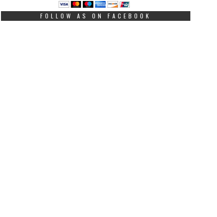
FOLLOW AS ON FACEBOOK
UZE SAME IDU! Svijet priča
Prvo je zaprosio, a kad
 ovom majmunčetu: Mama
rekla “da” povratio: G